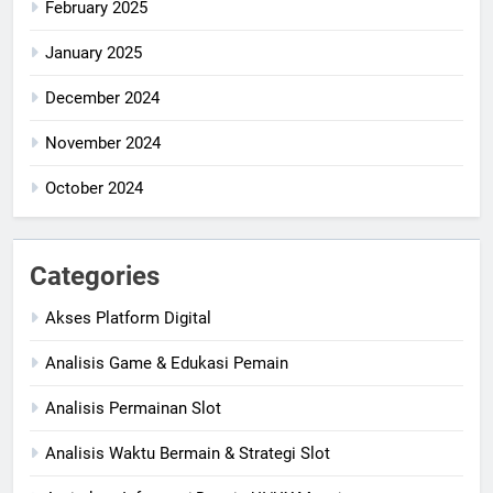
February 2025
January 2025
December 2024
November 2024
October 2024
Categories
Akses Platform Digital
Analisis Game & Edukasi Pemain
Analisis Permainan Slot
Analisis Waktu Bermain & Strategi Slot