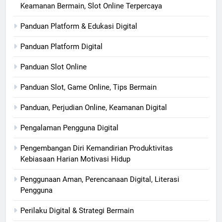
Keamanan Bermain, Slot Online Terpercaya
Panduan Platform & Edukasi Digital
Panduan Platform Digital
Panduan Slot Online
Panduan Slot, Game Online, Tips Bermain
Panduan, Perjudian Online, Keamanan Digital
Pengalaman Pengguna Digital
Pengembangan Diri Kemandirian Produktivitas
Kebiasaan Harian Motivasi Hidup
Penggunaan Aman, Perencanaan Digital, Literasi
Pengguna
Perilaku Digital & Strategi Bermain