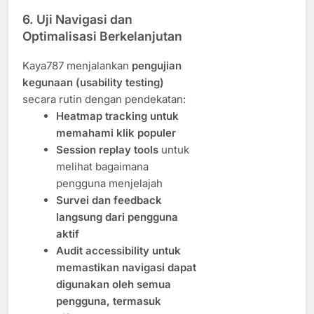
6. Uji Navigasi dan
Optimalisasi Berkelanjutan
Kaya787 menjalankan
pengujian
kegunaan (usability testing)
secara rutin dengan pendekatan:
Heatmap tracking untuk
memahami klik populer
Session replay tools
untuk
melihat bagaimana
pengguna menjelajah
Survei dan feedback
langsung dari pengguna
aktif
Audit accessibility untuk
memastikan navigasi dapat
digunakan oleh semua
pengguna, termasuk