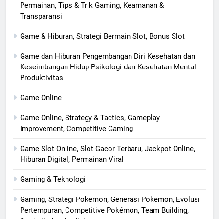
Permainan, Tips & Trik Gaming, Keamanan &
Transparansi
Game & Hiburan, Strategi Bermain Slot, Bonus Slot
Game dan Hiburan Pengembangan Diri Kesehatan dan
Keseimbangan Hidup Psikologi dan Kesehatan Mental
Produktivitas
Game Online
Game Online, Strategy & Tactics, Gameplay
Improvement, Competitive Gaming
Game Slot Online, Slot Gacor Terbaru, Jackpot Online,
Hiburan Digital, Permainan Viral
Gaming & Teknologi
Gaming, Strategi Pokémon, Generasi Pokémon, Evolusi
Pertempuran, Competitive Pokémon, Team Building,