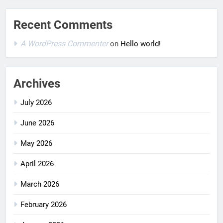
Recent Comments
A WordPress Commenter
on
Hello world!
Archives
July 2026
June 2026
May 2026
April 2026
March 2026
February 2026