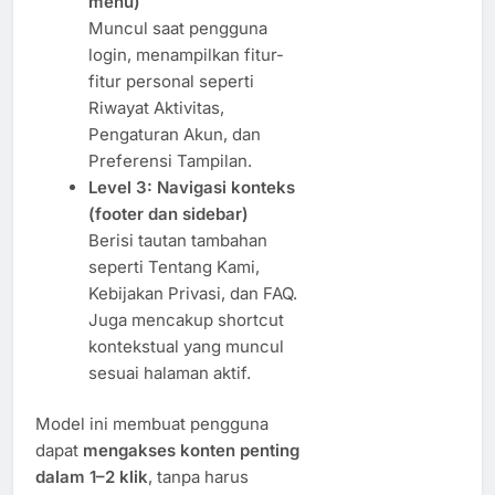
menu)
Muncul saat pengguna
login, menampilkan fitur-
fitur personal seperti
Riwayat Aktivitas,
Pengaturan Akun, dan
Preferensi Tampilan.
Level 3: Navigasi konteks
(footer dan sidebar)
Berisi tautan tambahan
seperti Tentang Kami,
Kebijakan Privasi, dan FAQ.
Juga mencakup shortcut
kontekstual yang muncul
sesuai halaman aktif.
Model ini membuat pengguna
dapat
mengakses konten penting
dalam 1–2 klik
, tanpa harus