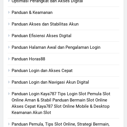
Optimasi Perangkat dan Akses Digital
Panduan & Keamanan
Panduan Akses dan Stabilitas Akun
Panduan Efisiensi Akses Digital
Panduan Halaman Awal dan Pengalaman Login
Panduan Horas88
Panduan Login dan Akses Cepat
Panduan Login dan Navigasi Akun Digital
Panduan Login Kaya787 Tips Login Slot Pemula Slot
Online Aman & Stabil Panduan Bermain Slot Online
Akses Cepat Kaya787 Slot Online Mobile & Desktop
Keamanan Akun Slot
Panduan Pemula, Tips Slot Online, Strategi Bermain,