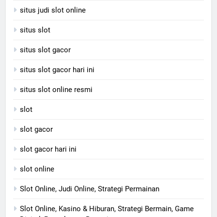
situs judi slot online
situs slot
situs slot gacor
situs slot gacor hari ini
situs slot online resmi
slot
slot gacor
slot gacor hari ini
slot online
Slot Online, Judi Online, Strategi Permainan
Slot Online, Kasino & Hiburan, Strategi Bermain, Game