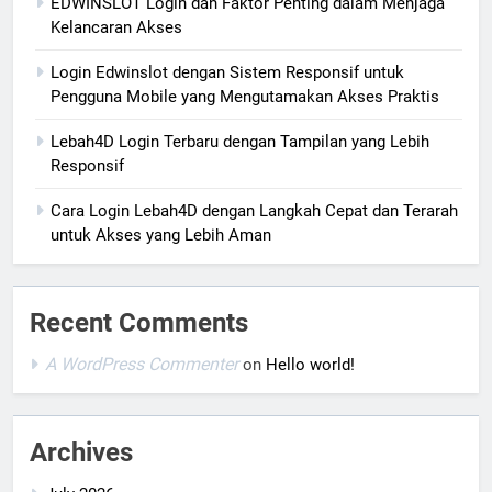
EDWINSLOT Login dan Faktor Penting dalam Menjaga
Kelancaran Akses
Login Edwinslot dengan Sistem Responsif untuk
Pengguna Mobile yang Mengutamakan Akses Praktis
Lebah4D Login Terbaru dengan Tampilan yang Lebih
Responsif
Cara Login Lebah4D dengan Langkah Cepat dan Terarah
untuk Akses yang Lebih Aman
Recent Comments
A WordPress Commenter
on
Hello world!
Archives