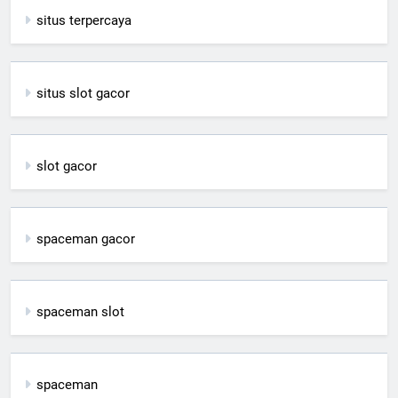
situs terpercaya
situs slot gacor
slot gacor
spaceman gacor
spaceman slot
spaceman