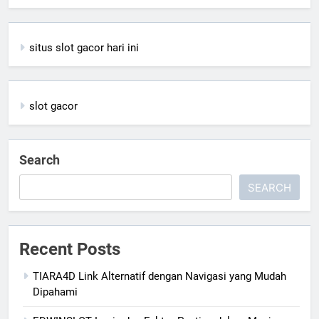
situs slot gacor hari ini
slot gacor
Search
SEARCH
Recent Posts
TIARA4D Link Alternatif dengan Navigasi yang Mudah
Dipahami