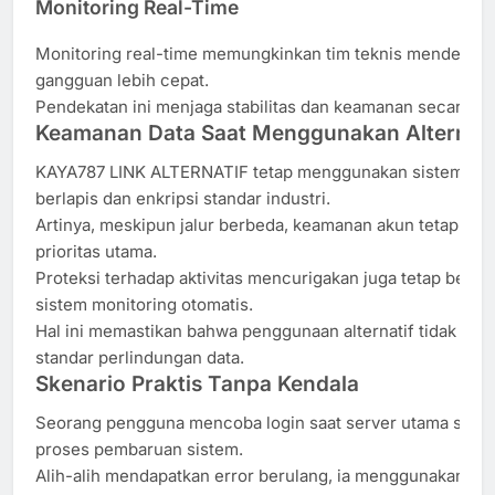
Monitoring Real-Time
Monitoring real-time memungkinkan tim teknis mendeteksi
gangguan lebih cepat.
Pendekatan ini menjaga stabilitas dan keamanan secara ko
Keamanan Data Saat Menggunakan Alternati
KAYA787 LINK ALTERNATIF tetap menggunakan sistem aute
berlapis dan enkripsi standar industri.
Artinya, meskipun jalur berbeda, keamanan akun tetap men
prioritas utama.
Proteksi terhadap aktivitas mencurigakan juga tetap berjal
sistem monitoring otomatis.
Hal ini memastikan bahwa penggunaan alternatif tidak me
standar perlindungan data.
Skenario Praktis Tanpa Kendala
Seorang pengguna mencoba login saat server utama seda
proses pembaruan sistem.
Alih-alih mendapatkan error berulang, ia menggunakan K