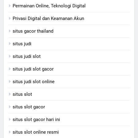
Permainan Online, Teknologi Digital
Privasi Digital dan Keamanan Akun
situs gacor thailand
situs judi
situs judi slot
situs judi slot gacor
situs judi slot online
situs slot
situs slot gacor
situs slot gacor hari ini
situs slot online resmi