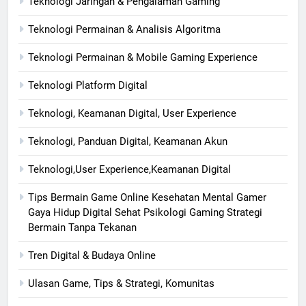
Teknologi Jaringan & Pengalaman Gaming
Teknologi Permainan & Analisis Algoritma
Teknologi Permainan & Mobile Gaming Experience
Teknologi Platform Digital
Teknologi, Keamanan Digital, User Experience
Teknologi, Panduan Digital, Keamanan Akun
Teknologi,User Experience,Keamanan Digital
Tips Bermain Game Online Kesehatan Mental Gamer
Gaya Hidup Digital Sehat Psikologi Gaming Strategi
Bermain Tanpa Tekanan
Tren Digital & Budaya Online
Ulasan Game, Tips & Strategi, Komunitas