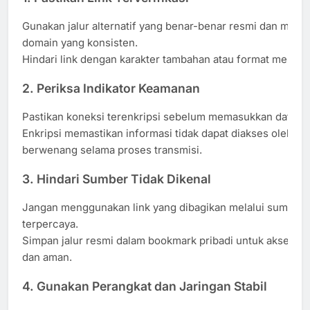
Gunakan jalur alternatif yang benar-benar resmi dan memili
domain yang konsisten.
Hindari link dengan karakter tambahan atau format mencur
2. Periksa Indikator Keamanan
Pastikan koneksi terenkripsi sebelum memasukkan data lo
Enkripsi memastikan informasi tidak dapat diakses oleh pih
berwenang selama proses transmisi.
3. Hindari Sumber Tidak Dikenal
Jangan menggunakan link yang dibagikan melalui sumber t
terpercaya.
Simpan jalur resmi dalam bookmark pribadi untuk akses le
dan aman.
4. Gunakan Perangkat dan Jaringan Stabil