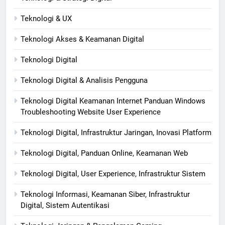
Teknologi & UX
Teknologi Akses & Keamanan Digital
Teknologi Digital
Teknologi Digital & Analisis Pengguna
Teknologi Digital Keamanan Internet Panduan Windows
Troubleshooting Website User Experience
Teknologi Digital, Infrastruktur Jaringan, Inovasi Platform
Teknologi Digital, Panduan Online, Keamanan Web
Teknologi Digital, User Experience, Infrastruktur Sistem
Teknologi Informasi, Keamanan Siber, Infrastruktur
Digital, Sistem Autentikasi