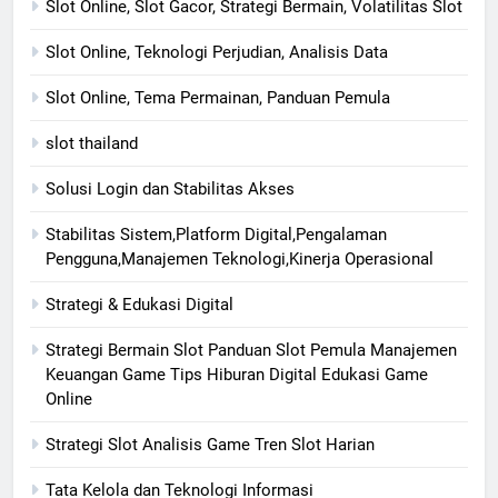
Slot Online, Slot Gacor, Strategi Bermain, Volatilitas Slot
Slot Online, Teknologi Perjudian, Analisis Data
Slot Online, Tema Permainan, Panduan Pemula
slot thailand
Solusi Login dan Stabilitas Akses
Stabilitas Sistem,Platform Digital,Pengalaman
Pengguna,Manajemen Teknologi,Kinerja Operasional
Strategi & Edukasi Digital
Strategi Bermain Slot Panduan Slot Pemula Manajemen
Keuangan Game Tips Hiburan Digital Edukasi Game
Online
Strategi Slot Analisis Game Tren Slot Harian
Tata Kelola dan Teknologi Informasi