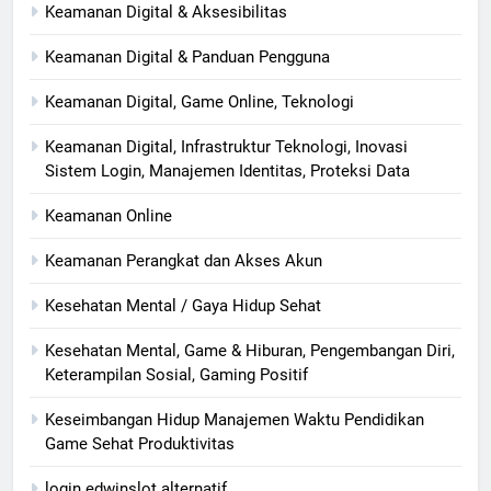
Keamanan Digital & Aksesibilitas
Keamanan Digital & Panduan Pengguna
Keamanan Digital, Game Online, Teknologi
Keamanan Digital, Infrastruktur Teknologi, Inovasi
Sistem Login, Manajemen Identitas, Proteksi Data
Keamanan Online
Keamanan Perangkat dan Akses Akun
Kesehatan Mental / Gaya Hidup Sehat
Kesehatan Mental, Game & Hiburan, Pengembangan Diri,
Keterampilan Sosial, Gaming Positif
Keseimbangan Hidup Manajemen Waktu Pendidikan
Game Sehat Produktivitas
login edwinslot alternatif