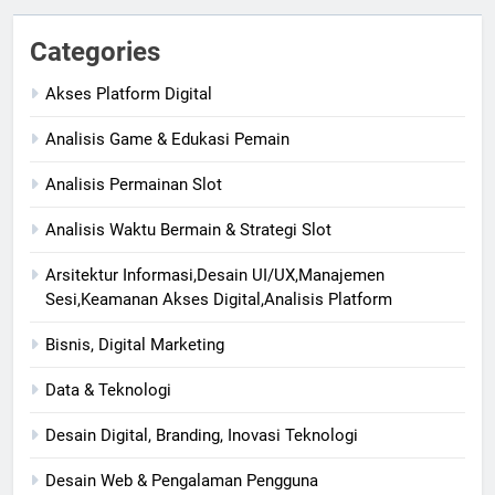
Categories
Akses Platform Digital
Analisis Game & Edukasi Pemain
Analisis Permainan Slot
Analisis Waktu Bermain & Strategi Slot
Arsitektur Informasi,Desain UI/UX,Manajemen
Sesi,Keamanan Akses Digital,Analisis Platform
Bisnis, Digital Marketing
Data & Teknologi
Desain Digital, Branding, Inovasi Teknologi
Desain Web & Pengalaman Pengguna