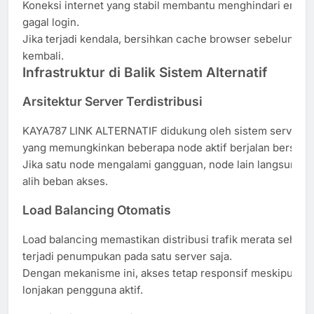
Koneksi internet yang stabil membantu menghindari error 
gagal login.
Jika terjadi kendala, bersihkan cache browser sebelum m
kembali.
Infrastruktur di Balik Sistem Alternatif
Arsitektur Server Terdistribusi
KAYA787 LINK ALTERNATIF didukung oleh sistem server ter
yang memungkinkan beberapa node aktif berjalan bersama
Jika satu node mengalami gangguan, node lain langsung 
alih beban akses.
Load Balancing Otomatis
Load balancing memastikan distribusi trafik merata sehing
terjadi penumpukan pada satu server saja.
Dengan mekanisme ini, akses tetap responsif meskipun ter
lonjakan pengguna aktif.