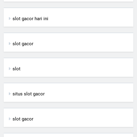
slot gacor hari ini
slot gacor
slot
situs slot gacor
slot gacor