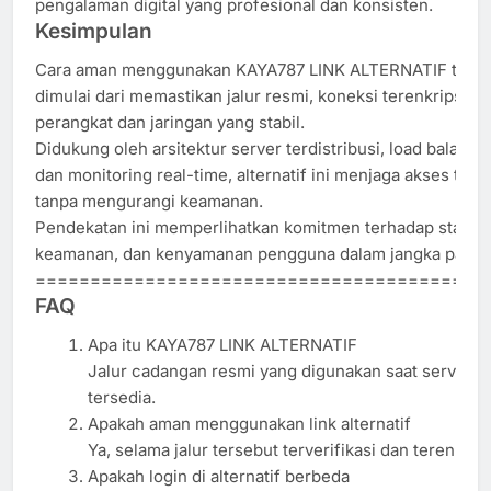
pengalaman digital yang profesional dan konsisten.
Kesimpulan
Cara aman menggunakan KAYA787 LINK ALTERNATIF tanpa
dimulai dari memastikan jalur resmi, koneksi terenkripsi, s
perangkat dan jaringan yang stabil.
Didukung oleh arsitektur server terdistribusi, load balanci
dan monitoring real-time, alternatif ini menjaga akses teta
tanpa mengurangi keamanan.
Pendekatan ini memperlihatkan komitmen terhadap stabilit
keamanan, dan kenyamanan pengguna dalam jangka panja
=========================================
FAQ
Apa itu KAYA787 LINK ALTERNATIF
Jalur cadangan resmi yang digunakan saat server u
tersedia.
Apakah aman menggunakan link alternatif
Ya, selama jalur tersebut terverifikasi dan terenkrips
Apakah login di alternatif berbeda