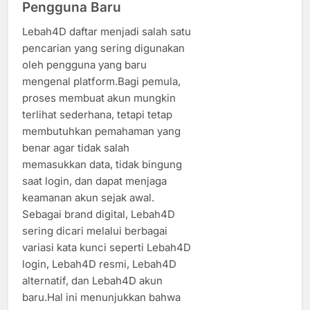
Pengguna Baru
Lebah4D daftar menjadi salah satu
pencarian yang sering digunakan
oleh pengguna yang baru
mengenal platform.Bagi pemula,
proses membuat akun mungkin
terlihat sederhana, tetapi tetap
membutuhkan pemahaman yang
benar agar tidak salah
memasukkan data, tidak bingung
saat login, dan dapat menjaga
keamanan akun sejak awal.
Sebagai brand digital, Lebah4D
sering dicari melalui berbagai
variasi kata kunci seperti Lebah4D
login, Lebah4D resmi, Lebah4D
alternatif, dan Lebah4D akun
baru.Hal ini menunjukkan bahwa