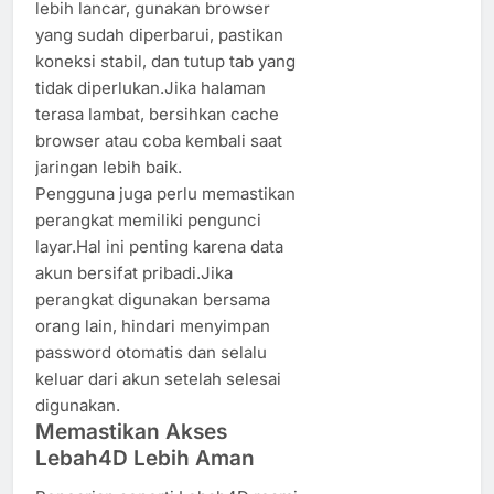
lebih lancar, gunakan browser
yang sudah diperbarui, pastikan
koneksi stabil, dan tutup tab yang
tidak diperlukan.Jika halaman
terasa lambat, bersihkan cache
browser atau coba kembali saat
jaringan lebih baik.
Pengguna juga perlu memastikan
perangkat memiliki pengunci
layar.Hal ini penting karena data
akun bersifat pribadi.Jika
perangkat digunakan bersama
orang lain, hindari menyimpan
password otomatis dan selalu
keluar dari akun setelah selesai
digunakan.
Memastikan Akses
Lebah4D Lebih Aman