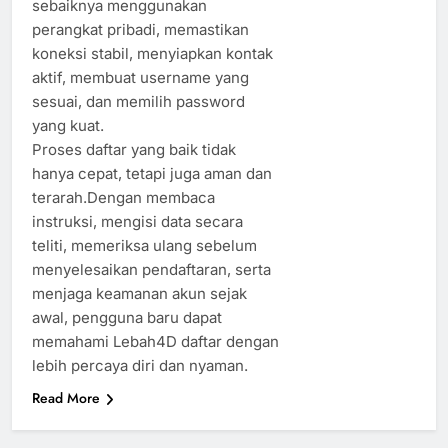
sebaiknya menggunakan
perangkat pribadi, memastikan
koneksi stabil, menyiapkan kontak
aktif, membuat username yang
sesuai, dan memilih password
yang kuat.
Proses daftar yang baik tidak
hanya cepat, tetapi juga aman dan
terarah.Dengan membaca
instruksi, mengisi data secara
teliti, memeriksa ulang sebelum
menyelesaikan pendaftaran, serta
menjaga keamanan akun sejak
awal, pengguna baru dapat
memahami Lebah4D daftar dengan
lebih percaya diri dan nyaman.
Read More