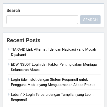
Search
SEARCH
Recent Posts
TIARA4D Link Alternatif dengan Navigasi yang Mudah
Dipahami
EDWINSLOT Login dan Faktor Penting dalam Menjaga
Kelancaran Akses
Login Edwinslot dengan Sistem Responsif untuk
Pengguna Mobile yang Mengutamakan Akses Praktis
Lebah4D Login Terbaru dengan Tampilan yang Lebih
Responsif