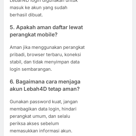
Lebah4D login digunakan untuk
masuk ke akun yang sudah
berhasil dibuat.
5. Apakah aman daftar lewat
perangkat mobile?
Aman jika menggunakan perangkat
pribadi, browser terbaru, koneksi
stabil, dan tidak menyimpan data
login sembarangan.
6. Bagaimana cara menjaga
akun Lebah4D tetap aman?
Gunakan password kuat, jangan
membagikan data login, hindari
perangkat umum, dan selalu
periksa akses sebelum
memasukkan informasi akun.