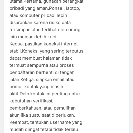
utama.Pertama, gunakan perangkat
pribadi yang aman.Ponsel, laptop,
atau komputer pribadi lebih
disarankan karena risiko data
tersimpan atau terlihat oleh orang
lain menjadi lebih kecil.
Kedua, pastikan koneksi internet
stabil.Koneksi yang sering terputus
dapat membuat halaman tidak
termuat sempurna atau proses
pendaftaran berhenti di tengah
jalan.Ketiga, siapkan email atau
nomor kontak yang masih
aktif.Data kontak ini penting untuk
kebutuhan verifikasi,
pemberitahuan, atau pemulihan
akun jika suatu saat diperlukan.
Keempat, tentukan username yang
mudah diingat tetapi tidak terlalu