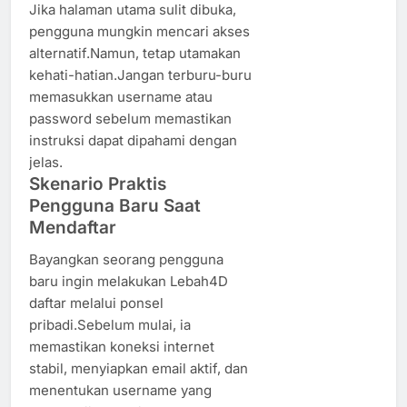
Jika halaman utama sulit dibuka,
pengguna mungkin mencari akses
alternatif.Namun, tetap utamakan
kehati-hatian.Jangan terburu-buru
memasukkan username atau
password sebelum memastikan
instruksi dapat dipahami dengan
jelas.
Skenario Praktis
Pengguna Baru Saat
Mendaftar
Bayangkan seorang pengguna
baru ingin melakukan Lebah4D
daftar melalui ponsel
pribadi.Sebelum mulai, ia
memastikan koneksi internet
stabil, menyiapkan email aktif, dan
menentukan username yang