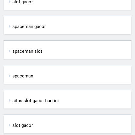
slot gacor
spaceman gacor
spaceman slot
spaceman
situs slot gacor hari ini
slot gacor