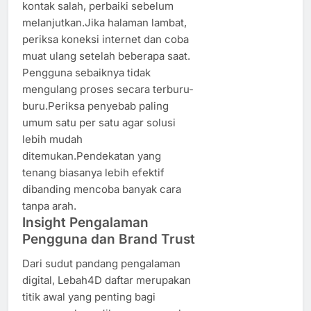
kontak salah, perbaiki sebelum
melanjutkan.Jika halaman lambat,
periksa koneksi internet dan coba
muat ulang setelah beberapa saat.
Pengguna sebaiknya tidak
mengulang proses secara terburu-
buru.Periksa penyebab paling
umum satu per satu agar solusi
lebih mudah
ditemukan.Pendekatan yang
tenang biasanya lebih efektif
dibanding mencoba banyak cara
tanpa arah.
Insight Pengalaman
Pengguna dan Brand Trust
Dari sudut pandang pengalaman
digital, Lebah4D daftar merupakan
titik awal yang penting bagi