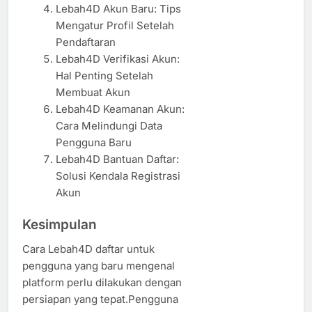
Lebah4D Akun Baru: Tips
Mengatur Profil Setelah
Pendaftaran
Lebah4D Verifikasi Akun:
Hal Penting Setelah
Membuat Akun
Lebah4D Keamanan Akun:
Cara Melindungi Data
Pengguna Baru
Lebah4D Bantuan Daftar:
Solusi Kendala Registrasi
Akun
Kesimpulan
Cara Lebah4D daftar untuk
pengguna yang baru mengenal
platform perlu dilakukan dengan
persiapan yang tepat.Pengguna