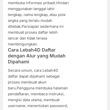
membuka informasi pribadi.Hindari
menggunakan tanggal lahir
lengkap, nama lengkap, atau pola
angka yang terlalu mudah
ditebak.Persiapan sederhana ini
membuat proses daftar lebih
lancar dan tidak terasa
membingungkan.
Cara Lebah4D Daftar
dengan Alur yang Mudah
Dipahami
Secara umum, cara Lebah4D
daftar dapat dipahami sebagai
proses membuat akun
baru.Pengguna membuka halaman
pendaftaran, membaca instruksi,
mengisi data utama, membuat
username, menentukan password,