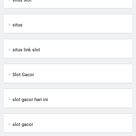
situs slot
situs
situs link slot
Slot
G
acor
slot gacor hari ini
slot gacor