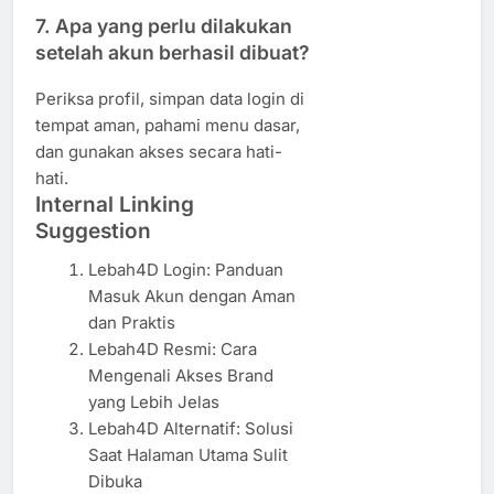
7. Apa yang perlu dilakukan
setelah akun berhasil dibuat?
Periksa profil, simpan data login di
tempat aman, pahami menu dasar,
dan gunakan akses secara hati-
hati.
Internal Linking
Suggestion
Lebah4D Login: Panduan
Masuk Akun dengan Aman
dan Praktis
Lebah4D Resmi: Cara
Mengenali Akses Brand
yang Lebih Jelas
Lebah4D Alternatif: Solusi
Saat Halaman Utama Sulit
Dibuka