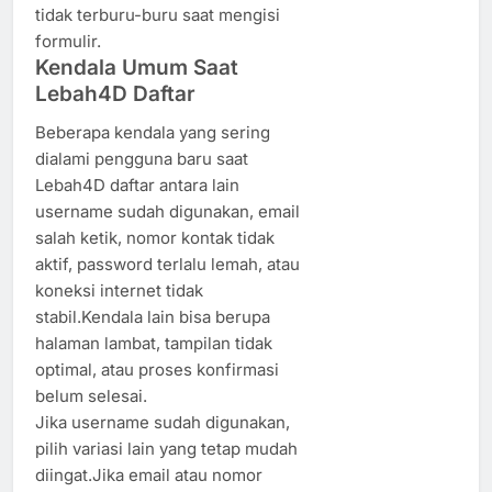
tidak terburu-buru saat mengisi
formulir.
Kendala Umum Saat
Lebah4D Daftar
Beberapa kendala yang sering
dialami pengguna baru saat
Lebah4D daftar antara lain
username sudah digunakan, email
salah ketik, nomor kontak tidak
aktif, password terlalu lemah, atau
koneksi internet tidak
stabil.Kendala lain bisa berupa
halaman lambat, tampilan tidak
optimal, atau proses konfirmasi
belum selesai.
Jika username sudah digunakan,
pilih variasi lain yang tetap mudah
diingat.Jika email atau nomor