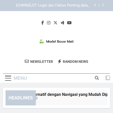
Skip
Login Edwinslot dengan Sistem Responsif untuk
to
Pengguna Mobile yang Mengutamakan Akses
Praktis
content
Lebah4D Login Terbaru dengan Tampilan yang
Lebih Responsif
TIARA4D Link Alternatif dengan Navigasi yang
Mudah Dipahami
EDWINSLOT Login dan Faktor Penting dalam
Menjaga Kelancaran Akses
Login Edwinslot dengan Sistem Responsif untuk
Pengguna Mobile yang Mengutamakan Akses
Model Bouw
Praktis
Eksplorasi Model Konstruksi Dan Miniatur
Lebah4D Login Terbaru dengan Tampilan yang
NEWSLETTER
RANDOM NEWS
Mati
Lebih Responsif
Dari Model Bouw Mati. Hobi Untuk Semua
Usia.
MENU
IARA4D Link Alternatif dengan Navigasi yang Mudah Dipaham
HEADLINES
 Weeks Ago