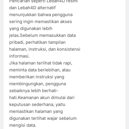
Pencarian seperti Lebah4D resmi
dan Lebah4D alternatif
menunjukkan bahwa pengguna
sering ingin memastikan akses
yang digunakan lebih
jelas.Sebelum memasukkan data
pribadi, perhatikan tampilan
halaman, instruksi, dan konsistensi
informasi.
Jika halaman terlihat tidak rapi,
meminta data berlebihan, atau
memberikan instruksi yang
membingungkan, pengguna
sebaiknya lebih berhati-
hati.Keamanan akun dimulai dari
keputusan sederhana, yaitu
memastikan halaman yang
digunakan terlihat wajar sebelum
mengisi data.