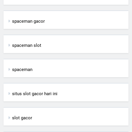
spaceman gacor
spaceman slot
spaceman
situs slot gacor hari ini
slot gacor