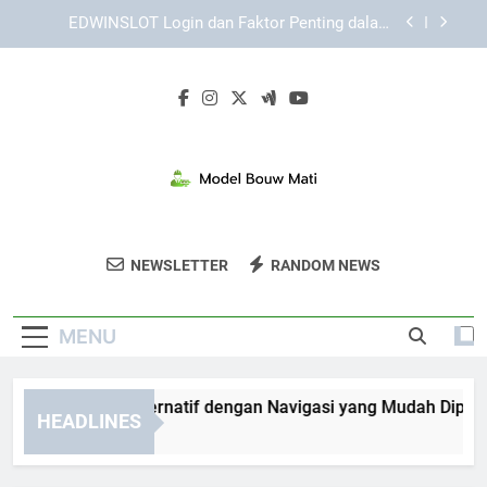
Skip
Login Edwinslot dengan Sistem Responsif untuk
to
Pengguna Mobile yang Mengutamakan Akses
Praktis
content
Lebah4D Login Terbaru dengan Tampilan yang
Lebih Responsif
TIARA4D Link Alternatif dengan Navigasi yang
Mudah Dipahami
EDWINSLOT Login dan Faktor Penting dalam
Menjaga Kelancaran Akses
Login Edwinslot dengan Sistem Responsif untuk
Pengguna Mobile yang Mengutamakan Akses
Model Bouw
Praktis
Eksplorasi Model Konstruksi Dan Miniatur
Lebah4D Login Terbaru dengan Tampilan yang
NEWSLETTER
RANDOM NEWS
Mati
Lebih Responsif
Dari Model Bouw Mati. Hobi Untuk Semua
Usia.
MENU
ARA4D Link Alternatif dengan Navigasi yang Mudah Dipahami
HEADLINES
Weeks Ago