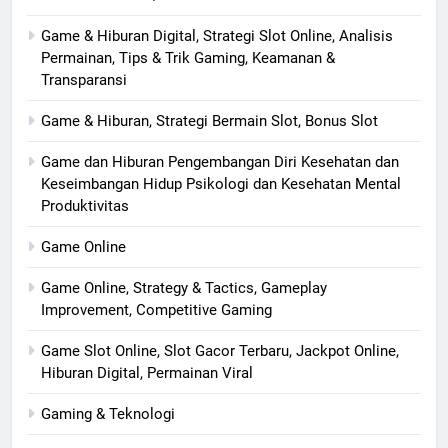
Game & Hiburan Digital, Strategi Slot Online, Analisis
Permainan, Tips & Trik Gaming, Keamanan &
Transparansi
Game & Hiburan, Strategi Bermain Slot, Bonus Slot
Game dan Hiburan Pengembangan Diri Kesehatan dan
Keseimbangan Hidup Psikologi dan Kesehatan Mental
Produktivitas
Game Online
Game Online, Strategy & Tactics, Gameplay
Improvement, Competitive Gaming
Game Slot Online, Slot Gacor Terbaru, Jackpot Online,
Hiburan Digital, Permainan Viral
Gaming & Teknologi