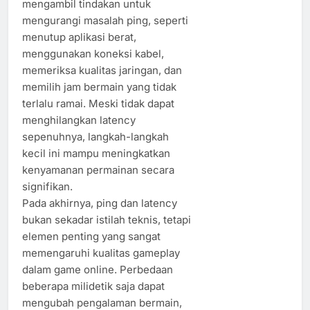
mengambil tindakan untuk
mengurangi masalah ping, seperti
menutup aplikasi berat,
menggunakan koneksi kabel,
memeriksa kualitas jaringan, dan
memilih jam bermain yang tidak
terlalu ramai. Meski tidak dapat
menghilangkan latency
sepenuhnya, langkah-langkah
kecil ini mampu meningkatkan
kenyamanan permainan secara
signifikan.
Pada akhirnya, ping dan latency
bukan sekadar istilah teknis, tetapi
elemen penting yang sangat
memengaruhi kualitas gameplay
dalam game online. Perbedaan
beberapa milidetik saja dapat
mengubah pengalaman bermain,