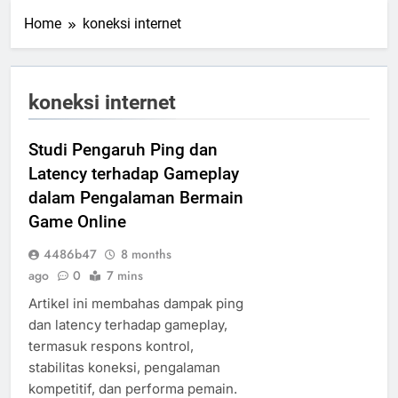
Home
koneksi internet
koneksi internet
Studi Pengaruh Ping dan
Latency terhadap Gameplay
dalam Pengalaman Bermain
Game Online
4486b47
8 months
ago
0
7 mins
Artikel ini membahas dampak ping
dan latency terhadap gameplay,
termasuk respons kontrol,
stabilitas koneksi, pengalaman
kompetitif, dan performa pemain.