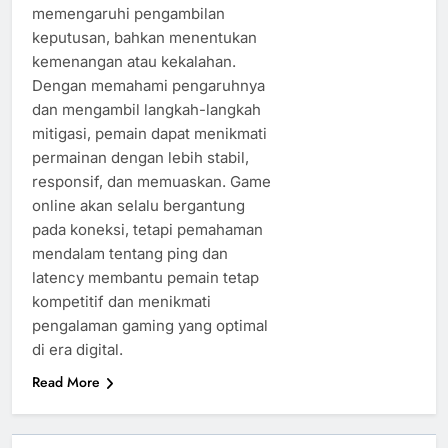
memengaruhi pengambilan
keputusan, bahkan menentukan
kemenangan atau kekalahan.
Dengan memahami pengaruhnya
dan mengambil langkah-langkah
mitigasi, pemain dapat menikmati
permainan dengan lebih stabil,
responsif, dan memuaskan. Game
online akan selalu bergantung
pada koneksi, tetapi pemahaman
mendalam tentang ping dan
latency membantu pemain tetap
kompetitif dan menikmati
pengalaman gaming yang optimal
di era digital.
Read More