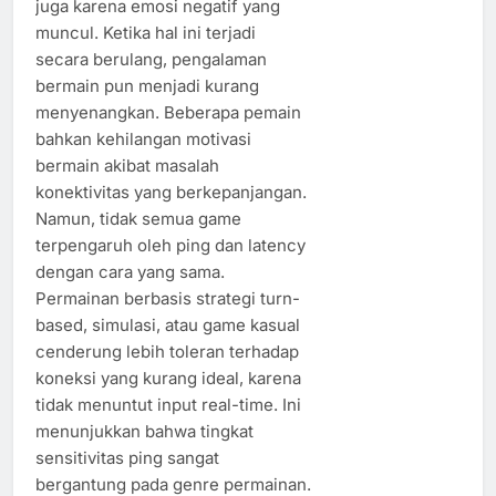
juga karena emosi negatif yang
muncul. Ketika hal ini terjadi
secara berulang, pengalaman
bermain pun menjadi kurang
menyenangkan. Beberapa pemain
bahkan kehilangan motivasi
bermain akibat masalah
konektivitas yang berkepanjangan.
Namun, tidak semua game
terpengaruh oleh ping dan latency
dengan cara yang sama.
Permainan berbasis strategi turn-
based, simulasi, atau game kasual
cenderung lebih toleran terhadap
koneksi yang kurang ideal, karena
tidak menuntut input real-time. Ini
menunjukkan bahwa tingkat
sensitivitas ping sangat
bergantung pada genre permainan.