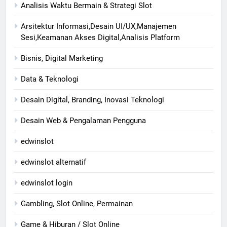
Analisis Waktu Bermain & Strategi Slot
Arsitektur Informasi,Desain UI/UX,Manajemen
Sesi,Keamanan Akses Digital,Analisis Platform
Bisnis, Digital Marketing
Data & Teknologi
Desain Digital, Branding, Inovasi Teknologi
Desain Web & Pengalaman Pengguna
edwinslot
edwinslot alternatif
edwinslot login
Gambling, Slot Online, Permainan
Game & Hiburan / Slot Online