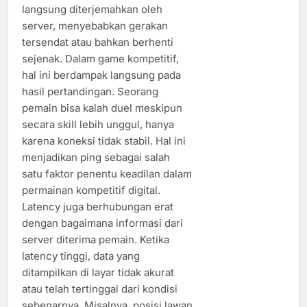
langsung diterjemahkan oleh
server, menyebabkan gerakan
tersendat atau bahkan berhenti
sejenak. Dalam game kompetitif,
hal ini berdampak langsung pada
hasil pertandingan. Seorang
pemain bisa kalah duel meskipun
secara skill lebih unggul, hanya
karena koneksi tidak stabil. Hal ini
menjadikan ping sebagai salah
satu faktor penentu keadilan dalam
permainan kompetitif digital.
Latency juga berhubungan erat
dengan bagaimana informasi dari
server diterima pemain. Ketika
latency tinggi, data yang
ditampilkan di layar tidak akurat
atau telah tertinggal dari kondisi
sebenarnya. Misalnya, posisi lawan