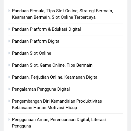
Panduan Pemula, Tips Slot Online, Strategi Bermain,
Keamanan Bermain, Slot Online Terpercaya
Panduan Platform & Edukasi Digital
Panduan Platform Digital
Panduan Slot Online
Panduan Slot, Game Online, Tips Bermain
Panduan, Perjudian Online, Keamanan Digital
Pengalaman Pengguna Digital
Pengembangan Diri Kemandirian Produktivitas
Kebiasaan Harian Motivasi Hidup
Penggunaan Aman, Perencanaan Digital, Literasi
Pengguna