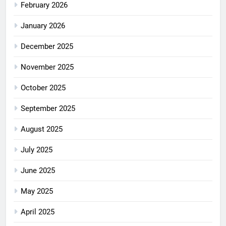
February 2026
January 2026
December 2025
November 2025
October 2025
September 2025
August 2025
July 2025
June 2025
May 2025
April 2025