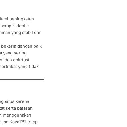
ami peningkatan
 hampir identik
aman yang stabil dan
a bekerja dengan baik
a yang sering
si dan enkripsi
ertifikat yang tidak
g situs karena
at serta batasan
an menggunakan
pilan Kaya787 tetap