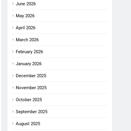
June 2026
May 2026
April 2026
March 2026
February 2026
January 2026
December 2025
November 2025
October 2025
September 2025
August 2025