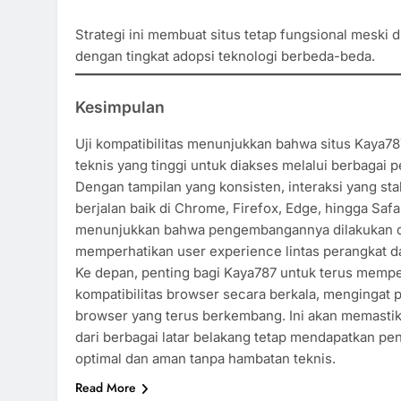
Strategi ini membuat situs tetap fungsional meski d
dengan tingkat adopsi teknologi berbeda-beda.
Kesimpulan
Uji kompatibilitas menunjukkan bahwa situs Kaya78
teknis yang tinggi untuk diakses melalui berbagai
Dengan tampilan yang konsisten, interaksi yang stab
berjalan baik di Chrome, Firefox, Edge, hingga Safari
menunjukkan bahwa pengembangannya dilakukan 
memperhatikan user experience lintas perangkat d
Ke depan, penting bagi Kaya787 untuk terus mempe
kompatibilitas browser secara berkala, mengingat
browser yang terus berkembang. Ini akan memast
dari berbagai latar belakang tetap mendapatkan p
optimal dan aman tanpa hambatan teknis.
Read More