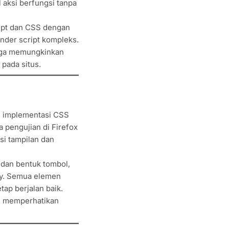
l aksi berfungsi tanpa
ipt dan CSS dengan
nder script kompleks.
uga memungkinkan
pada situs.
an implementasi CSS
pengujian di Firefox
si tampilan dan
 dan bentuk tombol,
ty. Semua elemen
etap berjalan baik.
h memperhatikan