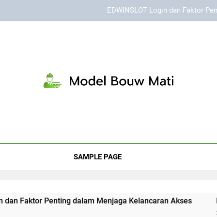
EDWINSLOT Login dan Faktor Pen
Login Edwinslot dengan Sistem Responsif untuk Pengguna Mob
Lebah4D Login Terbaru 
TIARA4D Link Alternatif
EDWINSLOT Login dan Faktor Pen
Login Edwinslot dengan Sistem Responsif untuk Pengguna Mob
el Bouw Mati
 Model Konstruksi Dan Miniatur Dari Model Bouw Mati. Hobi U
Lebah4D Login Terbaru 
SAMPLE PAGE
 Penting dalam Menjaga Kelancaran Akses
Login Edwin
2 Months Ago