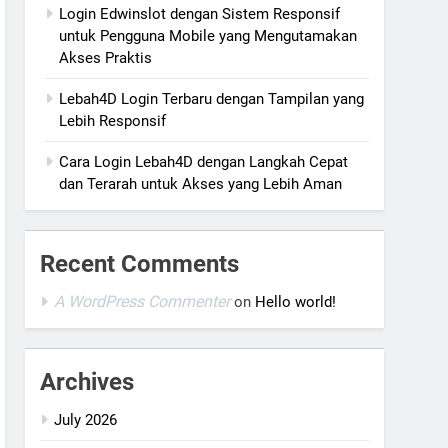
Login Edwinslot dengan Sistem Responsif
untuk Pengguna Mobile yang Mengutamakan
Akses Praktis
Lebah4D Login Terbaru dengan Tampilan yang
Lebih Responsif
Cara Login Lebah4D dengan Langkah Cepat
dan Terarah untuk Akses yang Lebih Aman
Recent Comments
A WordPress Commenter
on
Hello world!
Archives
July 2026