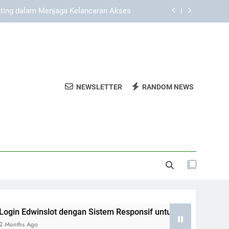
ting dalam Menjaga Kelancaran Akses
ile yang Mengutamakan Akses Praktis
dengan Tampilan yang Lebih Responsif
 dengan Navigasi yang Mudah Dipahami
NEWSLETTER
RANDOM NEWS
ting dalam Menjaga Kelancaran Akses
ile yang Mengutamakan Akses Praktis
ntuk Semua Usia.
dengan Tampilan yang Lebih Responsif
slot dengan Sistem Responsif untuk Pengguna Mobile yang M