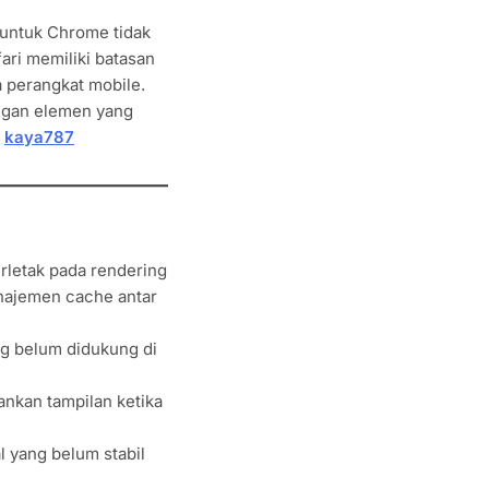
 untuk Chrome tidak
fari memiliki batasan
 perangkat mobile.
engan elemen yang
a
kaya787
erletak pada rendering
anajemen cache antar
ng belum didukung di
nkan tampilan ketika
 yang belum stabil