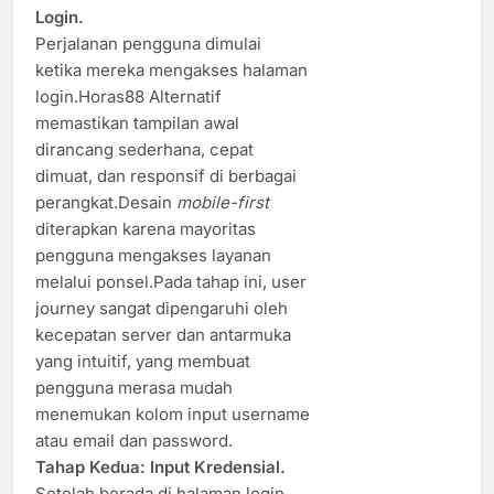
Login.
Perjalanan pengguna dimulai
ketika mereka mengakses halaman
login.Horas88 Alternatif
memastikan tampilan awal
dirancang sederhana, cepat
dimuat, dan responsif di berbagai
perangkat.Desain
mobile-first
diterapkan karena mayoritas
pengguna mengakses layanan
melalui ponsel.Pada tahap ini, user
journey sangat dipengaruhi oleh
kecepatan server dan antarmuka
yang intuitif, yang membuat
pengguna merasa mudah
menemukan kolom input username
atau email dan password.
Tahap Kedua: Input Kredensial.
Setelah berada di halaman login,