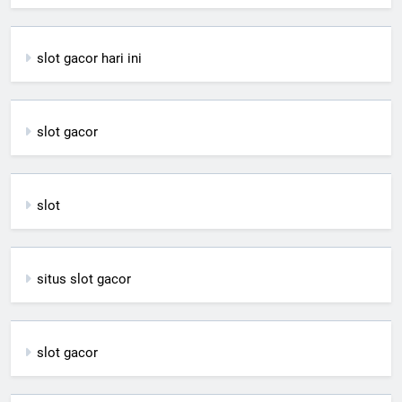
slot gacor hari ini
slot gacor
slot
situs slot gacor
slot gacor