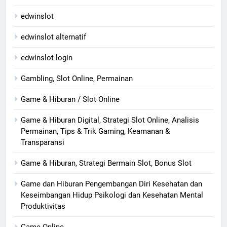
edwinslot
edwinslot alternatif
edwinslot login
Gambling, Slot Online, Permainan
Game & Hiburan / Slot Online
Game & Hiburan Digital, Strategi Slot Online, Analisis
Permainan, Tips & Trik Gaming, Keamanan &
Transparansi
Game & Hiburan, Strategi Bermain Slot, Bonus Slot
Game dan Hiburan Pengembangan Diri Kesehatan dan
Keseimbangan Hidup Psikologi dan Kesehatan Mental
Produktivitas
Game Online