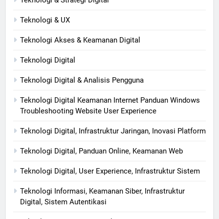
Teknologi & UX
Teknologi Akses & Keamanan Digital
Teknologi Digital
Teknologi Digital & Analisis Pengguna
Teknologi Digital Keamanan Internet Panduan Windows
Troubleshooting Website User Experience
Teknologi Digital, Infrastruktur Jaringan, Inovasi Platform
Teknologi Digital, Panduan Online, Keamanan Web
Teknologi Digital, User Experience, Infrastruktur Sistem
Teknologi Informasi, Keamanan Siber, Infrastruktur
Digital, Sistem Autentikasi