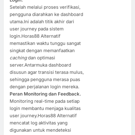
Setelah melalui proses verifikasi,
pengguna diarahkan ke dashboard
utama.Ini adalah titik akhir dari
user journey pada sistem
login.Horas88 Alternatif
memastikan waktu tunggu sangat
singkat dengan memanfaatkan
caching
dan optimasi
server.Antarmuka dashboard
disusun agar transisi terasa mulus,
sehingga pengguna merasa puas
dengan perjalanan login mereka.
Peran Monitoring dan Feedback.
Monitoring real-time pada setiap
login membantu menjaga kualitas
user journey.Horas88 Alternatif
mencatat log aktivitas yang
digunakan untuk mendeteksi