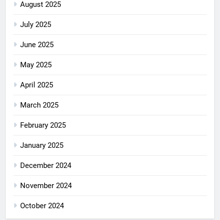
August 2025
July 2025
June 2025
May 2025
April 2025
March 2025
February 2025
January 2025
December 2024
November 2024
October 2024