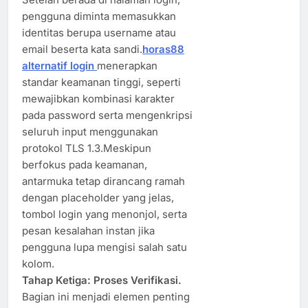
pengguna diminta memasukkan
identitas berupa username atau
email beserta kata sandi.
horas88
alternatif login
menerapkan
standar keamanan tinggi, seperti
mewajibkan kombinasi karakter
pada password serta mengenkripsi
seluruh input menggunakan
protokol TLS 1.3.Meskipun
berfokus pada keamanan,
antarmuka tetap dirancang ramah
dengan placeholder yang jelas,
tombol login yang menonjol, serta
pesan kesalahan instan jika
pengguna lupa mengisi salah satu
kolom.
Tahap Ketiga: Proses Verifikasi.
Bagian ini menjadi elemen penting