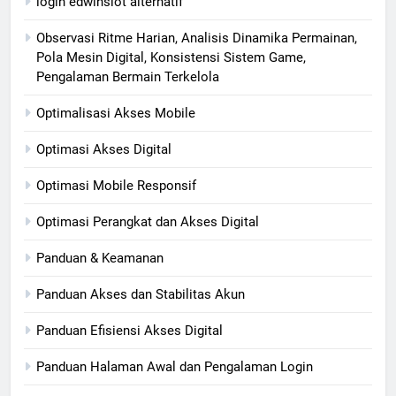
login edwinslot alternatif
Observasi Ritme Harian, Analisis Dinamika Permainan,
Pola Mesin Digital, Konsistensi Sistem Game,
Pengalaman Bermain Terkelola
Optimalisasi Akses Mobile
Optimasi Akses Digital
Optimasi Mobile Responsif
Optimasi Perangkat dan Akses Digital
Panduan & Keamanan
Panduan Akses dan Stabilitas Akun
Panduan Efisiensi Akses Digital
Panduan Halaman Awal dan Pengalaman Login