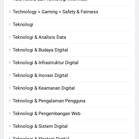
Technology > Gaming > Safety & Fairness
Teknologi
Teknologi & Analisis Data
Teknologi & Budaya Digital
Teknologi & Infrastruktur Digital
Teknologi & Inovasi Digital
Teknologi & Keamanan Digital
Teknologi & Pengalaman Pengguna
Teknologi & Pengembangan Web
Teknologi & Sistem Digital
Teknologi & Strategi Digital