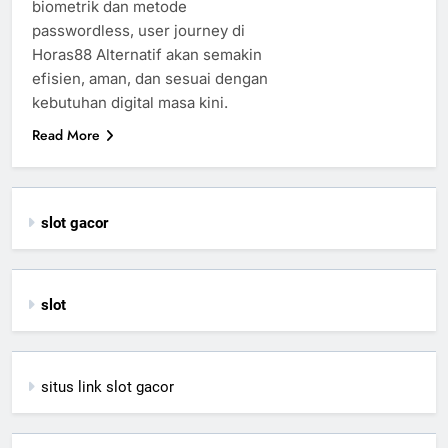
biometrik dan metode
passwordless, user journey di
Horas88 Alternatif akan semakin
efisien, aman, dan sesuai dengan
kebutuhan digital masa kini.
Read More
slot gacor
slot
situs link slot gacor