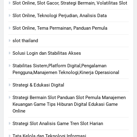
Slot Online, Slot Gacor, Strategi Bermain, Volatilitas Slot
Slot Online, Teknologi Perjudian, Analisis Data
Slot Online, Tema Permainan, Panduan Pemula
slot thailand
Solusi Login dan Stabilitas Akses
Stabilitas Sistem,Platform Digital,Pengalaman
Pengguna,Manajemen Teknologi,Kinerja Operasional
Strategi & Edukasi Digital
Strategi Bermain Slot Panduan Slot Pemula Manajemen
Keuangan Game Tips Hiburan Digital Edukasi Game
Online
Strategi Slot Analisis Game Tren Slot Harian
Tata Kelola dan Teknologi Informasi