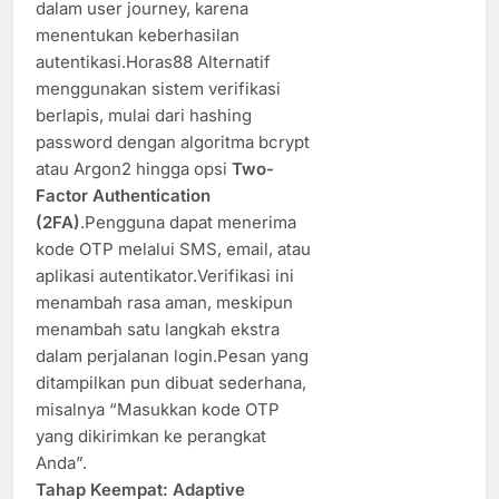
dalam user journey, karena
menentukan keberhasilan
autentikasi.Horas88 Alternatif
menggunakan sistem verifikasi
berlapis, mulai dari hashing
password dengan algoritma bcrypt
atau Argon2 hingga opsi
Two-
Factor Authentication
(2FA)
.Pengguna dapat menerima
kode OTP melalui SMS, email, atau
aplikasi autentikator.Verifikasi ini
menambah rasa aman, meskipun
menambah satu langkah ekstra
dalam perjalanan login.Pesan yang
ditampilkan pun dibuat sederhana,
misalnya “Masukkan kode OTP
yang dikirimkan ke perangkat
Anda”.
Tahap Keempat: Adaptive