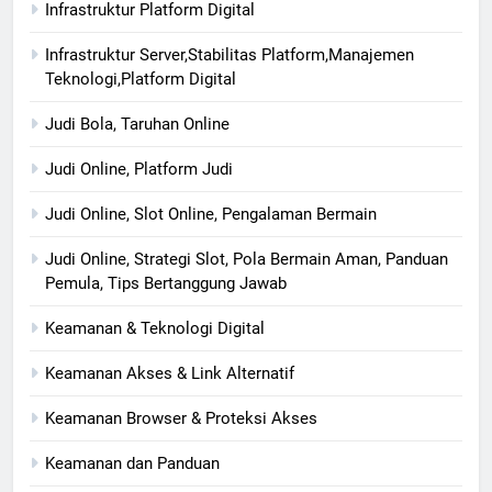
Infrastruktur Platform Digital
Infrastruktur Server,Stabilitas Platform,Manajemen
Teknologi,Platform Digital
Judi Bola, Taruhan Online
Judi Online, Platform Judi
Judi Online, Slot Online, Pengalaman Bermain
Judi Online, Strategi Slot, Pola Bermain Aman, Panduan
Pemula, Tips Bertanggung Jawab
Keamanan & Teknologi Digital
Keamanan Akses & Link Alternatif
Keamanan Browser & Proteksi Akses
Keamanan dan Panduan