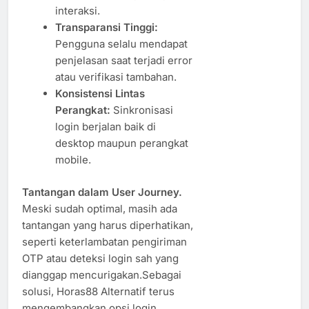
interaksi.
Transparansi Tinggi:
Pengguna selalu mendapat
penjelasan saat terjadi error
atau verifikasi tambahan.
Konsistensi Lintas
Perangkat:
Sinkronisasi
login berjalan baik di
desktop maupun perangkat
mobile.
Tantangan dalam User Journey.
Meski sudah optimal, masih ada
tantangan yang harus diperhatikan,
seperti keterlambatan pengiriman
OTP atau deteksi login sah yang
dianggap mencurigakan.Sebagai
solusi, Horas88 Alternatif terus
mengembangkan opsi login