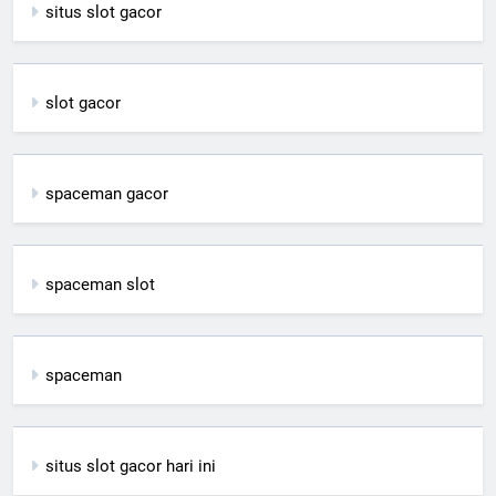
situs slot gacor
slot gacor
spaceman gacor
spaceman slot
spaceman
situs slot gacor hari ini