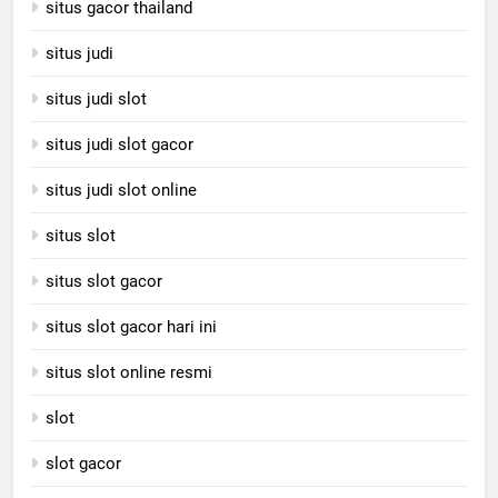
situs gacor thailand
situs judi
situs judi slot
situs judi slot gacor
situs judi slot online
situs slot
situs slot gacor
situs slot gacor hari ini
situs slot online resmi
slot
slot gacor