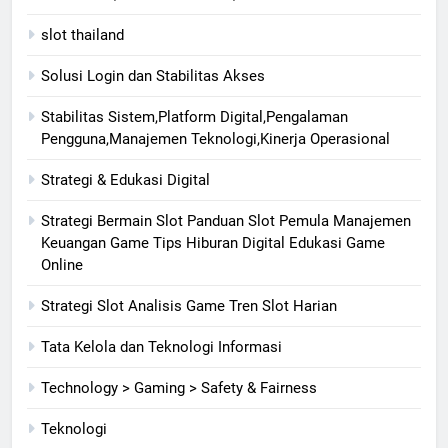
slot thailand
Solusi Login dan Stabilitas Akses
Stabilitas Sistem,Platform Digital,Pengalaman
Pengguna,Manajemen Teknologi,Kinerja Operasional
Strategi & Edukasi Digital
Strategi Bermain Slot Panduan Slot Pemula Manajemen
Keuangan Game Tips Hiburan Digital Edukasi Game
Online
Strategi Slot Analisis Game Tren Slot Harian
Tata Kelola dan Teknologi Informasi
Technology > Gaming > Safety & Fairness
Teknologi