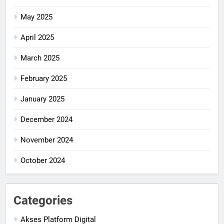
May 2025
April 2025
March 2025
February 2025
January 2025
December 2024
November 2024
October 2024
Categories
Akses Platform Digital