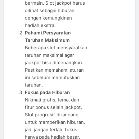
bermain. Slot jackpot harus
dilihat sebagai hiburan
dengan kemungkinan
hadiah ekstra.
Pahami Persyaratan
Taruhan Maksimum
Beberapa slot mensyaratkan
taruhan maksimal agar
jackpot bisa dimenangkan.
Pastikan memahami aturan
ini sebelum memutuskan
taruhan.
Fokus pada Hiburan
Nikmati grafis, tema, dan
fitur bonus selain jackpot.
Slot progresif dirancang
untuk memberikan hiburan,
jadi jangan terlalu fokus
hanya pada hadiah besar.