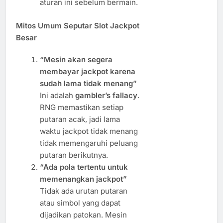
aturan ini sebelum bermain.
Mitos Umum Seputar Slot Jackpot
Besar
“Mesin akan segera
membayar jackpot karena
sudah lama tidak menang”
Ini adalah
gambler’s fallacy
.
RNG memastikan setiap
putaran acak, jadi lama
waktu jackpot tidak menang
tidak memengaruhi peluang
putaran berikutnya.
“Ada pola tertentu untuk
memenangkan jackpot”
Tidak ada urutan putaran
atau simbol yang dapat
dijadikan patokan. Mesin