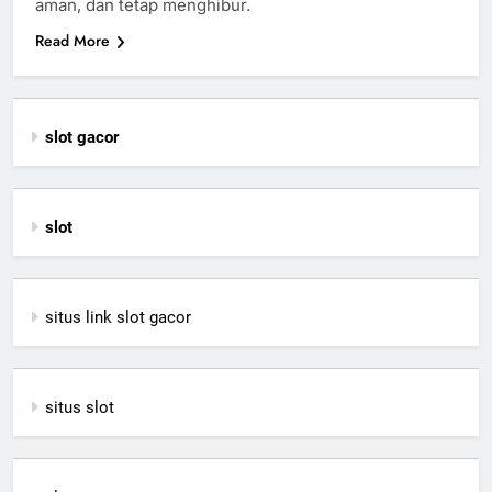
aman, dan tetap menghibur.
Read More
slot gacor
slot
situs link slot gacor
situs slot