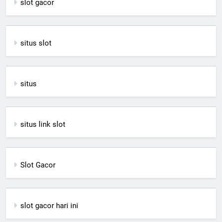
slot gacor
situs slot
situs
situs link slot
Slot
G
acor
slot gacor hari ini