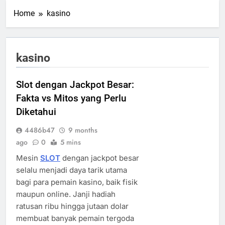
Home
kasino
kasino
Slot dengan Jackpot Besar:
Fakta vs Mitos yang Perlu
Diketahui
4486b47
9 months
ago
0
5 mins
Mesin
SLOT
dengan jackpot besar
selalu menjadi daya tarik utama
bagi para pemain kasino, baik fisik
maupun online. Janji hadiah
ratusan ribu hingga jutaan dolar
membuat banyak pemain tergoda