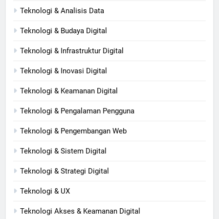
Teknologi & Analisis Data
Teknologi & Budaya Digital
Teknologi & Infrastruktur Digital
Teknologi & Inovasi Digital
Teknologi & Keamanan Digital
Teknologi & Pengalaman Pengguna
Teknologi & Pengembangan Web
Teknologi & Sistem Digital
Teknologi & Strategi Digital
Teknologi & UX
Teknologi Akses & Keamanan Digital