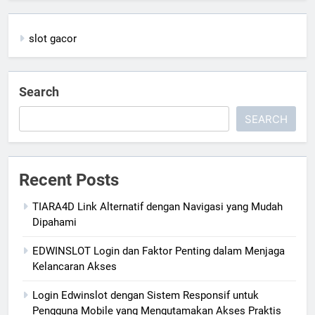
slot gacor
Search
SEARCH
Recent Posts
TIARA4D Link Alternatif dengan Navigasi yang Mudah
Dipahami
EDWINSLOT Login dan Faktor Penting dalam Menjaga
Kelancaran Akses
Login Edwinslot dengan Sistem Responsif untuk
Pengguna Mobile yang Mengutamakan Akses Praktis