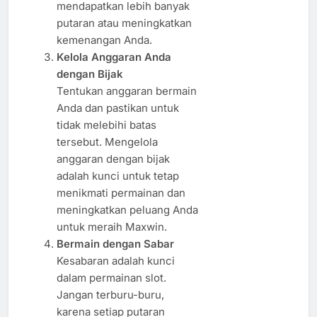
mendapatkan lebih banyak
putaran atau meningkatkan
kemenangan Anda.
Kelola Anggaran Anda
dengan Bijak
Tentukan anggaran bermain
Anda dan pastikan untuk
tidak melebihi batas
tersebut. Mengelola
anggaran dengan bijak
adalah kunci untuk tetap
menikmati permainan dan
meningkatkan peluang Anda
untuk meraih Maxwin.
Bermain dengan Sabar
Kesabaran adalah kunci
dalam permainan slot.
Jangan terburu-buru,
karena setiap putaran