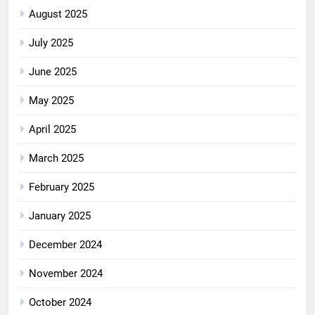
August 2025
July 2025
June 2025
May 2025
April 2025
March 2025
February 2025
January 2025
December 2024
November 2024
October 2024