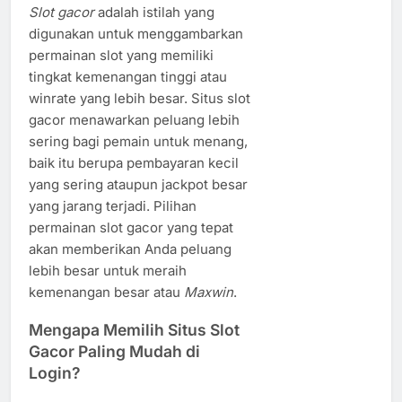
Slot gacor
adalah istilah yang
digunakan untuk menggambarkan
permainan slot yang memiliki
tingkat kemenangan tinggi atau
winrate yang lebih besar. Situs slot
gacor menawarkan peluang lebih
sering bagi pemain untuk menang,
baik itu berupa pembayaran kecil
yang sering ataupun jackpot besar
yang jarang terjadi. Pilihan
permainan slot gacor yang tepat
akan memberikan Anda peluang
lebih besar untuk meraih
kemenangan besar atau
Maxwin
.
Mengapa Memilih Situs Slot
Gacor Paling Mudah di
Login?