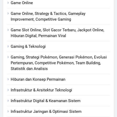
Game Online
Game Online, Strategy & Tactics, Gameplay
Improvement, Competitive Gaming
Game Slot Online, Slot Gacor Terbaru, Jackpot Online,
Hiburan Digital, Permainan Viral
Gaming & Teknologi
Gaming, Strategi Pokémon, Generasi Pokémon, Evolusi
Pertempuran, Competitive Pokémon, Team Building,
Statistik dan Analisis
Hiburan dan Konsep Permainan
Infrastruktur & Arsitektur Teknologi
Infrastruktur Digital & Keamanan Sistem
Infrastruktur Jaringan & Optimasi Sistem