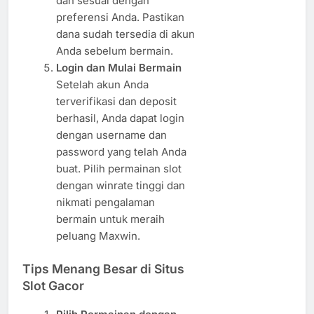
dan sesuai dengan
preferensi Anda. Pastikan
dana sudah tersedia di akun
Anda sebelum bermain.
Login dan Mulai Bermain
Setelah akun Anda
terverifikasi dan deposit
berhasil, Anda dapat login
dengan username dan
password yang telah Anda
buat. Pilih permainan slot
dengan winrate tinggi dan
nikmati pengalaman
bermain untuk meraih
peluang Maxwin.
Tips Menang Besar di Situs
Slot Gacor