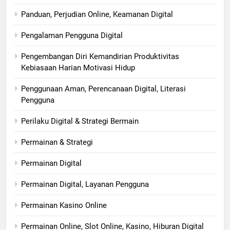
Panduan, Perjudian Online, Keamanan Digital
Pengalaman Pengguna Digital
Pengembangan Diri Kemandirian Produktivitas
Kebiasaan Harian Motivasi Hidup
Penggunaan Aman, Perencanaan Digital, Literasi
Pengguna
Perilaku Digital & Strategi Bermain
Permainan & Strategi
Permainan Digital
Permainan Digital, Layanan Pengguna
Permainan Kasino Online
Permainan Online, Slot Online, Kasino, Hiburan Digital