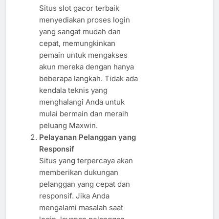
Situs slot gacor terbaik
menyediakan proses login
yang sangat mudah dan
cepat, memungkinkan
pemain untuk mengakses
akun mereka dengan hanya
beberapa langkah. Tidak ada
kendala teknis yang
menghalangi Anda untuk
mulai bermain dan meraih
peluang Maxwin.
Pelayanan Pelanggan yang
Responsif
Situs yang terpercaya akan
memberikan dukungan
pelanggan yang cepat dan
responsif. Jika Anda
mengalami masalah saat