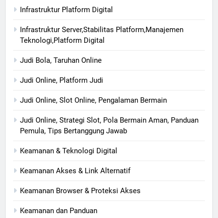
Infrastruktur Platform Digital
Infrastruktur Server,Stabilitas Platform,Manajemen
Teknologi,Platform Digital
Judi Bola, Taruhan Online
Judi Online, Platform Judi
Judi Online, Slot Online, Pengalaman Bermain
Judi Online, Strategi Slot, Pola Bermain Aman, Panduan
Pemula, Tips Bertanggung Jawab
Keamanan & Teknologi Digital
Keamanan Akses & Link Alternatif
Keamanan Browser & Proteksi Akses
Keamanan dan Panduan