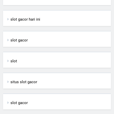
slot gacor hari ini
slot gacor
slot
situs slot gacor
slot gacor