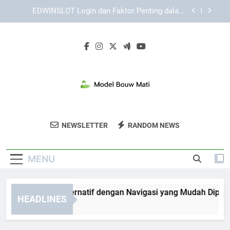
Skip
Login Edwinslot dengan Sistem Responsif untuk
to
Pengguna Mobile yang Mengutamakan Akses
Praktis
content
Lebah4D Login Terbaru dengan Tampilan yang
Lebih Responsif
TIARA4D Link Alternatif dengan Navigasi yang
Mudah Dipahami
EDWINSLOT Login dan Faktor Penting dalam
Menjaga Kelancaran Akses
Login Edwinslot dengan Sistem Responsif untuk
Pengguna Mobile yang Mengutamakan Akses
Model Bouw
Praktis
Eksplorasi Model Konstruksi Dan Miniatur
Lebah4D Login Terbaru dengan Tampilan yang
NEWSLETTER
RANDOM NEWS
Mati
Lebih Responsif
Dari Model Bouw Mati. Hobi Untuk Semua
Usia.
MENU
ARA4D Link Alternatif dengan Navigasi yang Mudah Dipahami
HEADLINES
Weeks Ago