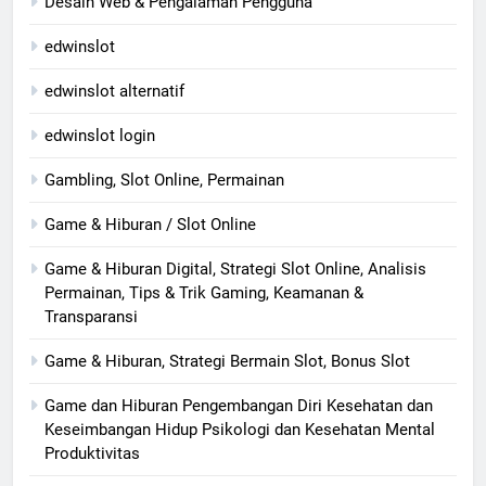
Desain Web & Pengalaman Pengguna
edwinslot
edwinslot alternatif
edwinslot login
Gambling, Slot Online, Permainan
Game & Hiburan / Slot Online
Game & Hiburan Digital, Strategi Slot Online, Analisis
Permainan, Tips & Trik Gaming, Keamanan &
Transparansi
Game & Hiburan, Strategi Bermain Slot, Bonus Slot
Game dan Hiburan Pengembangan Diri Kesehatan dan
Keseimbangan Hidup Psikologi dan Kesehatan Mental
Produktivitas