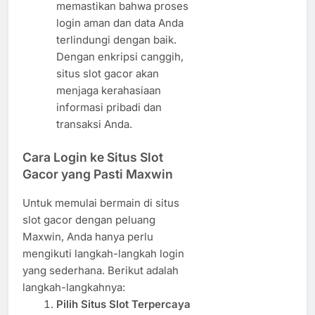
memastikan bahwa proses
login aman dan data Anda
terlindungi dengan baik.
Dengan enkripsi canggih,
situs slot gacor akan
menjaga kerahasiaan
informasi pribadi dan
transaksi Anda.
Cara Login ke Situs Slot
Gacor yang Pasti Maxwin
Untuk memulai bermain di situs
slot gacor dengan peluang
Maxwin, Anda hanya perlu
mengikuti langkah-langkah login
yang sederhana. Berikut adalah
langkah-langkahnya:
Pilih Situs Slot Terpercaya