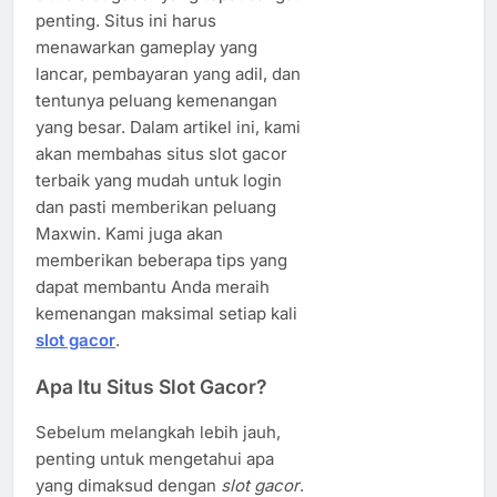
penting. Situs ini harus
menawarkan gameplay yang
lancar, pembayaran yang adil, dan
tentunya peluang kemenangan
yang besar. Dalam artikel ini, kami
akan membahas situs slot gacor
terbaik yang mudah untuk login
dan pasti memberikan peluang
Maxwin. Kami juga akan
memberikan beberapa tips yang
dapat membantu Anda meraih
kemenangan maksimal setiap kali
slot gacor
.
Apa Itu Situs Slot Gacor?
Sebelum melangkah lebih jauh,
penting untuk mengetahui apa
yang dimaksud dengan
slot gacor
.