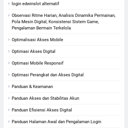
login edwinslot alternatif
Observasi Ritme Harian, Analisis Dinamika Permainan,
Pola Mesin Digital, Konsistensi Sistem Game,
Pengalaman Bermain Terkelola
Optimalisasi Akses Mobile
Optimasi Akses Digital
Optimasi Mobile Responsif
Optimasi Perangkat dan Akses Digital
Panduan & Keamanan
Panduan Akses dan Stabilitas Akun
Panduan Efisiensi Akses Digital
Panduan Halaman Awal dan Pengalaman Login