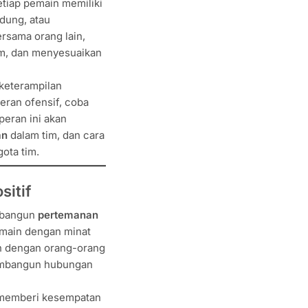
setiap pemain memiliki
dung, atau
rsama orang lain,
m, dan menyesuaikan
keterampilan
eran ofensif, coba
eran ini akan
an
dalam tim, dan cara
ota tim.
sitif
mbangun
pertemanan
main dengan minat
an dengan orang-orang
membangun hubungan
 memberi kesempatan