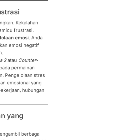
strasi
angkan. Kekalahan
micu frustrasi.
lolaan emosi
. Anda
rkan emosi negatif
n.
a 2
atau
Counter-
s pada permainan
n. Pengelolaan stres
an emosional yang
pekerjaan, hubungan
an yang
engambil berbagai