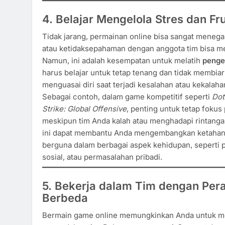
4. Belajar Mengelola Stres dan Fru
Tidak jarang, permainan online bisa sangat meneg
atau ketidaksepahaman dengan anggota tim bisa me
Namun, ini adalah kesempatan untuk melatih
penge
harus belajar untuk tetap tenang dan tidak membia
menguasai diri saat terjadi kesalahan atau kekalaha
Sebagai contoh, dalam game kompetitif seperti
Dot
Strike: Global Offensive
, penting untuk tetap foku
meskipun tim Anda kalah atau menghadapi rintanga
ini dapat membantu Anda mengembangkan ketahan
berguna dalam berbagai aspek kehidupan, seperti 
sosial, atau permasalahan pribadi.
5. Bekerja dalam Tim dengan Per
Berbeda
Bermain game online memungkinkan Anda untuk m