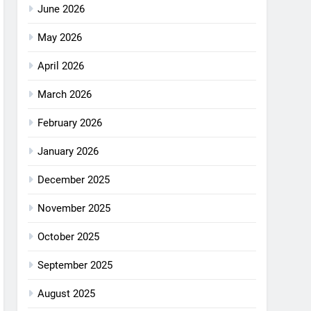
June 2026
May 2026
April 2026
March 2026
February 2026
January 2026
December 2025
November 2025
October 2025
September 2025
August 2025