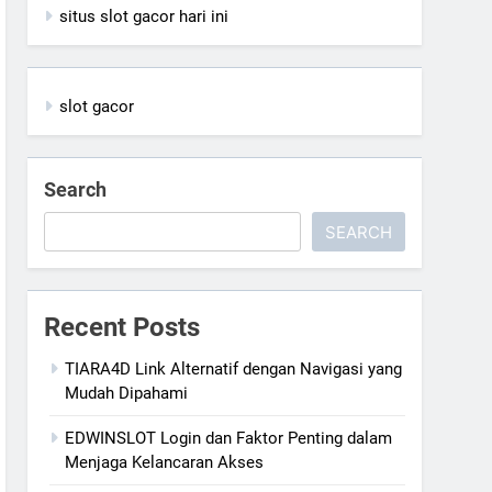
situs slot gacor hari ini
slot gacor
Search
SEARCH
Recent Posts
TIARA4D Link Alternatif dengan Navigasi yang
Mudah Dipahami
EDWINSLOT Login dan Faktor Penting dalam
Menjaga Kelancaran Akses