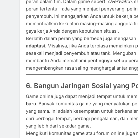
peran dalam tim. Dalam game seperti
Overwatch
, 
peran tertentu—ada yang menjadi penyerang, pelin
penyembuh. Ini mengajarkan Anda untuk bekerja be
memanfaatkan kekuatan masing-masing anggota ti
gaya kerja Anda dengan kebutuhan situasi.
Berlatih dalam peran yang berbeda juga mengasah 
adaptasi
. Misalnya, jika Anda terbiasa memainkan p
sesekali menjadi penyembuh atau tank. Mengubah p
membantu Anda memahami
pentingnya setiap per
mengembangkan rasa saling menghargai antar angg
6. Bangun Jaringan Sosial yang Po
Game online juga dapat menjadi tempat untuk me
baru
. Banyak komunitas game yang menyatukan pe
yang sama. Ini adalah kesempatan untuk berkenal
dari berbagai tempat, berbagi pengalaman, dan 
yang lebih dari sekadar game.
Mengikuti komunitas game atau forum online juga