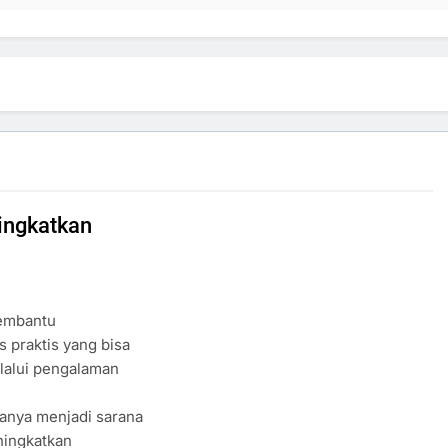
ingkatkan
embantu
s praktis yang bisa
elalui pengalaman
hanya menjadi sarana
eningkatkan