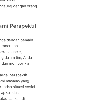
ningkatkan
langsung dengan orang
mi Perspektif
Anda dengan pemain
 memberikan
berapa game,
ng dalam tim, Anda
n dan memberikan
hargai
perspektif
ami masalah yang
rhadap situasi sosial
terapkan dalam
atau bahkan di