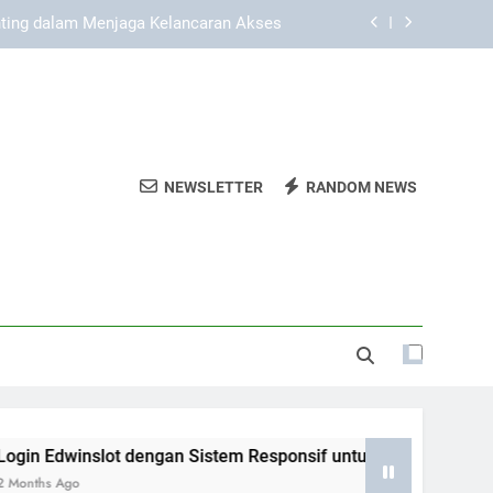
ting dalam Menjaga Kelancaran Akses
ile yang Mengutamakan Akses Praktis
dengan Tampilan yang Lebih Responsif
 dengan Navigasi yang Mudah Dipahami
NEWSLETTER
RANDOM NEWS
ting dalam Menjaga Kelancaran Akses
ile yang Mengutamakan Akses Praktis
ntuk Semua Usia.
dengan Tampilan yang Lebih Responsif
winslot dengan Sistem Responsif untuk Pengguna Mobile yan
o