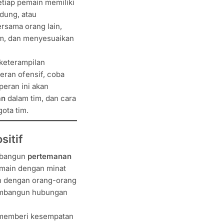
setiap pemain memiliki
dung, atau
rsama orang lain,
m, dan menyesuaikan
keterampilan
eran ofensif, coba
eran ini akan
an
dalam tim, dan cara
ota tim.
sitif
mbangun
pertemanan
main dengan minat
an dengan orang-orang
membangun hubungan
 memberi kesempatan