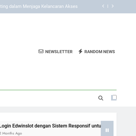
ting dalam Menjaga Kelancaran Akses
ile yang Mengutamakan Akses Praktis
dengan Tampilan yang Lebih Responsif
 dengan Navigasi yang Mudah Dipahami
NEWSLETTER
RANDOM NEWS
ting dalam Menjaga Kelancaran Akses
ile yang Mengutamakan Akses Praktis
ntuk Semua Usia.
dengan Tampilan yang Lebih Responsif
inslot dengan Sistem Responsif untuk Pengguna Mobile yan
o