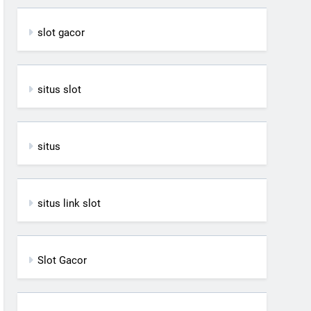
slot gacor
situs slot
situs
situs link slot
Slot
G
acor