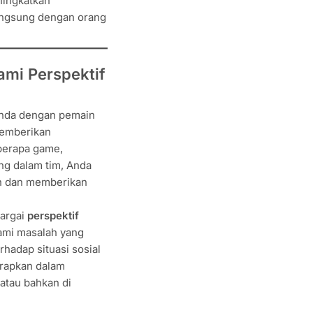
ningkatkan
langsung dengan orang
mi Perspektif
Anda dengan pemain
 memberikan
berapa game,
ng dalam tim, Anda
n dan memberikan
hargai
perspektif
ami masalah yang
rhadap situasi sosial
terapkan dalam
atau bahkan di