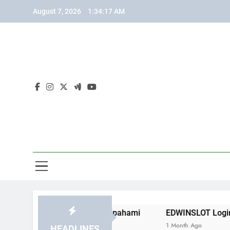
Skip
August 7, 2026
1:34:18 AM
to
content
Mod
Eksplorasi
gasi yang Mudah Dipahami
EDWINSLOT Login dan Faktor
1 Month Ago
HEADLINES