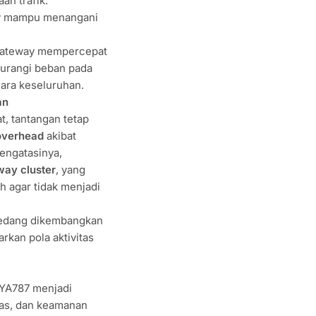
an trafik.
ay mampu menangani
 Gateway mempercepat
urangi beban pada
ara keseluruhan.
an
, tantangan tetap
overhead
akibat
engatasinya,
way cluster
, yang
 agar tidak menjadi
edang dikembangkan
kan pola aktivitas
YA787 menjadi
itas, dan keamanan