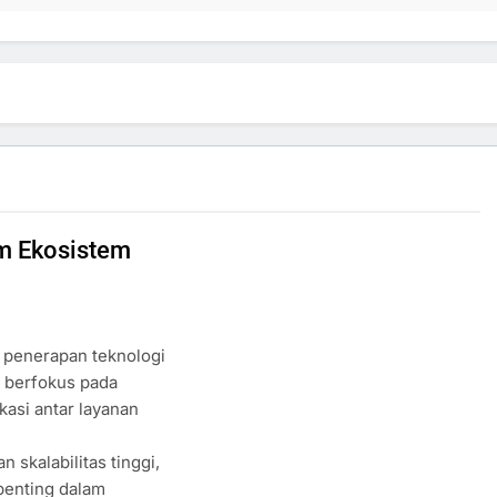
am Ekosistem
t penerapan teknologi
 berfokus pada
kasi antar layanan
 skalabilitas tinggi,
penting dalam