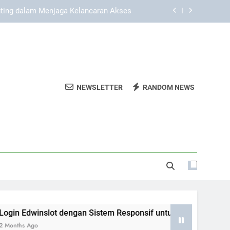
ting dalam Menjaga Kelancaran Akses
ile yang Mengutamakan Akses Praktis
dengan Tampilan yang Lebih Responsif
 dengan Navigasi yang Mudah Dipahami
NEWSLETTER
RANDOM NEWS
ting dalam Menjaga Kelancaran Akses
ile yang Mengutamakan Akses Praktis
ntuk Semua Usia.
dengan Tampilan yang Lebih Responsif
slot dengan Sistem Responsif untuk Pengguna Mobile yang M