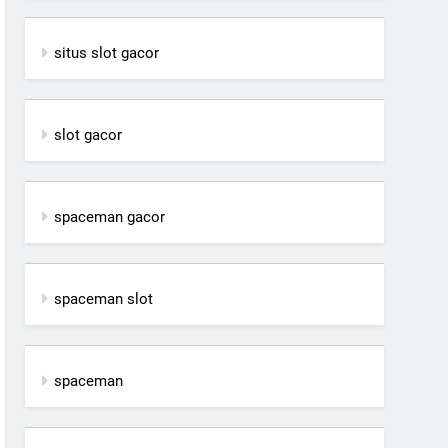
situs slot gacor
slot gacor
spaceman gacor
spaceman slot
spaceman