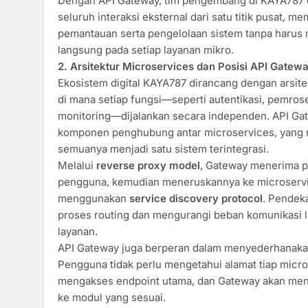
Dengan API Gateway, tim pengembang di KAYA787 
seluruh interaksi eksternal dari satu titik pusat, 
pemantauan serta pengelolaan sistem tanpa harus
langsung pada setiap layanan mikro.
2. Arsitektur Microservices dan Posisi API Gatew
Ekosistem digital KAYA787 dirancang dengan arsit
di mana setiap fungsi—seperti autentikasi, pemrose
monitoring—dijalankan secara independen. API Ga
komponen penghubung antar microservices, yang
semuanya menjadi satu sistem terintegrasi.
Melalui
reverse proxy model
, Gateway menerima p
pengguna, kemudian meneruskannya ke microservi
menggunakan
service discovery protocol
. Pendek
proses routing dan mengurangi beban komunikasi 
layanan.
API Gateway juga berperan dalam menyederhanakan
Pengguna tidak perlu mengetahui alamat tiap micr
mengakses endpoint utama, dan Gateway akan me
ke modul yang sesuai.