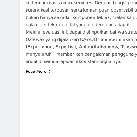
sistem berbasis microservices. Dengan fungsi peng
autentikasi terpusat, serta kemampuan observabilit
bukan hanya sekadar komponen teknis, melainkan p
dalam arsitektur digital yang modern dan adaptif.
Melalui evaluasi ini, dapat disimpulkan bahwa strate
Gateway yang dijalankan KAYA787 mencerminkan 
(Experience, Expertise, Authoritativeness, Trustw
menyeluruh—memberikan pengalaman pengguna ya
andal di semua lapisan ekosistem digitalnya.
Read More