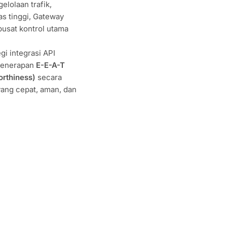
elolaan trafik,
as tinggi, Gateway
usat kontrol utama
gi integrasi API
penerapan
E-E-A-T
orthiness)
secara
ng cepat, aman, dan