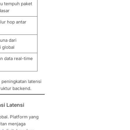
u tempuh paket
dasar
lur hop antar
una dari
 global
 data real-time
 peningkatan latensi
truktur backend.
si Latensi
lobal. Platform yang
itan menjaga