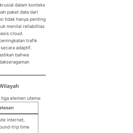
 krusial dalam konteks
ah paket data dari
si tidak hanya penting
k menilai reliabilitas
asis cloud.
eningkatan trafik
secara adaptif.
astikan bahwa
tidakseragaman
-Wilayah
h tiga elemen utama:
elasan
te internet,
ound-trip time