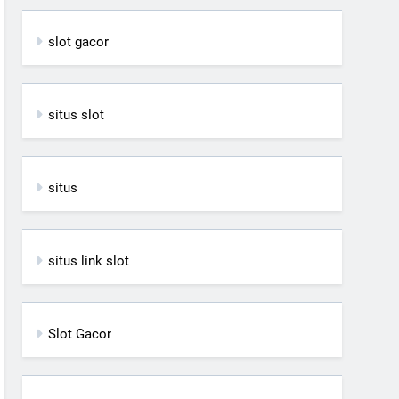
slot gacor
situs slot
situs
situs link slot
Slot
G
acor