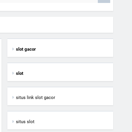
slot gacor
slot
situs link slot gacor
situs slot