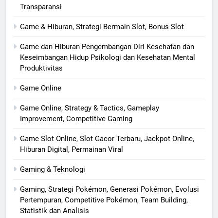
Transparansi
Game & Hiburan, Strategi Bermain Slot, Bonus Slot
Game dan Hiburan Pengembangan Diri Kesehatan dan
Keseimbangan Hidup Psikologi dan Kesehatan Mental
Produktivitas
Game Online
Game Online, Strategy & Tactics, Gameplay
Improvement, Competitive Gaming
Game Slot Online, Slot Gacor Terbaru, Jackpot Online,
Hiburan Digital, Permainan Viral
Gaming & Teknologi
Gaming, Strategi Pokémon, Generasi Pokémon, Evolusi
Pertempuran, Competitive Pokémon, Team Building,
Statistik dan Analisis