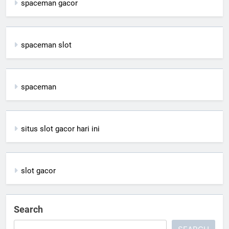
spaceman gacor
spaceman slot
spaceman
situs slot gacor hari ini
slot gacor
Search