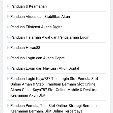
Panduan & Keamanan
Panduan Akses dan Stabilitas Akun
Panduan Efisiensi Akses Digital
Panduan Halaman Awal dan Pengalaman Login
Panduan Horas88
Panduan Login dan Akses Cepat
Panduan Login dan Navigasi Akun Digital
Panduan Login Kaya787 Tips Login Slot Pemula Slot
Online Aman & Stabil Panduan Bermain Slot Online
Akses Cepat Kaya787 Slot Online Mobile & Desktop
Keamanan Akun Slot
Panduan Pemula, Tips Slot Online, Strategi Bermain,
Keamanan Bermain, Slot Online Terpercaya