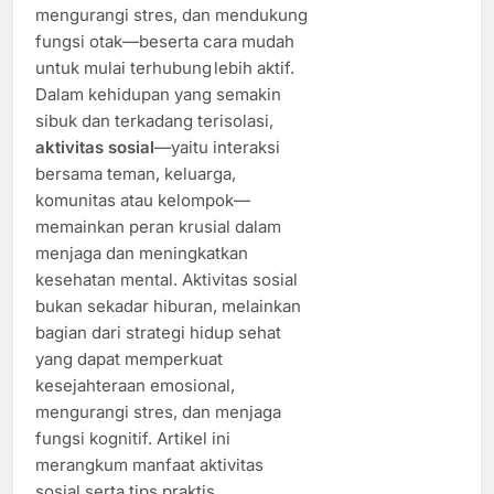
mengurangi stres, dan mendukung
fungsi otak—beserta cara mudah
untuk mulai terhubung lebih aktif.
Dalam kehidupan yang semakin
sibuk dan terkadang terisolasi,
aktivitas sosial
—yaitu interaksi
bersama teman, keluarga,
komunitas atau kelompok—
memainkan peran krusial dalam
menjaga dan meningkatkan
kesehatan mental. Aktivitas sosial
bukan sekadar hiburan, melainkan
bagian dari strategi hidup sehat
yang dapat memperkuat
kesejahteraan emosional,
mengurangi stres, dan menjaga
fungsi kognitif. Artikel ini
merangkum manfaat aktivitas
sosial serta tips praktis