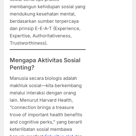
membangun kehidupan sosial yang
mendukung kesehatan mental,
berdasarkan sumber terpercaya
dan prinsip E-E-A-T (Experience,
Expertise, Authoritativeness,
Trustworthiness).
Mengapa Aktivitas Sosial
Penting?
Manusia secara biologis adalah
makhluk sosial—kita berkembang
melalui interaksi dengan orang
lain. Menurut Harvard Health,
“connection brings a treasure
trove of important health benefits
and cognitive perks,” yang berarti
keterlibatan sosial membawa