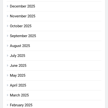
December 2025
November 2025
October 2025
September 2025
August 2025
July 2025
June 2025
May 2025
April 2025
March 2025
February 2025