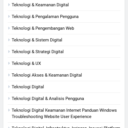
Teknologi & Keamanan Digital
Teknologi & Pengalaman Pengguna
Teknologi & Pengembangan Web
Teknologi & Sistem Digital
Teknologi & Strategi Digital
Teknologi & UX
Teknologi Akses & Keamanan Digital
Teknologi Digital
Teknologi Digital & Analisis Pengguna
Teknologi Digital Keamanan Internet Panduan Windows
Troubleshooting Website User Experience