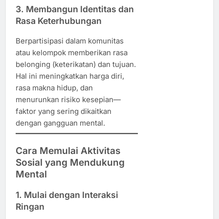
3. Membangun Identitas dan
Rasa Keterhubungan
Berpartisipasi dalam komunitas
atau kelompok memberikan rasa
belonging (keterikatan) dan tujuan.
Hal ini meningkatkan harga diri,
rasa makna hidup, dan
menurunkan risiko kesepian—
faktor yang sering dikaitkan
dengan gangguan mental.
Cara Memulai Aktivitas
Sosial yang Mendukung
Mental
1. Mulai dengan Interaksi
Ringan