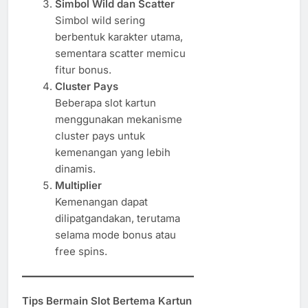
Simbol Wild dan Scatter
Simbol wild sering
berbentuk karakter utama,
sementara scatter memicu
fitur bonus.
Cluster Pays
Beberapa slot kartun
menggunakan mekanisme
cluster pays untuk
kemenangan yang lebih
dinamis.
Multiplier
Kemenangan dapat
dilipatgandakan, terutama
selama mode bonus atau
free spins.
Tips Bermain Slot Bertema Kartun