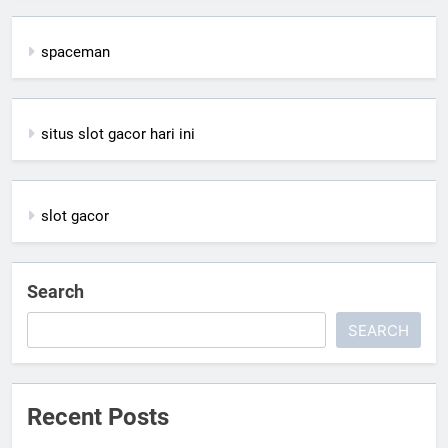
spaceman
situs slot gacor hari ini
slot gacor
Search
SEARCH
Recent Posts