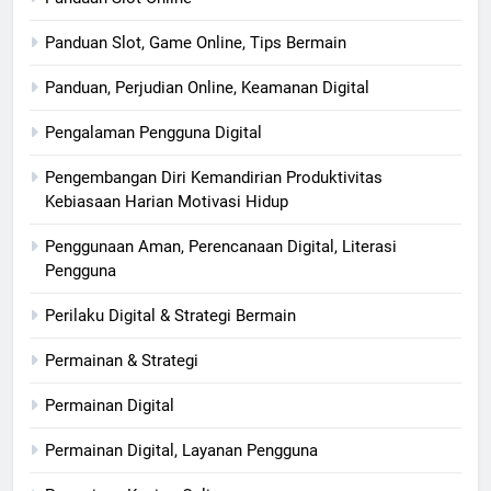
Panduan Slot, Game Online, Tips Bermain
Panduan, Perjudian Online, Keamanan Digital
Pengalaman Pengguna Digital
Pengembangan Diri Kemandirian Produktivitas
Kebiasaan Harian Motivasi Hidup
Penggunaan Aman, Perencanaan Digital, Literasi
Pengguna
Perilaku Digital & Strategi Bermain
Permainan & Strategi
Permainan Digital
Permainan Digital, Layanan Pengguna