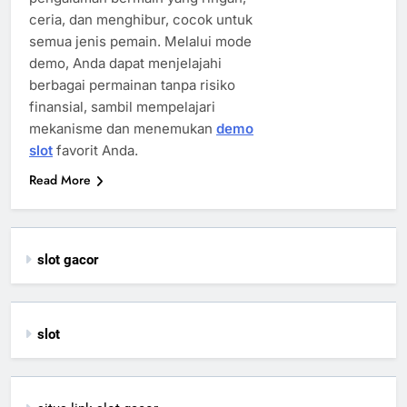
ceria, dan menghibur, cocok untuk
semua jenis pemain. Melalui mode
demo, Anda dapat menjelajahi
berbagai permainan tanpa risiko
finansial, sambil mempelajari
mekanisme dan menemukan
demo
slot
favorit Anda.
Read More
slot gacor
slot