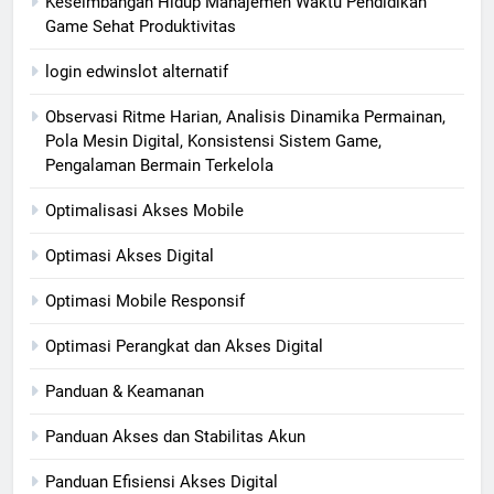
Keseimbangan Hidup Manajemen Waktu Pendidikan
Game Sehat Produktivitas
login edwinslot alternatif
Observasi Ritme Harian, Analisis Dinamika Permainan,
Pola Mesin Digital, Konsistensi Sistem Game,
Pengalaman Bermain Terkelola
Optimalisasi Akses Mobile
Optimasi Akses Digital
Optimasi Mobile Responsif
Optimasi Perangkat dan Akses Digital
Panduan & Keamanan
Panduan Akses dan Stabilitas Akun
Panduan Efisiensi Akses Digital