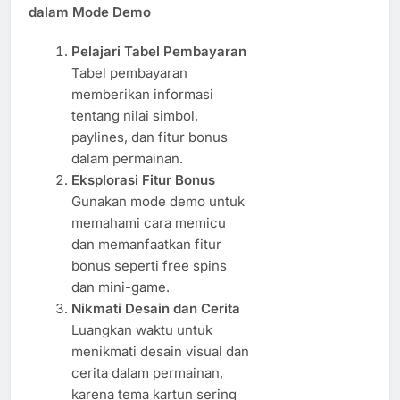
dalam Mode Demo
Pelajari Tabel Pembayaran
Tabel pembayaran
memberikan informasi
tentang nilai simbol,
paylines, dan fitur bonus
dalam permainan.
Eksplorasi Fitur Bonus
Gunakan mode demo untuk
memahami cara memicu
dan memanfaatkan fitur
bonus seperti free spins
dan mini-game.
Nikmati Desain dan Cerita
Luangkan waktu untuk
menikmati desain visual dan
cerita dalam permainan,
karena tema kartun sering