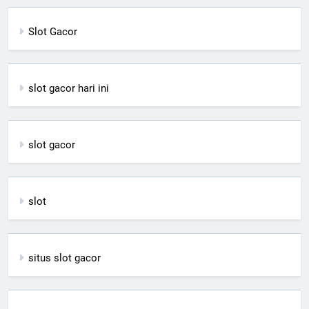
Slot
G
acor
slot gacor hari ini
slot gacor
slot
situs slot gacor