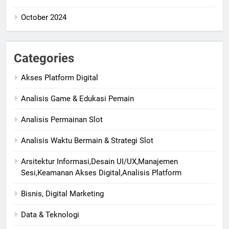
October 2024
Categories
Akses Platform Digital
Analisis Game & Edukasi Pemain
Analisis Permainan Slot
Analisis Waktu Bermain & Strategi Slot
Arsitektur Informasi,Desain UI/UX,Manajemen
Sesi,Keamanan Akses Digital,Analisis Platform
Bisnis, Digital Marketing
Data & Teknologi