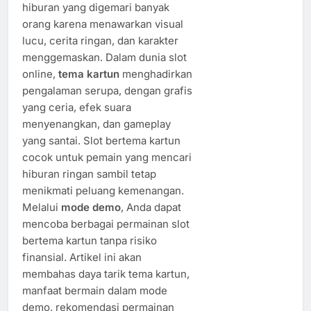
hiburan yang digemari banyak
orang karena menawarkan visual
lucu, cerita ringan, dan karakter
menggemaskan. Dalam dunia slot
online,
tema kartun
menghadirkan
pengalaman serupa, dengan grafis
yang ceria, efek suara
menyenangkan, dan gameplay
yang santai. Slot bertema kartun
cocok untuk pemain yang mencari
hiburan ringan sambil tetap
menikmati peluang kemenangan.
Melalui
mode demo
, Anda dapat
mencoba berbagai permainan slot
bertema kartun tanpa risiko
finansial. Artikel ini akan
membahas daya tarik tema kartun,
manfaat bermain dalam mode
demo, rekomendasi permainan