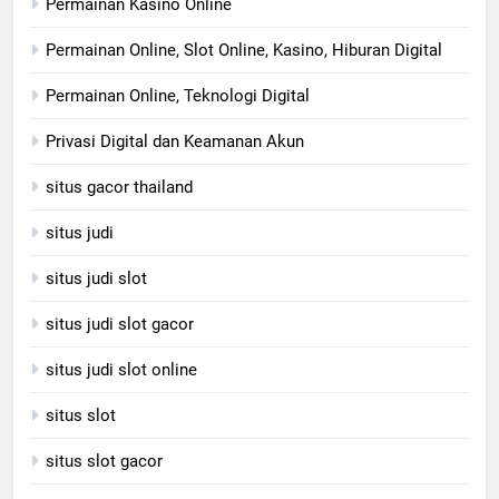
Permainan Kasino Online
Permainan Online, Slot Online, Kasino, Hiburan Digital
Permainan Online, Teknologi Digital
Privasi Digital dan Keamanan Akun
situs gacor thailand
situs judi
situs judi slot
situs judi slot gacor
situs judi slot online
situs slot
situs slot gacor