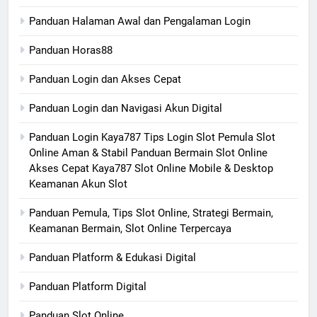
Panduan Halaman Awal dan Pengalaman Login
Panduan Horas88
Panduan Login dan Akses Cepat
Panduan Login dan Navigasi Akun Digital
Panduan Login Kaya787 Tips Login Slot Pemula Slot
Online Aman & Stabil Panduan Bermain Slot Online
Akses Cepat Kaya787 Slot Online Mobile & Desktop
Keamanan Akun Slot
Panduan Pemula, Tips Slot Online, Strategi Bermain,
Keamanan Bermain, Slot Online Terpercaya
Panduan Platform & Edukasi Digital
Panduan Platform Digital
Panduan Slot Online