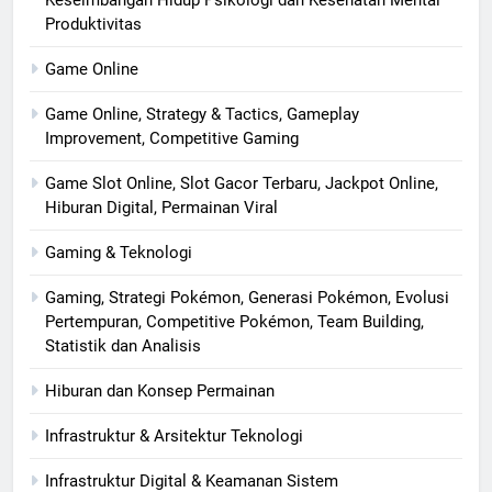
Keseimbangan Hidup Psikologi dan Kesehatan Mental
Produktivitas
Game Online
Game Online, Strategy & Tactics, Gameplay
Improvement, Competitive Gaming
Game Slot Online, Slot Gacor Terbaru, Jackpot Online,
Hiburan Digital, Permainan Viral
Gaming & Teknologi
Gaming, Strategi Pokémon, Generasi Pokémon, Evolusi
Pertempuran, Competitive Pokémon, Team Building,
Statistik dan Analisis
Hiburan dan Konsep Permainan
Infrastruktur & Arsitektur Teknologi
Infrastruktur Digital & Keamanan Sistem