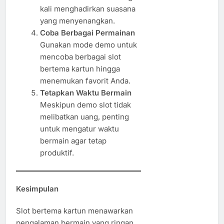
kali menghadirkan suasana
yang menyenangkan.
Coba Berbagai Permainan
Gunakan mode demo untuk
mencoba berbagai slot
bertema kartun hingga
menemukan favorit Anda.
Tetapkan Waktu Bermain
Meskipun demo slot tidak
melibatkan uang, penting
untuk mengatur waktu
bermain agar tetap
produktif.
Kesimpulan
Slot bertema kartun menawarkan
pengalaman bermain yang ringan,