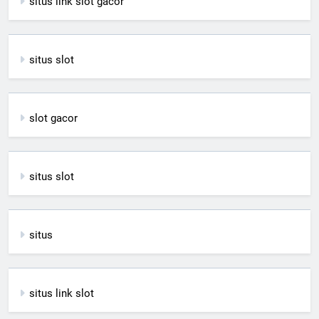
situs link slot gacor
situs slot
slot gacor
situs slot
situs
situs link slot