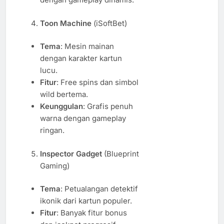
Toon Machine
(iSoftBet)
Tema
: Mesin mainan
dengan karakter kartun
lucu.
Fitur
: Free spins dan simbol
wild bertema.
Keunggulan
: Grafis penuh
warna dengan gameplay
ringan.
Inspector Gadget
(Blueprint
Gaming)
Tema
: Petualangan detektif
ikonik dari kartun populer.
Fitur
: Banyak fitur bonus