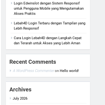
Login Edwinslot dengan Sistem Responsif
untuk Pengguna Mobile yang Mengutamakan
Akses Praktis
Lebah4D Login Terbaru dengan Tampilan yang
Lebih Responsif
Cara Login Lebah4D dengan Langkah Cepat
dan Terarah untuk Akses yang Lebih Aman
Recent Comments
A WordPress Commenter
on
Hello world!
Archives
July 2026