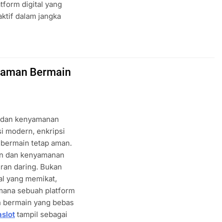
form digital yang
ktif dalam jangka
laman Bermain
n dan kenyamanan
i modern, enkripsi
 bermain tetap aman.
an dan kenyamanan
ran daring. Bukan
ual yang memikat,
mana sebuah platform
 bermain yang bebas
aslot
tampil sebagai