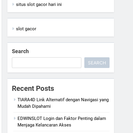
situs slot gacor hari ini
slot gacor
Search
SEARCH
Recent Posts
TIARA4D Link Alternatif dengan Navigasi yang
Mudah Dipahami
EDWINSLOT Login dan Faktor Penting dalam
Menjaga Kelancaran Akses