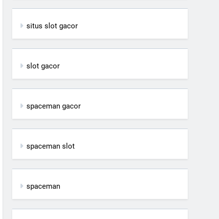
situs slot gacor
slot gacor
spaceman gacor
spaceman slot
spaceman