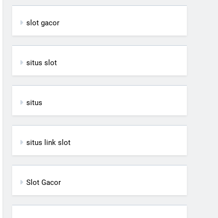
slot gacor
situs slot
situs
situs link slot
Slot
G
acor