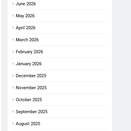
June 2026
May 2026
April 2026
March 2026
February 2026
January 2026
December 2025
November 2025
October 2025
September 2025
August 2025