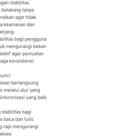
gan stabilitas
r belakang tanpa
malkan agar tidak
ra keamanan dan
anjang.
bilitas bagi pengguna
ntuk mengurangi beban
lektif agar pemuatan
aga konsistensi
kunci
apisan berlangsung
s melalui alur yang
Sinkronisasi yang baik
stabilitas bagi
s baca dan tulis
ng rapi mengurangi
 akses