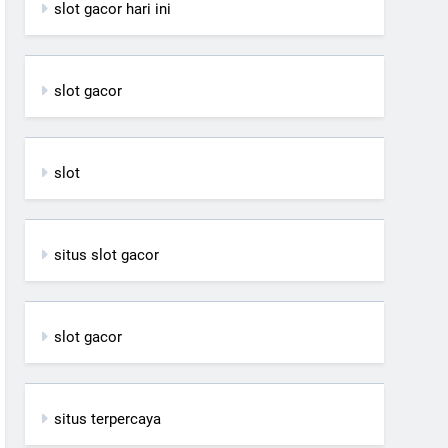
slot gacor hari ini
slot gacor
slot
situs slot gacor
slot gacor
situs terpercaya