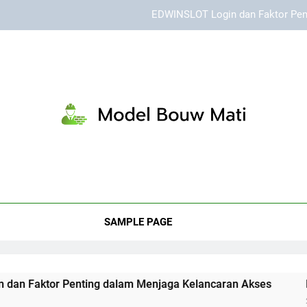
EDWINSLOT Login dan Faktor Pen
Login Edwinslot dengan Sistem Responsif untuk Pengguna Mob
Lebah4D Login Terbaru 
TIARA4D Link Alternatif
EDWINSLOT Login dan Faktor Pen
Login Edwinslot dengan Sistem Responsif untuk Pengguna Mob
el Bouw Mati
 Model Konstruksi Dan Miniatur Dari Model Bouw Mati. Hobi U
Lebah4D Login Terbaru 
SAMPLE PAGE
Penting dalam Menjaga Kelancaran Akses
Login Edwin
2 Months Ago