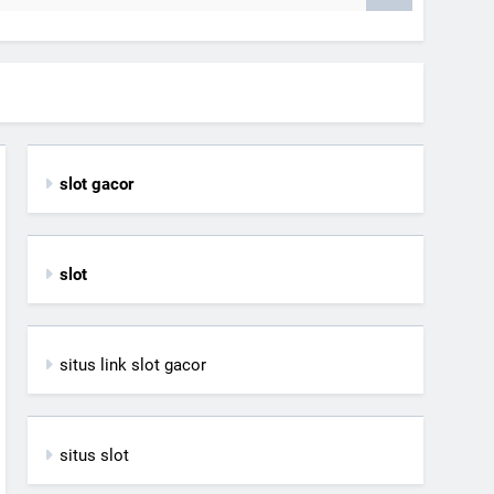
slot gacor
slot
situs link slot gacor
situs slot