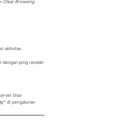
 > Clear Browsing
i aktivitas
r dengan ping rendah
erver bisa
ly”
di pengaturan