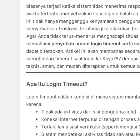
biasanya terjadi ketika sistem tidak menerima res
waktu tertentu, menyebabkan sesi login dibatalkan 
ini tidak hanya mengganggu kenyamanan pengguna, 
menyebabkan
frustrasi
, terutama jika dilakukan ber
Agar Anda tidak terus-menerus menghadapi situasi 
memahami
penyebab umum login timeout
serta
so
dapat diterapkan. Artikel ini akan membahas secar
menghindari timeout saat login ke Kaya787 dengan
teknis, aman, dan mudah diterapkan untuk semua 
Apa Itu Login Timeout?
Login timeout adalah kondisi di mana sistem memba
karena:
Tidak ada aktivitas dari sisi pengguna (idle)
Koneksi internet terputus di tengah proses a
Terlalu lama saat verifikasi (seperti mengi
Sistem mendeteksi aktivitas tidak sah atau l