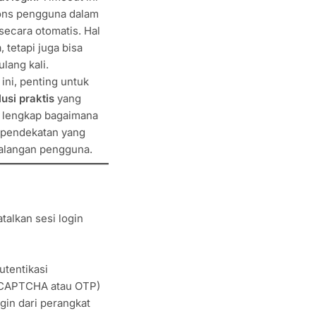
pons pengguna dalam
secara otomatis. Hal
tetapi juga bisa
ulang kali.
ini, penting untuk
lusi praktis
yang
a lengkap bagaimana
 pendekatan yang
kalangan pengguna.
talkan sesi login
utentikasi
si CAPTCHA atau OTP)
ogin dari perangkat