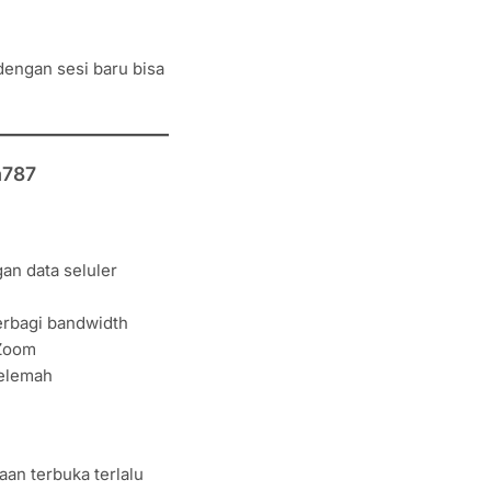
engan sesi baru bisa
a787
an data seluler
erbagi bandwidth
 Zoom
melemah
an terbuka terlalu