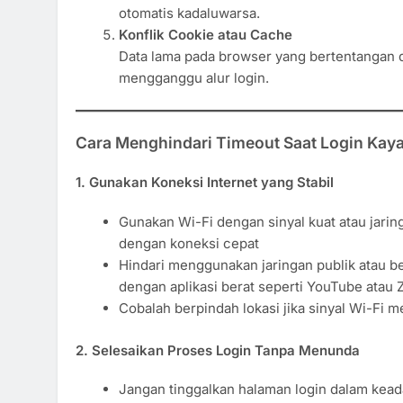
otomatis kadaluwarsa.
Konflik Cookie atau Cache
Data lama pada browser yang bertentangan d
mengganggu alur login.
Cara Menghindari Timeout Saat Login Kay
1. Gunakan Koneksi Internet yang Stabil
Gunakan Wi-Fi dengan sinyal kuat atau jaring
dengan koneksi cepat
Hindari menggunakan jaringan publik atau b
dengan aplikasi berat seperti YouTube atau
Cobalah berpindah lokasi jika sinyal Wi-Fi 
2. Selesaikan Proses Login Tanpa Menunda
Jangan tinggalkan halaman login dalam keada