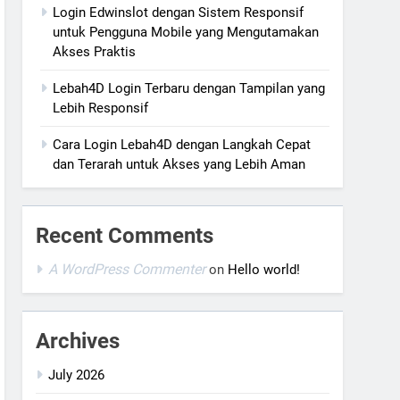
Login Edwinslot dengan Sistem Responsif
untuk Pengguna Mobile yang Mengutamakan
Akses Praktis
Lebah4D Login Terbaru dengan Tampilan yang
Lebih Responsif
Cara Login Lebah4D dengan Langkah Cepat
dan Terarah untuk Akses yang Lebih Aman
Recent Comments
A WordPress Commenter
on
Hello world!
Archives
July 2026