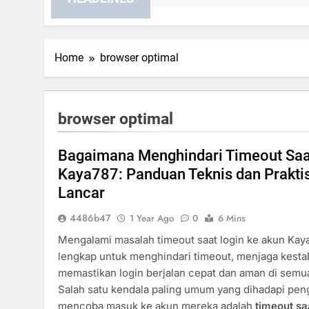
Home
browser optimal
browser optimal
Bagaimana Menghindari Timeout Saa
Kaya787: Panduan Teknis dan Prakti
Lancar
4486b47
1 Year Ago
0
6 Mins
Mengalami masalah timeout saat login ke akun Ka
lengkap untuk menghindari timeout, menjaga kestab
memastikan login berjalan cepat dan aman di semu
Salah satu kendala paling umum yang dihadapi pen
mencoba masuk ke akun mereka adalah
timeout sa