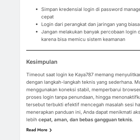
Simpan kredensial login di password manage
cepat
Login dari perangkat dan jaringan yang bias
Jangan melakukan banyak percobaan login d
karena bisa memicu sistem keamanan
Kesimpulan
Timeout saat login ke Kaya787 memang menyulitkan,
dengan langkah-langkah teknis yang sederhana. Mul
menggunakan koneksi stabil, memperbarui browser
proses login tanpa penundaan, hingga menonaktifk
tersebut terbukti efektif mencegah masalah sesi h
menerapkan panduan ini, Anda dapat menikmati ak
lebih
cepat, aman, dan bebas gangguan teknis
.
Read More