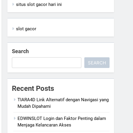
situs slot gacor hari ini
slot gacor
Search
SEARCH
Recent Posts
TIARA4D Link Alternatif dengan Navigasi yang
Mudah Dipahami
EDWINSLOT Login dan Faktor Penting dalam
Menjaga Kelancaran Akses