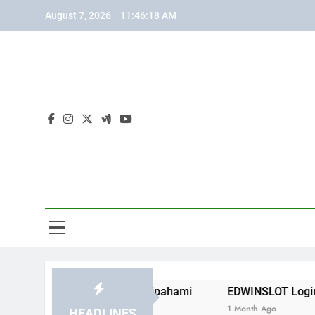
Skip
August 7, 2026
11:46:19 AM
to
content
Mod
Eksplorasi
gasi yang Mudah Dipahami
EDWINSLOT Login dan Faktor
1 Month Ago
HEADLINES