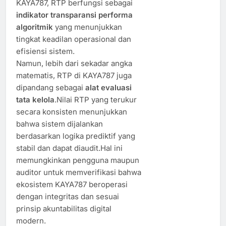
KAYA787, RTP berfungsi sebagai
indikator transparansi performa
algoritmik
yang menunjukkan
tingkat keadilan operasional dan
efisiensi sistem.
Namun, lebih dari sekadar angka
matematis, RTP di KAYA787 juga
dipandang sebagai
alat evaluasi
tata kelola
.Nilai RTP yang terukur
secara konsisten menunjukkan
bahwa sistem dijalankan
berdasarkan logika prediktif yang
stabil dan dapat diaudit.Hal ini
memungkinkan pengguna maupun
auditor untuk memverifikasi bahwa
ekosistem KAYA787 beroperasi
dengan integritas dan sesuai
prinsip akuntabilitas digital
modern.