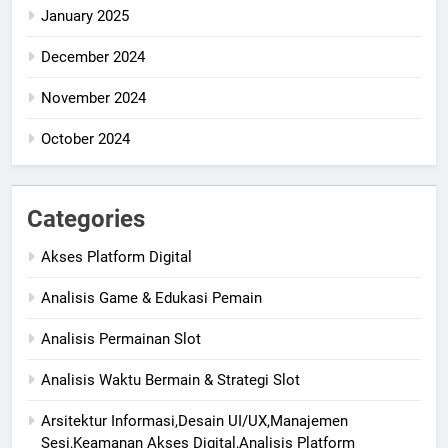
January 2025
December 2024
November 2024
October 2024
Categories
Akses Platform Digital
Analisis Game & Edukasi Pemain
Analisis Permainan Slot
Analisis Waktu Bermain & Strategi Slot
Arsitektur Informasi,Desain UI/UX,Manajemen
Sesi,Keamanan Akses Digital,Analisis Platform