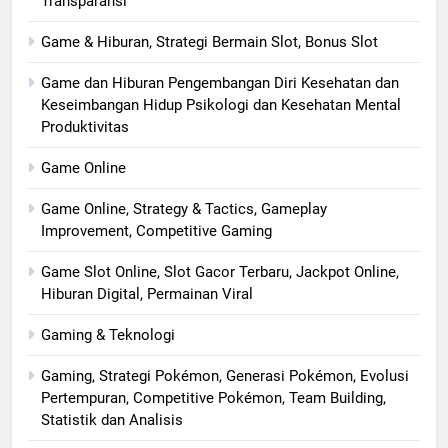
Transparansi
Game & Hiburan, Strategi Bermain Slot, Bonus Slot
Game dan Hiburan Pengembangan Diri Kesehatan dan
Keseimbangan Hidup Psikologi dan Kesehatan Mental
Produktivitas
Game Online
Game Online, Strategy & Tactics, Gameplay
Improvement, Competitive Gaming
Game Slot Online, Slot Gacor Terbaru, Jackpot Online,
Hiburan Digital, Permainan Viral
Gaming & Teknologi
Gaming, Strategi Pokémon, Generasi Pokémon, Evolusi
Pertempuran, Competitive Pokémon, Team Building,
Statistik dan Analisis