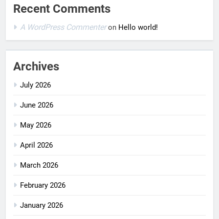
Recent Comments
A WordPress Commenter
on
Hello world!
Archives
July 2026
June 2026
May 2026
April 2026
March 2026
February 2026
January 2026