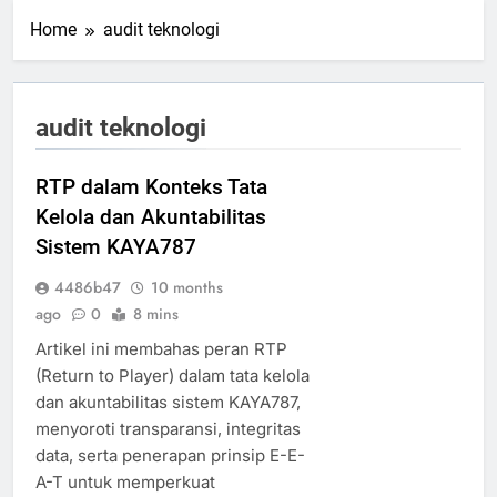
Home
audit teknologi
audit teknologi
RTP dalam Konteks Tata
Kelola dan Akuntabilitas
Sistem KAYA787
4486b47
10 months
ago
0
8 mins
Artikel ini membahas peran RTP
(Return to Player) dalam tata kelola
dan akuntabilitas sistem KAYA787,
menyoroti transparansi, integritas
data, serta penerapan prinsip E-E-
A-T untuk memperkuat