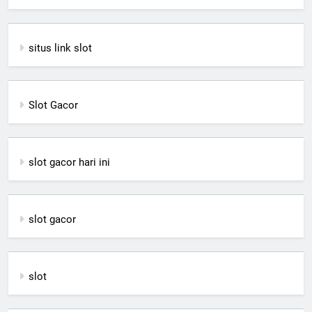
situs link slot
Slot
G
acor
slot gacor hari ini
slot gacor
slot