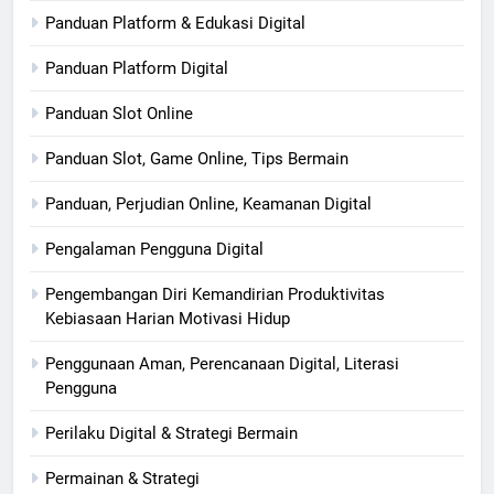
Panduan Platform & Edukasi Digital
Panduan Platform Digital
Panduan Slot Online
Panduan Slot, Game Online, Tips Bermain
Panduan, Perjudian Online, Keamanan Digital
Pengalaman Pengguna Digital
Pengembangan Diri Kemandirian Produktivitas
Kebiasaan Harian Motivasi Hidup
Penggunaan Aman, Perencanaan Digital, Literasi
Pengguna
Perilaku Digital & Strategi Bermain
Permainan & Strategi