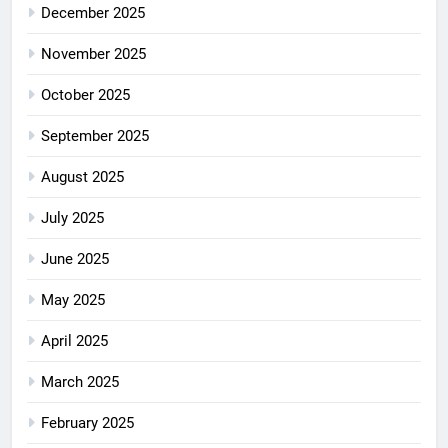
December 2025
November 2025
October 2025
September 2025
August 2025
July 2025
June 2025
May 2025
April 2025
March 2025
February 2025