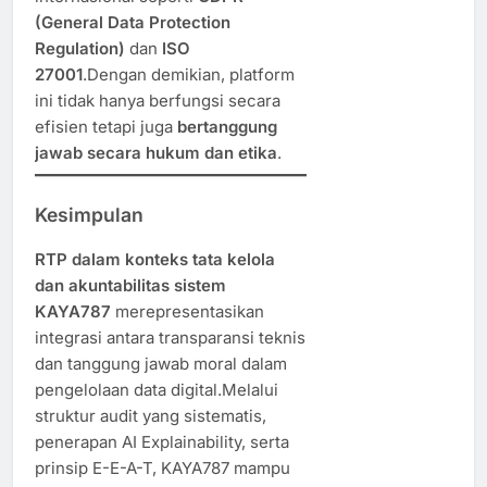
(General Data Protection
Regulation)
dan
ISO
27001
.Dengan demikian, platform
ini tidak hanya berfungsi secara
efisien tetapi juga
bertanggung
jawab secara hukum dan etika
.
Kesimpulan
RTP dalam konteks tata kelola
dan akuntabilitas sistem
KAYA787
merepresentasikan
integrasi antara transparansi teknis
dan tanggung jawab moral dalam
pengelolaan data digital.Melalui
struktur audit yang sistematis,
penerapan AI Explainability, serta
prinsip E-E-A-T, KAYA787 mampu