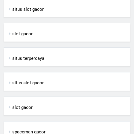
situs slot gacor
slot gacor
situs terpercaya
situs slot gacor
slot gacor
spaceman gacor