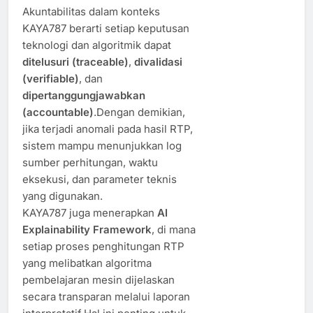
Akuntabilitas dalam konteks
KAYA787 berarti setiap keputusan
teknologi dan algoritmik dapat
ditelusuri (traceable)
,
divalidasi
(verifiable)
, dan
dipertanggungjawabkan
(accountable)
.Dengan demikian,
jika terjadi anomali pada hasil RTP,
sistem mampu menunjukkan log
sumber perhitungan, waktu
eksekusi, dan parameter teknis
yang digunakan.
KAYA787 juga menerapkan
AI
Explainability Framework
, di mana
setiap proses penghitungan RTP
yang melibatkan algoritma
pembelajaran mesin dijelaskan
secara transparan melalui laporan