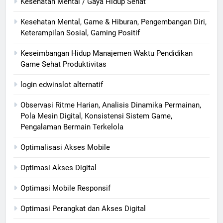
Kesehatan Mental / Gaya Hidup Sehat
Kesehatan Mental, Game & Hiburan, Pengembangan Diri,
Keterampilan Sosial, Gaming Positif
Keseimbangan Hidup Manajemen Waktu Pendidikan
Game Sehat Produktivitas
login edwinslot alternatif
Observasi Ritme Harian, Analisis Dinamika Permainan,
Pola Mesin Digital, Konsistensi Sistem Game,
Pengalaman Bermain Terkelola
Optimalisasi Akses Mobile
Optimasi Akses Digital
Optimasi Mobile Responsif
Optimasi Perangkat dan Akses Digital