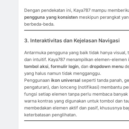
Dengan pendekatan ini, Kaya787 mampu memberi
pengguna yang konsisten
meskipun perangkat yan
berbeda-beda.
3. Interaktivitas dan Kejelasan Navigasi
Antarmuka pengguna yang baik tidak hanya visual, te
dan intuitif. Kaya787 menampilkan elemen-elemen in
tombol aksi
,
formulir login
, dan
dropdown menu
de
yang halus namun tidak mengganggu.
Penggunaan
ikon universal
seperti tanda panah, ge
pengaturan), dan lonceng (notifikasi) membantu
fungsi setiap elemen tanpa perlu membaca banyak te
warna kontras yang digunakan untuk tombol dan t
membedakan elemen aktif dan pasif, khususnya b
keterbatasan penglihatan.