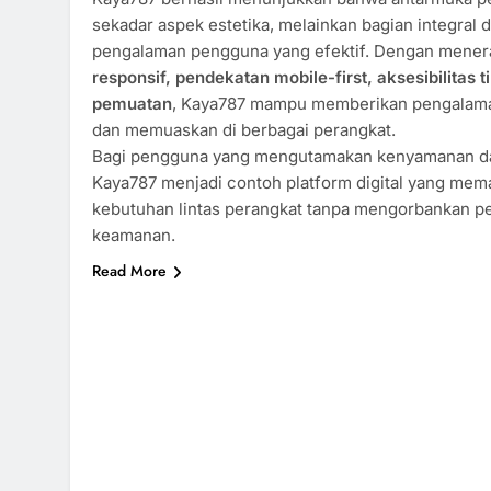
sekadar aspek estetika, melainkan bagian integral da
pengalaman pengguna yang efektif. Dengan mene
responsif, pendekatan mobile-first, aksesibilitas ti
pemuatan
, Kaya787 mampu memberikan pengalama
dan memuaskan di berbagai perangkat.
Bagi pengguna yang mengutamakan kenyamanan dan
Kaya787 menjadi contoh platform digital yang m
kebutuhan lintas perangkat tanpa mengorbankan p
keamanan.
Read More