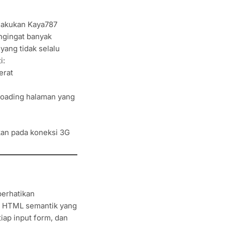
ilakukan Kaya787
engingat banyak
yang tidak selalu
i:
erat
oading halaman yang
hkan pada koneksi 3G
perhatikan
tur HTML semantik yang
iap input form, dan