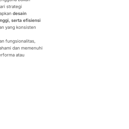
ri strategi
rapkan
desain
nggi, serta efisiensi
n yang konsisten
 fungsionalitas,
emahami dan memenuhi
erforma atau