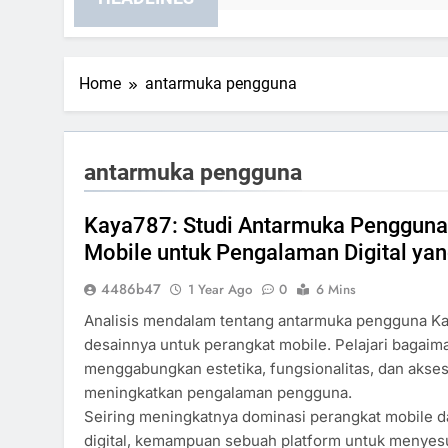
Home
antarmuka pengguna
antarmuka pengguna
Kaya787: Studi Antarmuka Pengguna
Mobile untuk Pengalaman Digital yan
4486b47
1 Year Ago
0
6 Mins
Analisis mendalam tentang antarmuka pengguna Ka
desainnya untuk perangkat mobile. Pelajari bagai
menggabungkan estetika, fungsionalitas, dan aksesi
meningkatkan pengalaman pengguna.
Seiring meningkatnya dominasi perangkat mobile 
digital, kemampuan sebuah platform untuk menyes