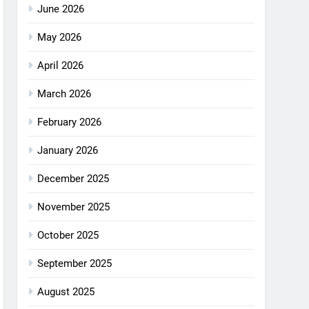
June 2026
May 2026
April 2026
March 2026
February 2026
January 2026
December 2025
November 2025
October 2025
September 2025
August 2025