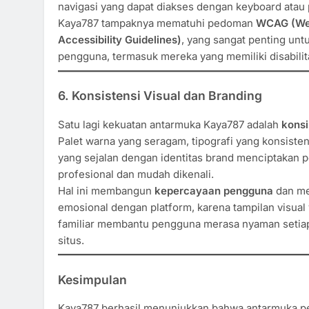
navigasi yang dapat diakses dengan keyboard atau 
Kaya787 tampaknya mematuhi pedoman
WCAG (We
Accessibility Guidelines)
, yang sangat penting un
pengguna, termasuk mereka yang memiliki disabilit
6. Konsistensi Visual dan Branding
Satu lagi kekuatan antarmuka Kaya787 adalah
konsi
Palet warna yang seragam, tipografi yang konsisten
yang sejalan dengan identitas brand menciptakan
profesional dan mudah dikenali.
Hal ini membangun
kepercayaan pengguna
dan me
emosional dengan platform, karena tampilan visual 
familiar membantu pengguna merasa nyaman setia
situs.
Kesimpulan
Kaya787 berhasil menunjukkan bahwa antarmuka 