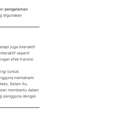
kan
pengalaman
g digunakan
tapi juga interaktif
teraktif seperti
ngan efek transisi
rigi (untuk
 pengguna memahami
ks. Selain itu,
autan membantu dalam
agi pengguna dengan