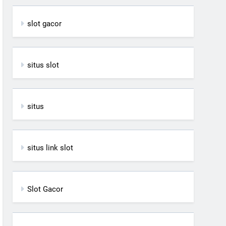
slot gacor
situs slot
situs
situs link slot
Slot
G
acor