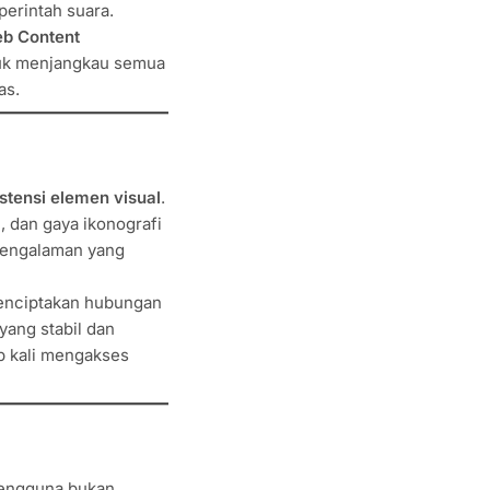
perintah suara.
b Content
tuk menjangkau semua
as.
stensi elemen visual
.
, dan gaya ikonografi
 pengalaman yang
nciptakan hubungan
yang stabil dan
p kali mengakses
pengguna bukan