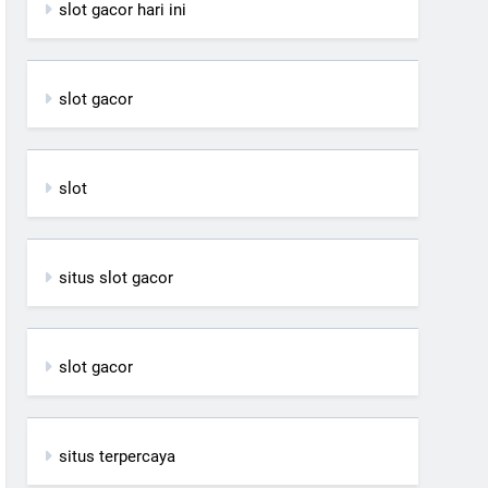
slot gacor hari ini
slot gacor
slot
situs slot gacor
slot gacor
situs terpercaya