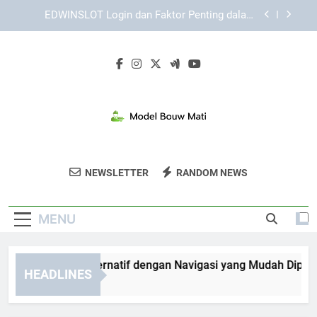
Skip
Login Edwinslot dengan Sistem Responsif untuk
to
Pengguna Mobile yang Mengutamakan Akses
Praktis
content
Lebah4D Login Terbaru dengan Tampilan yang
Lebih Responsif
TIARA4D Link Alternatif dengan Navigasi yang
Mudah Dipahami
EDWINSLOT Login dan Faktor Penting dalam
Menjaga Kelancaran Akses
Login Edwinslot dengan Sistem Responsif untuk
Pengguna Mobile yang Mengutamakan Akses
Model Bouw
Praktis
Eksplorasi Model Konstruksi Dan Miniatur
Lebah4D Login Terbaru dengan Tampilan yang
NEWSLETTER
RANDOM NEWS
Mati
Lebih Responsif
Dari Model Bouw Mati. Hobi Untuk Semua
Usia.
MENU
ARA4D Link Alternatif dengan Navigasi yang Mudah Dipahami
HEADLINES
Weeks Ago