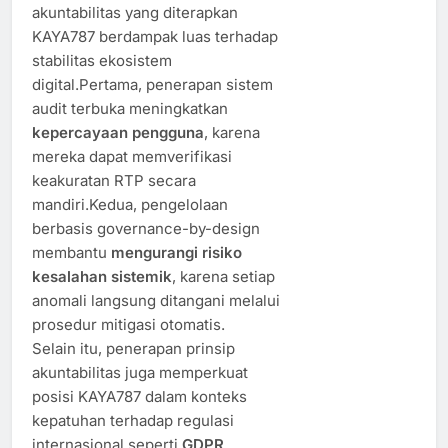
akuntabilitas yang diterapkan
KAYA787 berdampak luas terhadap
stabilitas ekosistem
digital.Pertama, penerapan sistem
audit terbuka meningkatkan
kepercayaan pengguna
, karena
mereka dapat memverifikasi
keakuratan RTP secara
mandiri.Kedua, pengelolaan
berbasis governance-by-design
membantu
mengurangi risiko
kesalahan sistemik
, karena setiap
anomali langsung ditangani melalui
prosedur mitigasi otomatis.
Selain itu, penerapan prinsip
akuntabilitas juga memperkuat
posisi KAYA787 dalam konteks
kepatuhan terhadap regulasi
internasional seperti
GDPR