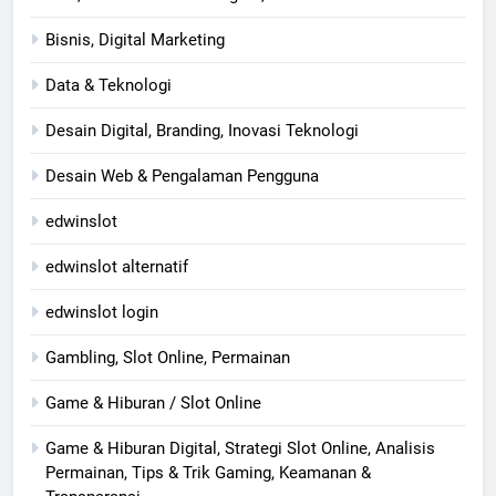
Bisnis, Digital Marketing
Data & Teknologi
Desain Digital, Branding, Inovasi Teknologi
Desain Web & Pengalaman Pengguna
edwinslot
edwinslot alternatif
edwinslot login
Gambling, Slot Online, Permainan
Game & Hiburan / Slot Online
Game & Hiburan Digital, Strategi Slot Online, Analisis
Permainan, Tips & Trik Gaming, Keamanan &