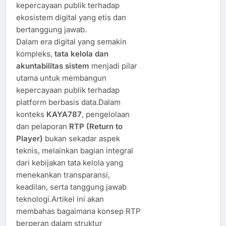
kepercayaan publik terhadap
ekosistem digital yang etis dan
bertanggung jawab.
Dalam era digital yang semakin
kompleks,
tata kelola dan
akuntabilitas sistem
menjadi pilar
utama untuk membangun
kepercayaan publik terhadap
platform berbasis data.Dalam
konteks
KAYA787
, pengelolaan
dan pelaporan
RTP (Return to
Player)
bukan sekadar aspek
teknis, melainkan bagian integral
dari kebijakan tata kelola yang
menekankan transparansi,
keadilan, serta tanggung jawab
teknologi.Artikel ini akan
membahas bagaimana konsep RTP
berperan dalam struktur