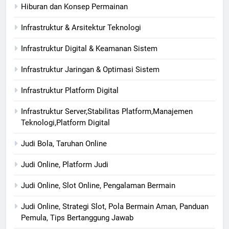
Hiburan dan Konsep Permainan
Infrastruktur & Arsitektur Teknologi
Infrastruktur Digital & Keamanan Sistem
Infrastruktur Jaringan & Optimasi Sistem
Infrastruktur Platform Digital
Infrastruktur Server,Stabilitas Platform,Manajemen
Teknologi,Platform Digital
Judi Bola, Taruhan Online
Judi Online, Platform Judi
Judi Online, Slot Online, Pengalaman Bermain
Judi Online, Strategi Slot, Pola Bermain Aman, Panduan
Pemula, Tips Bertanggung Jawab