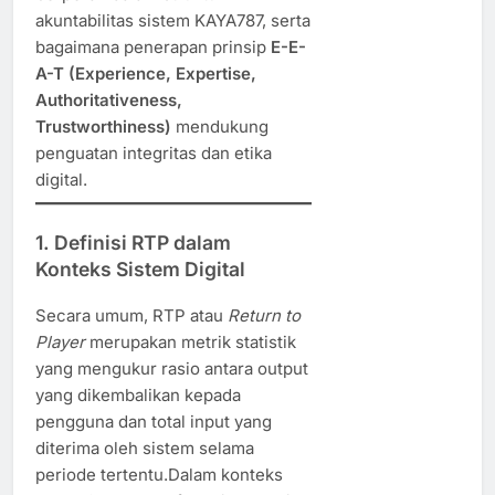
akuntabilitas sistem KAYA787, serta
bagaimana penerapan prinsip
E-E-
A-T (Experience, Expertise,
Authoritativeness,
Trustworthiness)
mendukung
penguatan integritas dan etika
digital.
1. Definisi RTP dalam
Konteks Sistem Digital
Secara umum, RTP atau
Return to
Player
merupakan metrik statistik
yang mengukur rasio antara output
yang dikembalikan kepada
pengguna dan total input yang
diterima oleh sistem selama
periode tertentu.Dalam konteks