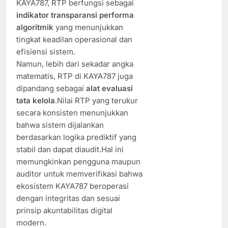
KAYA787, RTP berfungsi sebagai
indikator transparansi performa
algoritmik
yang menunjukkan
tingkat keadilan operasional dan
efisiensi sistem.
Namun, lebih dari sekadar angka
matematis, RTP di KAYA787 juga
dipandang sebagai
alat evaluasi
tata kelola
.Nilai RTP yang terukur
secara konsisten menunjukkan
bahwa sistem dijalankan
berdasarkan logika prediktif yang
stabil dan dapat diaudit.Hal ini
memungkinkan pengguna maupun
auditor untuk memverifikasi bahwa
ekosistem KAYA787 beroperasi
dengan integritas dan sesuai
prinsip akuntabilitas digital
modern.