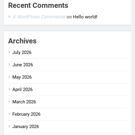
Recent Comments
A WordPress Commenter
on
Hello world!
Archives
July 2026
June 2026
May 2026
April 2026
March 2026
February 2026
January 2026