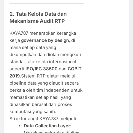
2. Tata Kelola Data dan
Mekanisme Audit RTP
KAYA787 menerapkan kerangka
kerja
governance by design
, di
mana setiap data yang
dikumpulkan dan diolah mengikuti
standar tata kelola internasional
seperti
ISO/IEC 38500
dan
COBIT
2019
.Sistem RTP diatur melalui
pipeline data yang diaudit secara
berkala oleh tim independen untuk
memastikan setiap hasil yang
dihasilkan berasal dari proses
komputasi yang sahih.
Struktur audit KAYA787 meliputi:
Data Collection Layer:
Merekam seluruh aktivitas