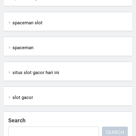
spaceman slot
spaceman
situs slot gacor hari ini
slot gacor
Search
SEARCH