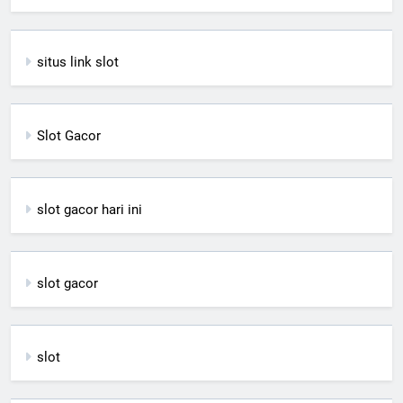
situs link slot
Slot
G
acor
slot gacor hari ini
slot gacor
slot