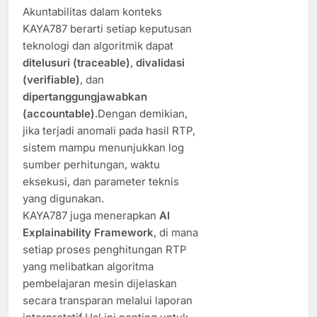
Akuntabilitas dalam konteks
KAYA787 berarti setiap keputusan
teknologi dan algoritmik dapat
ditelusuri (traceable)
,
divalidasi
(verifiable)
, dan
dipertanggungjawabkan
(accountable)
.Dengan demikian,
jika terjadi anomali pada hasil RTP,
sistem mampu menunjukkan log
sumber perhitungan, waktu
eksekusi, dan parameter teknis
yang digunakan.
KAYA787 juga menerapkan
AI
Explainability Framework
, di mana
setiap proses penghitungan RTP
yang melibatkan algoritma
pembelajaran mesin dijelaskan
secara transparan melalui laporan