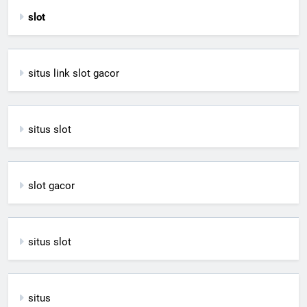
slot
situs link slot gacor
situs slot
slot gacor
situs slot
situs