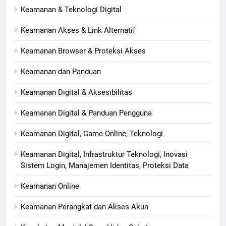
Keamanan & Teknologi Digital
Keamanan Akses & Link Alternatif
Keamanan Browser & Proteksi Akses
Keamanan dan Panduan
Keamanan Digital & Aksesibilitas
Keamanan Digital & Panduan Pengguna
Keamanan Digital, Game Online, Teknologi
Keamanan Digital, Infrastruktur Teknologi, Inovasi
Sistem Login, Manajemen Identitas, Proteksi Data
Keamanan Online
Keamanan Perangkat dan Akses Akun