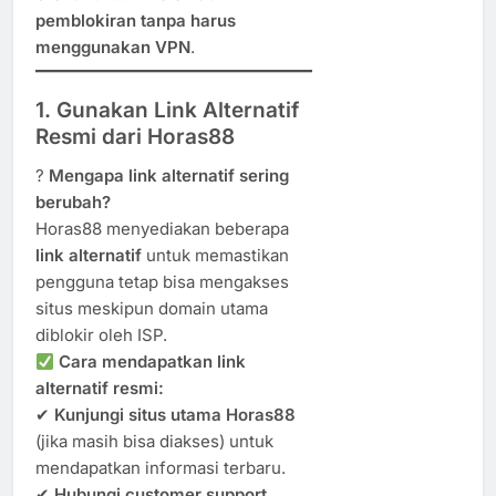
pemblokiran tanpa harus
menggunakan VPN
.
1. Gunakan Link Alternatif
Resmi dari Horas88
?
Mengapa link alternatif sering
berubah?
Horas88 menyediakan beberapa
link alternatif
untuk memastikan
pengguna tetap bisa mengakses
situs meskipun domain utama
diblokir oleh ISP.
Cara mendapatkan link
alternatif resmi:
✔
Kunjungi situs utama Horas88
(jika masih bisa diakses) untuk
mendapatkan informasi terbaru.
✔
Hubungi customer support