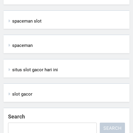
spaceman slot
spaceman
situs slot gacor hari ini
slot gacor
Search
SEARCH