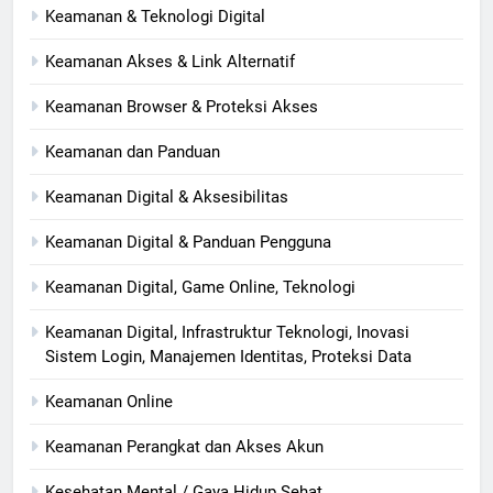
Keamanan & Teknologi Digital
Keamanan Akses & Link Alternatif
Keamanan Browser & Proteksi Akses
Keamanan dan Panduan
Keamanan Digital & Aksesibilitas
Keamanan Digital & Panduan Pengguna
Keamanan Digital, Game Online, Teknologi
Keamanan Digital, Infrastruktur Teknologi, Inovasi
Sistem Login, Manajemen Identitas, Proteksi Data
Keamanan Online
Keamanan Perangkat dan Akses Akun
Kesehatan Mental / Gaya Hidup Sehat