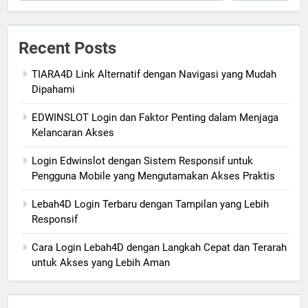
Recent Posts
TIARA4D Link Alternatif dengan Navigasi yang Mudah
Dipahami
EDWINSLOT Login dan Faktor Penting dalam Menjaga
Kelancaran Akses
Login Edwinslot dengan Sistem Responsif untuk
Pengguna Mobile yang Mengutamakan Akses Praktis
Lebah4D Login Terbaru dengan Tampilan yang Lebih
Responsif
Cara Login Lebah4D dengan Langkah Cepat dan Terarah
untuk Akses yang Lebih Aman