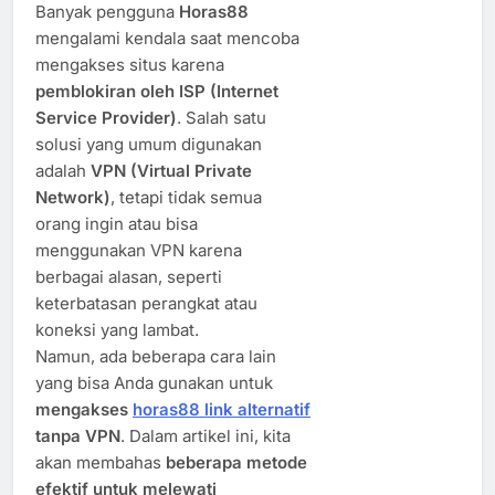
Banyak pengguna
Horas88
mengalami kendala saat mencoba
mengakses situs karena
pemblokiran oleh ISP (Internet
Service Provider)
. Salah satu
solusi yang umum digunakan
adalah
VPN (Virtual Private
Network)
, tetapi tidak semua
orang ingin atau bisa
menggunakan VPN karena
berbagai alasan, seperti
keterbatasan perangkat atau
koneksi yang lambat.
Namun, ada beberapa cara lain
yang bisa Anda gunakan untuk
mengakses
horas88 link alternatif
tanpa VPN
. Dalam artikel ini, kita
akan membahas
beberapa metode
efektif untuk melewati