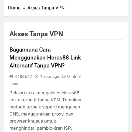
Home
Akses Tanpa VPN
Akses Tanpa VPN
Bagaimana Cara
Menggunakan Horas88 Link
Alternatif Tanpa VPN?
4486b47
1 year ago
0
8
mins
Pelajari cara mengakses Horas88
link alternatif tanpa VPN. Temukan
metode terbaik seperti mengubah
DNS, menggunakan proxy, dan
browser khusus untuk
menghindari pemblokiran ISP.