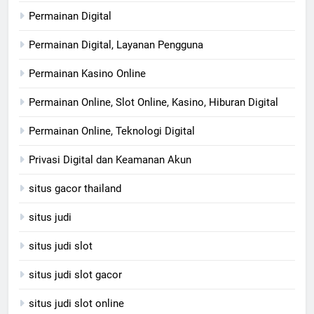
Permainan Digital
Permainan Digital, Layanan Pengguna
Permainan Kasino Online
Permainan Online, Slot Online, Kasino, Hiburan Digital
Permainan Online, Teknologi Digital
Privasi Digital dan Keamanan Akun
situs gacor thailand
situs judi
situs judi slot
situs judi slot gacor
situs judi slot online