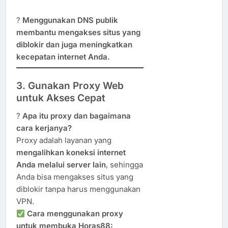
?
Menggunakan DNS publik
membantu mengakses situs yang
diblokir dan juga meningkatkan
kecepatan internet Anda.
3. Gunakan Proxy Web
untuk Akses Cepat
?
Apa itu proxy dan bagaimana
cara kerjanya?
Proxy adalah layanan yang
mengalihkan koneksi internet
Anda melalui server lain
, sehingga
Anda bisa mengakses situs yang
diblokir tanpa harus menggunakan
VPN.
Cara menggunakan proxy
untuk membuka Horas88: