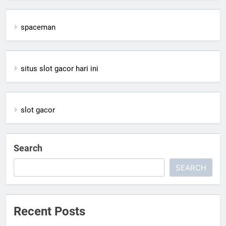
spaceman
situs slot gacor hari ini
slot gacor
Search
SEARCH
Recent Posts