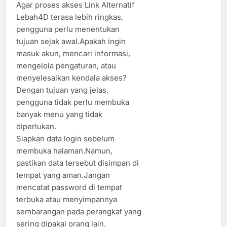
Agar proses akses Link Alternatif
Lebah4D terasa lebih ringkas,
pengguna perlu menentukan
tujuan sejak awal.Apakah ingin
masuk akun, mencari informasi,
mengelola pengaturan, atau
menyelesaikan kendala akses?
Dengan tujuan yang jelas,
pengguna tidak perlu membuka
banyak menu yang tidak
diperlukan.
Siapkan data login sebelum
membuka halaman.Namun,
pastikan data tersebut disimpan di
tempat yang aman.Jangan
mencatat password di tempat
terbuka atau menyimpannya
sembarangan pada perangkat yang
sering dipakai orang lain.