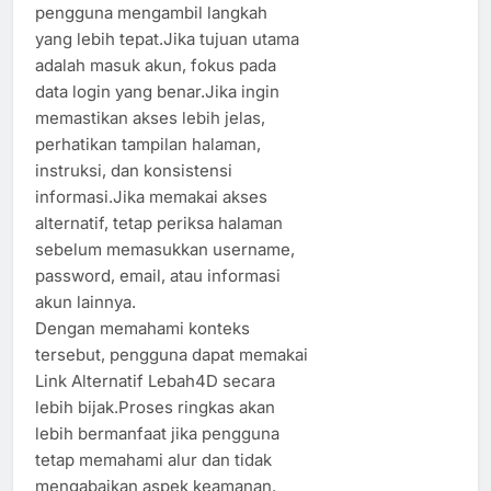
pengguna mengambil langkah
yang lebih tepat.Jika tujuan utama
adalah masuk akun, fokus pada
data login yang benar.Jika ingin
memastikan akses lebih jelas,
perhatikan tampilan halaman,
instruksi, dan konsistensi
informasi.Jika memakai akses
alternatif, tetap periksa halaman
sebelum memasukkan username,
password, email, atau informasi
akun lainnya.
Dengan memahami konteks
tersebut, pengguna dapat memakai
Link Alternatif Lebah4D secara
lebih bijak.Proses ringkas akan
lebih bermanfaat jika pengguna
tetap memahami alur dan tidak
mengabaikan aspek keamanan.