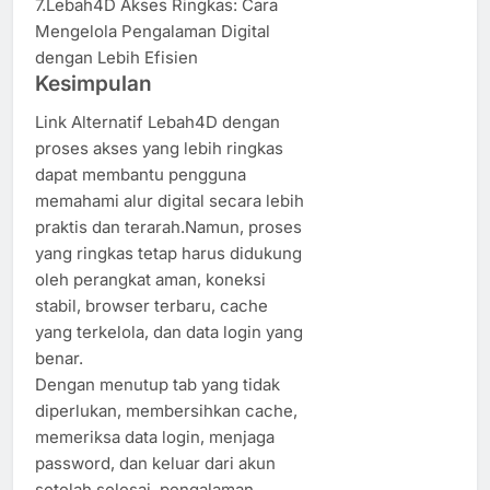
7.Lebah4D Akses Ringkas: Cara
Mengelola Pengalaman Digital
dengan Lebih Efisien
Kesimpulan
Link Alternatif Lebah4D dengan
proses akses yang lebih ringkas
dapat membantu pengguna
memahami alur digital secara lebih
praktis dan terarah.Namun, proses
yang ringkas tetap harus didukung
oleh perangkat aman, koneksi
stabil, browser terbaru, cache
yang terkelola, dan data login yang
benar.
Dengan menutup tab yang tidak
diperlukan, membersihkan cache,
memeriksa data login, menjaga
password, dan keluar dari akun
setelah selesai, pengalaman