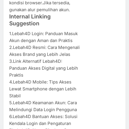
kondisi browser.Jika tersedia,
gunakan alur pemulihan akun.
Internal Linking
Suggestion
1.Lebah4D Login: Panduan Masuk
Akun dengan Aman dan Praktis
2.Lebah4D Resmi: Cara Mengenali
Akses Brand yang Lebih Jelas
3.Link Alternatif Lebah4D:
Panduan Akses Digital yang Lebih
Praktis
4.Lebah4D Mobile: Tips Akses
Lewat Smartphone dengan Lebih
Stabil
5.Lebah4D Keamanan Akun: Cara
Melindungi Data Login Pengguna
6.Lebah4D Bantuan Akses: Solusi
Kendala Login dan Pengaturan