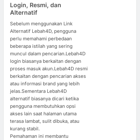
Login, Resmi, dan
Alternatif
Sebelum menggunakan Link
Alternatif Lebah4D, pengguna
perlu memahami perbedaan
beberapa istilah yang sering
muncul dalam pencarian.Lebah4D
login biasanya berkaitan dengan
proses masuk akun.Lebah4D resmi
berkaitan dengan pencarian akses
atau informasi brand yang lebih
jelas.Sementara Lebah4D
alternatif biasanya dicari ketika
pengguna membutuhkan opsi
akses lain saat halaman utama
terasa lambat, sulit dibuka, atau
kurang stabil.
Pemahaman ini membantu