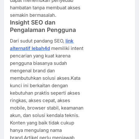
dapat menemukan penyebab
hambatan tanpa membuat akses
semakin bermasalah.
Insight SEO dan
Pengalaman Pengguna
Dari sudut pandang SEO,
link
alternatif lebah4d
memiliki intent
pencarian yang kuat karena
pengguna biasanya sudah
mengenal brand dan
membutuhkan solusi akses.Kata
kunci ini berkaitan dengan
kebutuhan praktis seperti akses
ringkas, akses cepat, akses
mobile, browser stabil, keamanan
akun, dan solusi kendala teknis.
Konten yang baik tidak cukup
hanya mengulang nama
brand.Artikel perlu menjawab