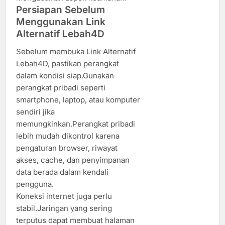
Persiapan Sebelum
Menggunakan Link
Alternatif Lebah4D
Sebelum membuka Link Alternatif
Lebah4D, pastikan perangkat
dalam kondisi siap.Gunakan
perangkat pribadi seperti
smartphone, laptop, atau komputer
sendiri jika
memungkinkan.Perangkat pribadi
lebih mudah dikontrol karena
pengaturan browser, riwayat
akses, cache, dan penyimpanan
data berada dalam kendali
pengguna.
Koneksi internet juga perlu
stabil.Jaringan yang sering
terputus dapat membuat halaman