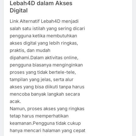
Lebah4D dalam Akses
Digital
Link Alternatif Lebah4D menjadi
salah satu istilah yang sering dicari
pengguna ketika membutuhkan
akses digital yang lebih ringkas,
praktis, dan mudah
dipahami.Dalam aktivitas online,
pengguna biasanya menginginkan
proses yang tidak bertele-tele,
tampilan yang jelas, serta alur
akses yang bisa diikuti tanpa harus
mencoba banyak langkah secara
acak.
Namun, proses akses yang ringkas
tetap harus memperhatikan
keamanan.Pengguna tidak cukup
hanya mencari halaman yang cepat