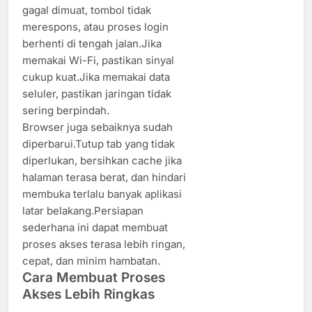
gagal dimuat, tombol tidak
merespons, atau proses login
berhenti di tengah jalan.Jika
memakai Wi-Fi, pastikan sinyal
cukup kuat.Jika memakai data
seluler, pastikan jaringan tidak
sering berpindah.
Browser juga sebaiknya sudah
diperbarui.Tutup tab yang tidak
diperlukan, bersihkan cache jika
halaman terasa berat, dan hindari
membuka terlalu banyak aplikasi
latar belakang.Persiapan
sederhana ini dapat membuat
proses akses terasa lebih ringan,
cepat, dan minim hambatan.
Cara Membuat Proses
Akses Lebih Ringkas