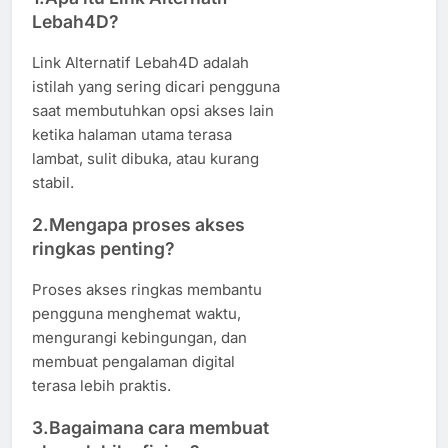
Lebah4D?
Link Alternatif Lebah4D adalah
istilah yang sering dicari pengguna
saat membutuhkan opsi akses lain
ketika halaman utama terasa
lambat, sulit dibuka, atau kurang
stabil.
2.Mengapa proses akses
ringkas penting?
Proses akses ringkas membantu
pengguna menghemat waktu,
mengurangi kebingungan, dan
membuat pengalaman digital
terasa lebih praktis.
3.Bagaimana cara membuat