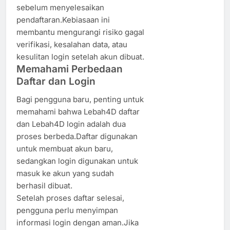
sebelum menyelesaikan
pendaftaran.Kebiasaan ini
membantu mengurangi risiko gagal
verifikasi, kesalahan data, atau
kesulitan login setelah akun dibuat.
Memahami Perbedaan
Daftar dan Login
Bagi pengguna baru, penting untuk
memahami bahwa Lebah4D daftar
dan Lebah4D login adalah dua
proses berbeda.Daftar digunakan
untuk membuat akun baru,
sedangkan login digunakan untuk
masuk ke akun yang sudah
berhasil dibuat.
Setelah proses daftar selesai,
pengguna perlu menyimpan
informasi login dengan aman.Jika