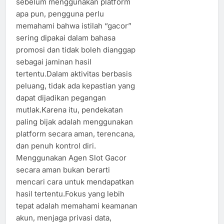
sebelum menggunakan platform
apa pun, pengguna perlu
memahami bahwa istilah “gacor”
sering dipakai dalam bahasa
promosi dan tidak boleh dianggap
sebagai jaminan hasil
tertentu.Dalam aktivitas berbasis
peluang, tidak ada kepastian yang
dapat dijadikan pegangan
mutlak.Karena itu, pendekatan
paling bijak adalah menggunakan
platform secara aman, terencana,
dan penuh kontrol diri.
Menggunakan Agen Slot Gacor
secara aman bukan berarti
mencari cara untuk mendapatkan
hasil tertentu.Fokus yang lebih
tepat adalah memahami keamanan
akun, menjaga privasi data,