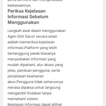
kebiasaannya.
Periksa Kejelasan
Informasi Sebelum
Menggunakan
Langkah awal dalam menggunakan
Agen Slot Gacor secara aman
adalah memeriksa kejelasan
informasi.Platform yang lebih
bertanggung jawab biasanya
menyediakan informasi yang
mudah dipahami, alur akses yang
jelas, panduan pengguna, serta
penjelasan keamanan
akun.Pengguna tidak seharusnya
merasa dipaksa untuk langsung
mengambil tindakan tanpa
memahami sistem.
Kejelasan informasi dapat dilihat