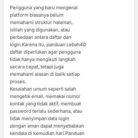
Pengguna yang baru mengenal
platform biasanya belum
memahami struktur halaman,
istilah yang digunakan, atau
perbedaan antara daftar dan
login.Karena itu, panduan Lebah4D
daftar diperlukan agar pengguna
tidak hanya mengikuti langkah
secara cepat, tetapi juga
memahami alasan di balik setiap
proses.
Kesalahan umum seperti salah
mengetik email, memakai nomor
kontak yang tidak aktif, membuat
password terlalu sederhana, atau
tidak menyimpan data login
dengan aman dapat menyebabkan
kendala di kemudian hari.Panduan