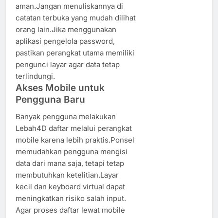
aman.Jangan menuliskannya di
catatan terbuka yang mudah dilihat
orang lain.Jika menggunakan
aplikasi pengelola password,
pastikan perangkat utama memiliki
pengunci layar agar data tetap
terlindungi.
Akses Mobile untuk
Pengguna Baru
Banyak pengguna melakukan
Lebah4D daftar melalui perangkat
mobile karena lebih praktis.Ponsel
memudahkan pengguna mengisi
data dari mana saja, tetapi tetap
membutuhkan ketelitian.Layar
kecil dan keyboard virtual dapat
meningkatkan risiko salah input.
Agar proses daftar lewat mobile