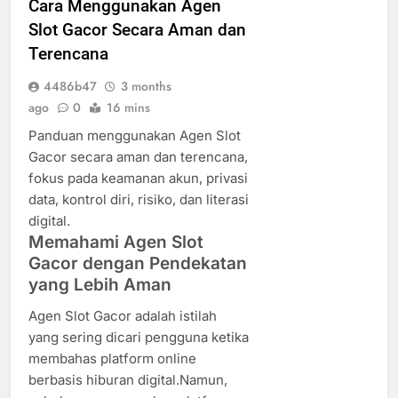
Cara Menggunakan Agen
Slot Gacor Secara Aman dan
Terencana
4486b47
3 months
ago
0
16 mins
Panduan menggunakan Agen Slot
Gacor secara aman dan terencana,
fokus pada keamanan akun, privasi
data, kontrol diri, risiko, dan literasi
digital.
Memahami Agen Slot
Gacor dengan Pendekatan
yang Lebih Aman
Agen Slot Gacor adalah istilah
yang sering dicari pengguna ketika
membahas platform online
berbasis hiburan digital.Namun,