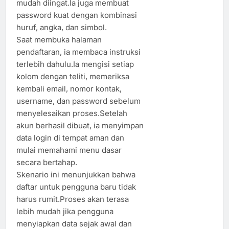
mudah diingat.Ia juga membuat
password kuat dengan kombinasi
huruf, angka, dan simbol.
Saat membuka halaman
pendaftaran, ia membaca instruksi
terlebih dahulu.Ia mengisi setiap
kolom dengan teliti, memeriksa
kembali email, nomor kontak,
username, dan password sebelum
menyelesaikan proses.Setelah
akun berhasil dibuat, ia menyimpan
data login di tempat aman dan
mulai memahami menu dasar
secara bertahap.
Skenario ini menunjukkan bahwa
daftar untuk pengguna baru tidak
harus rumit.Proses akan terasa
lebih mudah jika pengguna
menyiapkan data sejak awal dan