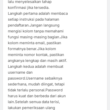
lalu menyelesaikan tahap
konfirmasi jika tersedia.
Langkah pertama adalah membaca
setiap instruksi pada halaman
pendaftaran.Jangan langsung
mengisi kolom tanpa memahami
fungsi masing-masing bagian.Jika
kolom meminta email, pastikan
formatnya benar.Jika kolom
meminta nomor kontak, pastikan
angkanya lengkap dan masih aktif.
Langkah kedua adalah membuat
username dan
password.Username sebaiknya
sederhana, mudah diingat, tetapi
tidak terlalu personal.Password
harus kuat dan berbeda dari akun
lain.Setelah semua data terisi,
lakukan pemeriksaan ulang