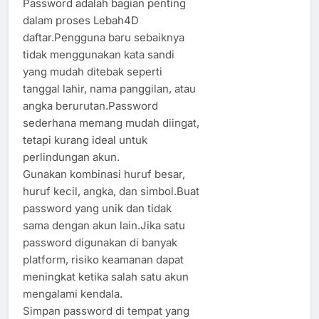
Password adalah bagian penting
dalam proses Lebah4D
daftar.Pengguna baru sebaiknya
tidak menggunakan kata sandi
yang mudah ditebak seperti
tanggal lahir, nama panggilan, atau
angka berurutan.Password
sederhana memang mudah diingat,
tetapi kurang ideal untuk
perlindungan akun.
Gunakan kombinasi huruf besar,
huruf kecil, angka, dan simbol.Buat
password yang unik dan tidak
sama dengan akun lain.Jika satu
password digunakan di banyak
platform, risiko keamanan dapat
meningkat ketika salah satu akun
mengalami kendala.
Simpan password di tempat yang