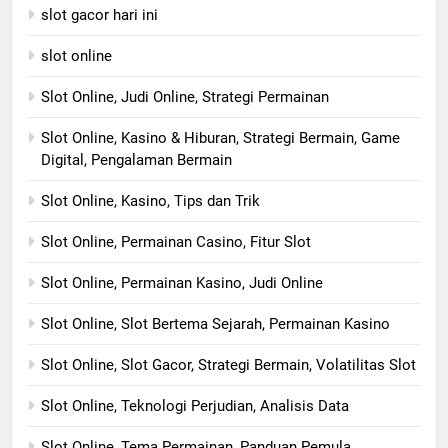
slot gacor hari ini
slot online
Slot Online, Judi Online, Strategi Permainan
Slot Online, Kasino & Hiburan, Strategi Bermain, Game
Digital, Pengalaman Bermain
Slot Online, Kasino, Tips dan Trik
Slot Online, Permainan Casino, Fitur Slot
Slot Online, Permainan Kasino, Judi Online
Slot Online, Slot Bertema Sejarah, Permainan Kasino
Slot Online, Slot Gacor, Strategi Bermain, Volatilitas Slot
Slot Online, Teknologi Perjudian, Analisis Data
Slot Online, Tema Permainan, Panduan Pemula