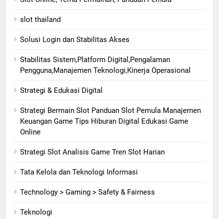
slot thailand
Solusi Login dan Stabilitas Akses
Stabilitas Sistem,Platform Digital,Pengalaman
Pengguna,Manajemen Teknologi,Kinerja Operasional
Strategi & Edukasi Digital
Strategi Bermain Slot Panduan Slot Pemula Manajemen
Keuangan Game Tips Hiburan Digital Edukasi Game
Online
Strategi Slot Analisis Game Tren Slot Harian
Tata Kelola dan Teknologi Informasi
Technology > Gaming > Safety & Fairness
Teknologi