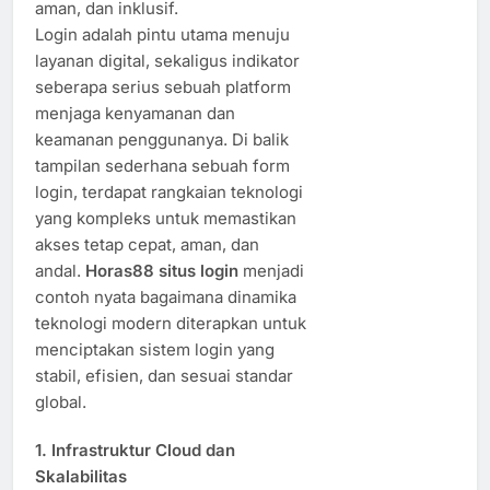
aman, dan inklusif.
Login adalah pintu utama menuju
layanan digital, sekaligus indikator
seberapa serius sebuah platform
menjaga kenyamanan dan
keamanan penggunanya. Di balik
tampilan sederhana sebuah form
login, terdapat rangkaian teknologi
yang kompleks untuk memastikan
akses tetap cepat, aman, dan
andal.
Horas88 situs login
menjadi
contoh nyata bagaimana dinamika
teknologi modern diterapkan untuk
menciptakan sistem login yang
stabil, efisien, dan sesuai standar
global.
1. Infrastruktur Cloud dan
Skalabilitas