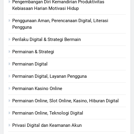
Pengembangan Diri Kemandirian Produktivitas
Kebiasaan Harian Motivasi Hidup
Penggunaan Aman, Perencanaan Digital, Literasi
Pengguna
Perilaku Digital & Strategi Bermain
Permainan & Strategi
Permainan Digital
Permainan Digital, Layanan Pengguna
Permainan Kasino Online
Permainan Online, Slot Online, Kasino, Hiburan Digital
Permainan Online, Teknologi Digital
Privasi Digital dan Keamanan Akun