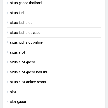
situs gacor thailand
situs judi
situs judi slot
situs judi slot gacor
situs judi slot online
situs slot
situs slot gacor
situs slot gacor hari ini
situs slot online resmi
slot
slot gacor