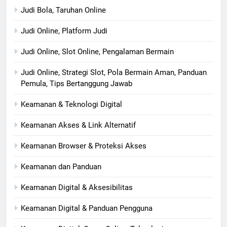
Judi Bola, Taruhan Online
Judi Online, Platform Judi
Judi Online, Slot Online, Pengalaman Bermain
Judi Online, Strategi Slot, Pola Bermain Aman, Panduan
Pemula, Tips Bertanggung Jawab
Keamanan & Teknologi Digital
Keamanan Akses & Link Alternatif
Keamanan Browser & Proteksi Akses
Keamanan dan Panduan
Keamanan Digital & Aksesibilitas
Keamanan Digital & Panduan Pengguna