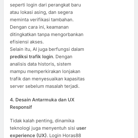
seperti login dari perangkat baru
atau lokasi asing, dan segera
meminta verifikasi tambahan.
Dengan cara ini, keamanan
ditingkatkan tanpa mengorbankan
efisiensi akses.
Selain itu, AI juga berfungsi dalam
prediksi trafik login
. Dengan
analisis data historis, sistem
mampu memperkirakan lonjakan
trafik dan menyesuaikan kapasitas
server sebelum masalah terjadi.
4. Desain Antarmuka dan UX
Responsif
Tidak kalah penting, dinamika
teknologi juga menyentuh sisi
user
experience (UX)
. Login Horas88