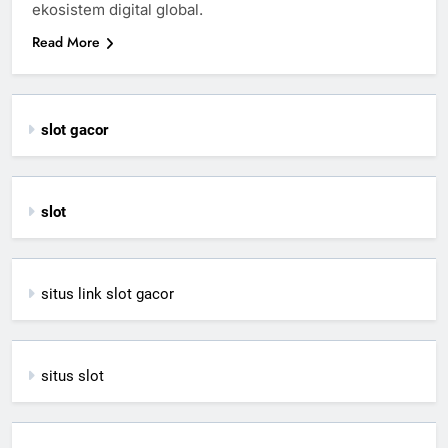
ekosistem digital global.
Read More
slot gacor
slot
situs link slot gacor
situs slot