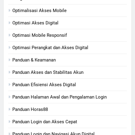
Optimalisasi Akses Mobile
Optimasi Akses Digital
Optimasi Mobile Responsif
Optimasi Perangkat dan Akses Digital
Panduan & Keamanan
Panduan Akses dan Stabilitas Akun
Panduan Efisiensi Akses Digital
Panduan Halaman Awal dan Pengalaman Login
Panduan Horas88
Panduan Login dan Akses Cepat
Panduan Login dan Navigasi Akun Digital