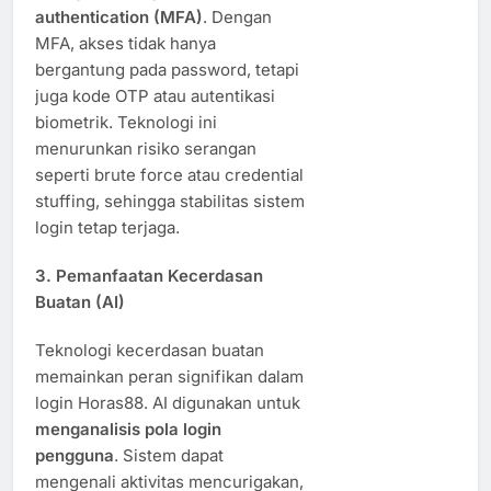
authentication (MFA)
. Dengan
MFA, akses tidak hanya
bergantung pada password, tetapi
juga kode OTP atau autentikasi
biometrik. Teknologi ini
menurunkan risiko serangan
seperti brute force atau credential
stuffing, sehingga stabilitas sistem
login tetap terjaga.
3. Pemanfaatan Kecerdasan
Buatan (AI)
Teknologi kecerdasan buatan
memainkan peran signifikan dalam
login Horas88. AI digunakan untuk
menganalisis pola login
pengguna
. Sistem dapat
mengenali aktivitas mencurigakan,