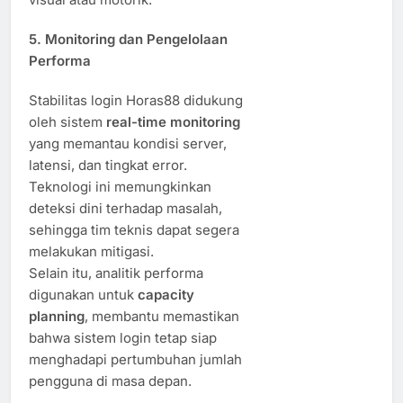
5. Monitoring dan Pengelolaan
Performa
Stabilitas login Horas88 didukung
oleh sistem
real-time monitoring
yang memantau kondisi server,
latensi, dan tingkat error.
Teknologi ini memungkinkan
deteksi dini terhadap masalah,
sehingga tim teknis dapat segera
melakukan mitigasi.
Selain itu, analitik performa
digunakan untuk
capacity
planning
, membantu memastikan
bahwa sistem login tetap siap
menghadapi pertumbuhan jumlah
pengguna di masa depan.