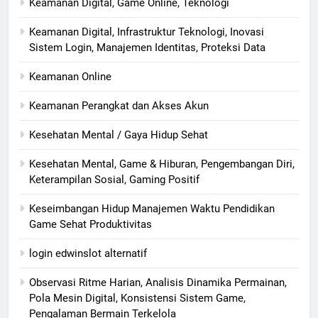
Keamanan Digital, Game Online, Teknologi
Keamanan Digital, Infrastruktur Teknologi, Inovasi
Sistem Login, Manajemen Identitas, Proteksi Data
Keamanan Online
Keamanan Perangkat dan Akses Akun
Kesehatan Mental / Gaya Hidup Sehat
Kesehatan Mental, Game & Hiburan, Pengembangan Diri,
Keterampilan Sosial, Gaming Positif
Keseimbangan Hidup Manajemen Waktu Pendidikan
Game Sehat Produktivitas
login edwinslot alternatif
Observasi Ritme Harian, Analisis Dinamika Permainan,
Pola Mesin Digital, Konsistensi Sistem Game,
Pengalaman Bermain Terkelola