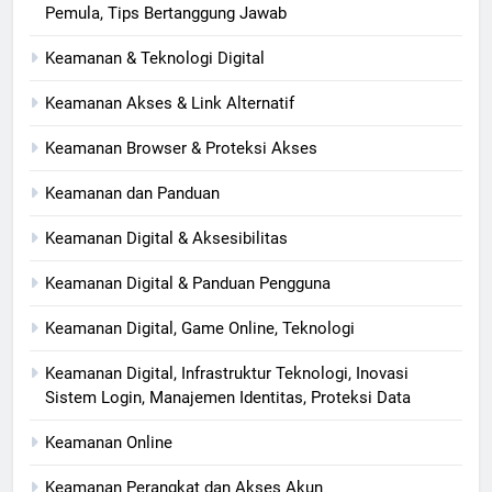
Pemula, Tips Bertanggung Jawab
Keamanan & Teknologi Digital
Keamanan Akses & Link Alternatif
Keamanan Browser & Proteksi Akses
Keamanan dan Panduan
Keamanan Digital & Aksesibilitas
Keamanan Digital & Panduan Pengguna
Keamanan Digital, Game Online, Teknologi
Keamanan Digital, Infrastruktur Teknologi, Inovasi
Sistem Login, Manajemen Identitas, Proteksi Data
Keamanan Online
Keamanan Perangkat dan Akses Akun