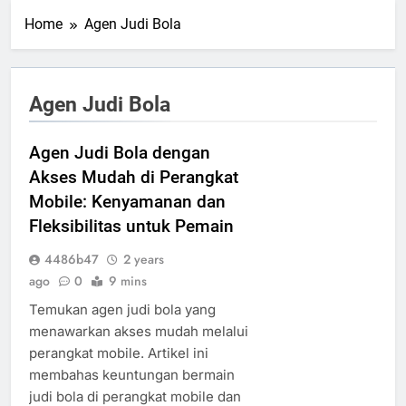
Home
Agen Judi Bola
Agen Judi Bola
Agen Judi Bola dengan
Akses Mudah di Perangkat
Mobile: Kenyamanan dan
Fleksibilitas untuk Pemain
4486b47
2 years
ago
0
9 mins
Temukan agen judi bola yang
menawarkan akses mudah melalui
perangkat mobile. Artikel ini
membahas keuntungan bermain
judi bola di perangkat mobile dan