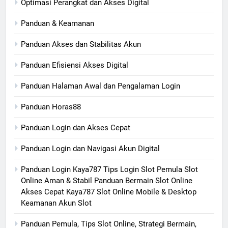
Optimasi Perangkat dan Akses Digital
Panduan & Keamanan
Panduan Akses dan Stabilitas Akun
Panduan Efisiensi Akses Digital
Panduan Halaman Awal dan Pengalaman Login
Panduan Horas88
Panduan Login dan Akses Cepat
Panduan Login dan Navigasi Akun Digital
Panduan Login Kaya787 Tips Login Slot Pemula Slot
Online Aman & Stabil Panduan Bermain Slot Online
Akses Cepat Kaya787 Slot Online Mobile & Desktop
Keamanan Akun Slot
Panduan Pemula, Tips Slot Online, Strategi Bermain,