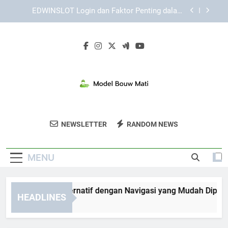
Skip
Login Edwinslot dengan Sistem Responsif untuk
to
Pengguna Mobile yang Mengutamakan Akses
Praktis
content
Lebah4D Login Terbaru dengan Tampilan yang
Lebih Responsif
TIARA4D Link Alternatif dengan Navigasi yang
Mudah Dipahami
EDWINSLOT Login dan Faktor Penting dalam
Menjaga Kelancaran Akses
Login Edwinslot dengan Sistem Responsif untuk
Pengguna Mobile yang Mengutamakan Akses
Model Bouw
Praktis
Eksplorasi Model Konstruksi Dan Miniatur
Lebah4D Login Terbaru dengan Tampilan yang
NEWSLETTER
RANDOM NEWS
Mati
Lebih Responsif
Dari Model Bouw Mati. Hobi Untuk Semua
Usia.
MENU
ARA4D Link Alternatif dengan Navigasi yang Mudah Dipahami
HEADLINES
Month Ago