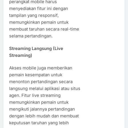
perangkat mobile harus
menyediakan fitur ini dengan
tampilan yang responsif,
memungkinkan pemain untuk
membuat taruhan secara real-time
selama pertandingan.
Streaming Langsung (Live
Streaming)
Akses mobile juga memberikan
pemain kesempatan untuk
menonton pertandingan secara
langsung melalui aplikasi atau situs
agen. Fitur live streaming
memungkinkan pemain untuk
mengikuti jalannya pertandingan
dengan lebih mudah dan membuat
keputusan taruhan yang lebih