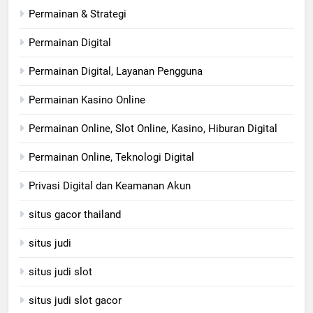
Permainan & Strategi
Permainan Digital
Permainan Digital, Layanan Pengguna
Permainan Kasino Online
Permainan Online, Slot Online, Kasino, Hiburan Digital
Permainan Online, Teknologi Digital
Privasi Digital dan Keamanan Akun
situs gacor thailand
situs judi
situs judi slot
situs judi slot gacor