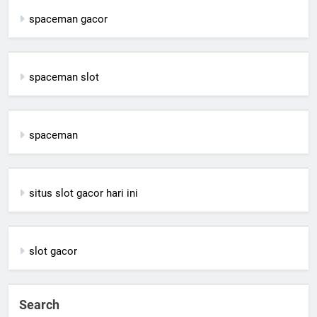
spaceman gacor
spaceman slot
spaceman
situs slot gacor hari ini
slot gacor
Search