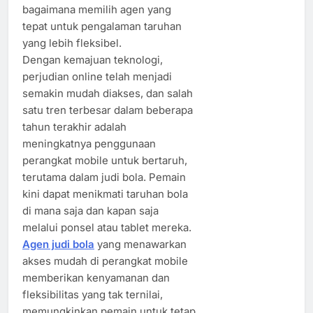
bagaimana memilih agen yang
tepat untuk pengalaman taruhan
yang lebih fleksibel.
Dengan kemajuan teknologi,
perjudian online telah menjadi
semakin mudah diakses, dan salah
satu tren terbesar dalam beberapa
tahun terakhir adalah
meningkatnya penggunaan
perangkat mobile untuk bertaruh,
terutama dalam judi bola. Pemain
kini dapat menikmati taruhan bola
di mana saja dan kapan saja
melalui ponsel atau tablet mereka.
Agen judi bola
yang menawarkan
akses mudah di perangkat mobile
memberikan kenyamanan dan
fleksibilitas yang tak ternilai,
memungkinkan pemain untuk tetap