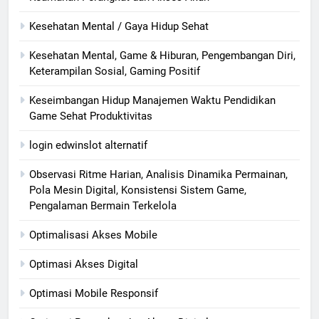
Kesehatan Mental / Gaya Hidup Sehat
Kesehatan Mental, Game & Hiburan, Pengembangan Diri,
Keterampilan Sosial, Gaming Positif
Keseimbangan Hidup Manajemen Waktu Pendidikan
Game Sehat Produktivitas
login edwinslot alternatif
Observasi Ritme Harian, Analisis Dinamika Permainan,
Pola Mesin Digital, Konsistensi Sistem Game,
Pengalaman Bermain Terkelola
Optimalisasi Akses Mobile
Optimasi Akses Digital
Optimasi Mobile Responsif