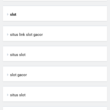
slot
situs link slot gacor
situs slot
slot gacor
situs slot