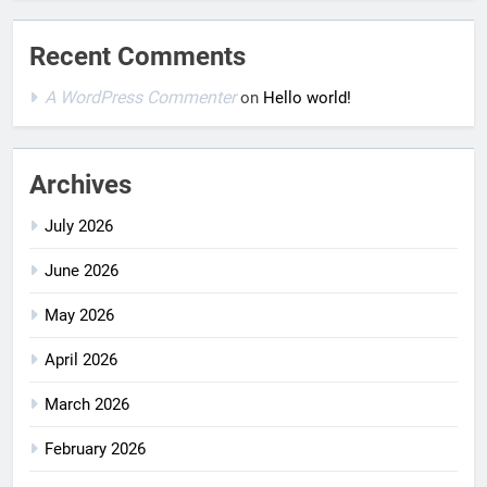
Recent Comments
A WordPress Commenter
on
Hello world!
Archives
July 2026
June 2026
May 2026
April 2026
March 2026
February 2026