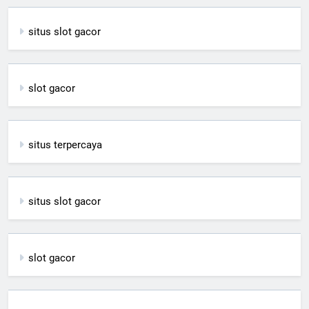
situs slot gacor
slot gacor
situs terpercaya
situs slot gacor
slot gacor