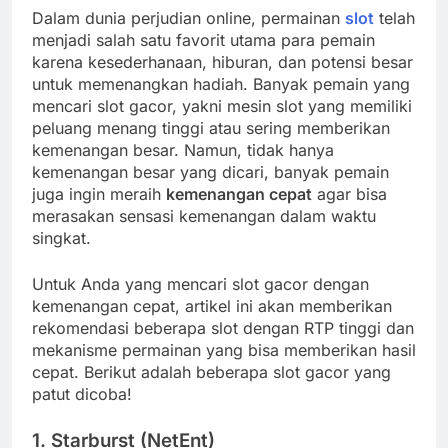
Dalam dunia perjudian online, permainan
slot
telah
menjadi salah satu favorit utama para pemain
karena kesederhanaan, hiburan, dan potensi besar
untuk memenangkan hadiah. Banyak pemain yang
mencari slot gacor, yakni mesin slot yang memiliki
peluang menang tinggi atau sering memberikan
kemenangan besar. Namun, tidak hanya
kemenangan besar yang dicari, banyak pemain
juga ingin meraih
kemenangan cepat
agar bisa
merasakan sensasi kemenangan dalam waktu
singkat.
Untuk Anda yang mencari slot gacor dengan
kemenangan cepat, artikel ini akan memberikan
rekomendasi beberapa slot dengan RTP tinggi dan
mekanisme permainan yang bisa memberikan hasil
cepat. Berikut adalah beberapa slot gacor yang
patut dicoba!
1.
Starburst (NetEnt)