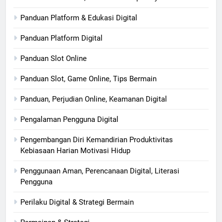
Panduan Platform & Edukasi Digital
Panduan Platform Digital
Panduan Slot Online
Panduan Slot, Game Online, Tips Bermain
Panduan, Perjudian Online, Keamanan Digital
Pengalaman Pengguna Digital
Pengembangan Diri Kemandirian Produktivitas
Kebiasaan Harian Motivasi Hidup
Penggunaan Aman, Perencanaan Digital, Literasi
Pengguna
Perilaku Digital & Strategi Bermain