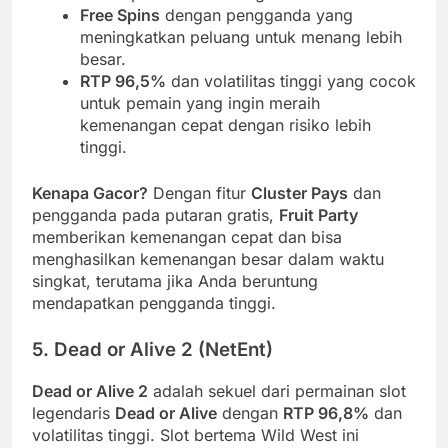
Free Spins
dengan pengganda yang
meningkatkan peluang untuk menang lebih
besar.
RTP 96,5%
dan volatilitas tinggi yang cocok
untuk pemain yang ingin meraih
kemenangan cepat dengan risiko lebih
tinggi.
Kenapa Gacor?
Dengan fitur
Cluster Pays
dan
pengganda pada putaran gratis,
Fruit Party
memberikan kemenangan cepat dan bisa
menghasilkan kemenangan besar dalam waktu
singkat, terutama jika Anda beruntung
mendapatkan pengganda tinggi.
5.
Dead or Alive 2 (NetEnt)
Dead or Alive 2
adalah sekuel dari permainan slot
legendaris
Dead or Alive
dengan
RTP 96,8%
dan
volatilitas tinggi. Slot bertema Wild West ini