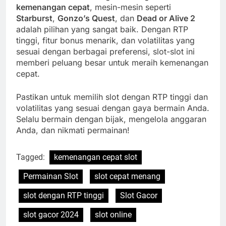
kemenangan cepat
, mesin-mesin seperti
Starburst
,
Gonzo’s Quest
, dan
Dead or Alive 2
adalah pilihan yang sangat baik. Dengan RTP
tinggi, fitur bonus menarik, dan volatilitas yang
sesuai dengan berbagai preferensi, slot-slot ini
memberi peluang besar untuk meraih kemenangan
cepat.
Pastikan untuk memilih slot dengan RTP tinggi dan
volatilitas yang sesuai dengan gaya bermain Anda.
Selalu bermain dengan bijak, mengelola anggaran
Anda, dan nikmati permainan!
Tagged:
kemenangan cepat slot
Permainan Slot
slot cepat menang
slot dengan RTP tinggi
Slot Gacor
slot gacor 2024
slot online