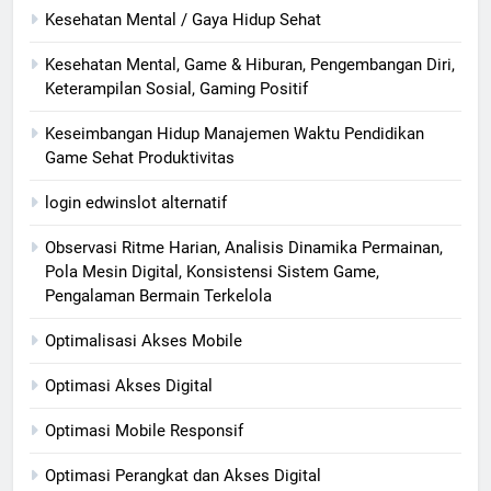
Kesehatan Mental / Gaya Hidup Sehat
Kesehatan Mental, Game & Hiburan, Pengembangan Diri,
Keterampilan Sosial, Gaming Positif
Keseimbangan Hidup Manajemen Waktu Pendidikan
Game Sehat Produktivitas
login edwinslot alternatif
Observasi Ritme Harian, Analisis Dinamika Permainan,
Pola Mesin Digital, Konsistensi Sistem Game,
Pengalaman Bermain Terkelola
Optimalisasi Akses Mobile
Optimasi Akses Digital
Optimasi Mobile Responsif
Optimasi Perangkat dan Akses Digital