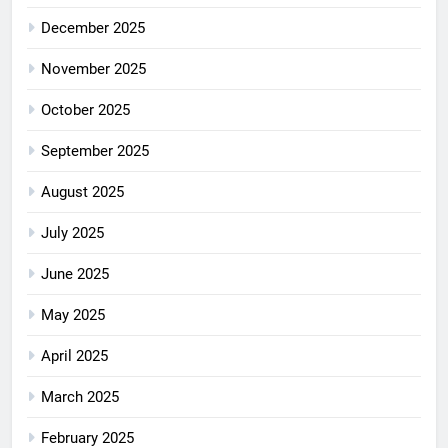
December 2025
November 2025
October 2025
September 2025
August 2025
July 2025
June 2025
May 2025
April 2025
March 2025
February 2025