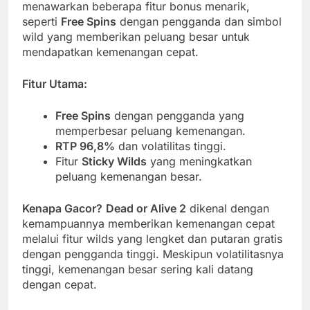
menawarkan beberapa fitur bonus menarik,
seperti
Free Spins
dengan pengganda dan simbol
wild yang memberikan peluang besar untuk
mendapatkan kemenangan cepat.
Fitur Utama:
Free Spins
dengan pengganda yang
memperbesar peluang kemenangan.
RTP 96,8%
dan volatilitas tinggi.
Fitur
Sticky Wilds
yang meningkatkan
peluang kemenangan besar.
Kenapa Gacor?
Dead or Alive 2
dikenal dengan
kemampuannya memberikan kemenangan cepat
melalui fitur wilds yang lengket dan putaran gratis
dengan pengganda tinggi. Meskipun volatilitasnya
tinggi, kemenangan besar sering kali datang
dengan cepat.