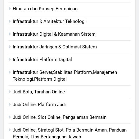
Hiburan dan Konsep Permainan
Infrastruktur & Arsitektur Teknologi
Infrastruktur Digital & Keamanan Sistem
Infrastruktur Jaringan & Optimasi Sistem
Infrastruktur Platform Digital
Infrastruktur Server,Stabilitas Platform,Manajemen
Teknologi,Platform Digital
Judi Bola, Taruhan Online
Judi Online, Platform Judi
Judi Online, Slot Online, Pengalaman Bermain
Judi Online, Strategi Slot, Pola Bermain Aman, Panduan
Pemula, Tips Bertanggung Jawab