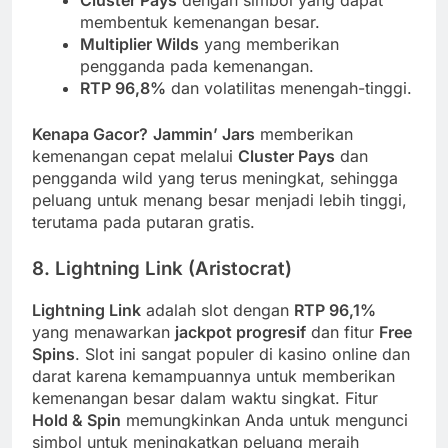
Cluster Pays
dengan simbol yang dapat
membentuk kemenangan besar.
Multiplier Wilds
yang memberikan
pengganda pada kemenangan.
RTP 96,8%
dan volatilitas menengah-tinggi.
Kenapa Gacor?
Jammin’ Jars
memberikan
kemenangan cepat melalui
Cluster Pays
dan
pengganda wild yang terus meningkat, sehingga
peluang untuk menang besar menjadi lebih tinggi,
terutama pada putaran gratis.
8.
Lightning Link (Aristocrat)
Lightning Link
adalah slot dengan
RTP 96,1%
yang menawarkan
jackpot progresif
dan fitur
Free
Spins
. Slot ini sangat populer di kasino online dan
darat karena kemampuannya untuk memberikan
kemenangan besar dalam waktu singkat. Fitur
Hold & Spin
memungkinkan Anda untuk mengunci
simbol untuk meningkatkan peluang meraih