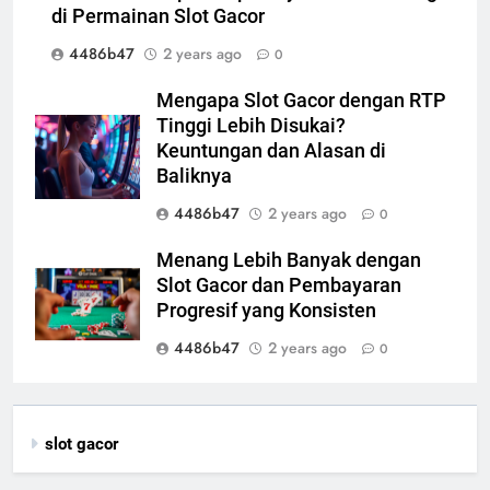
di Permainan Slot Gacor
4486b47
2 years ago
0
Mengapa Slot Gacor dengan RTP
Tinggi Lebih Disukai?
Keuntungan dan Alasan di
Baliknya
4486b47
2 years ago
0
Menang Lebih Banyak dengan
Slot Gacor dan Pembayaran
Progresif yang Konsisten
4486b47
2 years ago
0
slot gacor