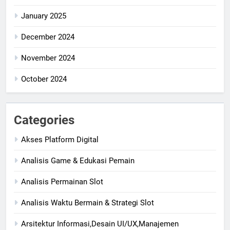
January 2025
December 2024
November 2024
October 2024
Categories
Akses Platform Digital
Analisis Game & Edukasi Pemain
Analisis Permainan Slot
Analisis Waktu Bermain & Strategi Slot
Arsitektur Informasi,Desain UI/UX,Manajemen