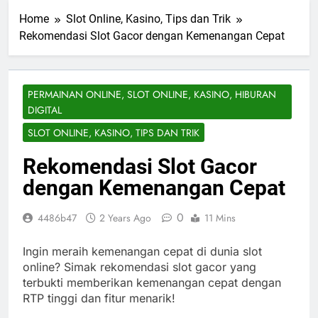
Home
Slot Online, Kasino, Tips dan Trik
Rekomendasi Slot Gacor dengan Kemenangan Cepat
PERMAINAN ONLINE, SLOT ONLINE, KASINO, HIBURAN
DIGITAL
SLOT ONLINE, KASINO, TIPS DAN TRIK
Rekomendasi Slot Gacor
dengan Kemenangan Cepat
0
4486b47
2 Years Ago
11 Mins
Ingin meraih kemenangan cepat di dunia slot
online? Simak rekomendasi slot gacor yang
terbukti memberikan kemenangan cepat dengan
RTP tinggi dan fitur menarik!