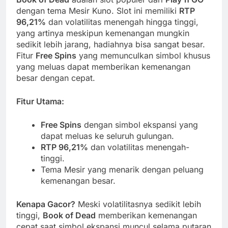
dengan tema Mesir Kuno. Slot ini memiliki
RTP
96,21%
dan volatilitas menengah hingga tinggi,
yang artinya meskipun kemenangan mungkin
sedikit lebih jarang, hadiahnya bisa sangat besar.
Fitur
Free Spins
yang memunculkan simbol khusus
yang meluas dapat memberikan kemenangan
besar dengan cepat.
Fitur Utama:
Free Spins
dengan simbol ekspansi yang
dapat meluas ke seluruh gulungan.
RTP 96,21%
dan volatilitas menengah-
tinggi.
Tema Mesir yang menarik dengan peluang
kemenangan besar.
Kenapa Gacor?
Meski volatilitasnya sedikit lebih
tinggi,
Book of Dead
memberikan kemenangan
cepat saat simbol ekspansi muncul selama putaran