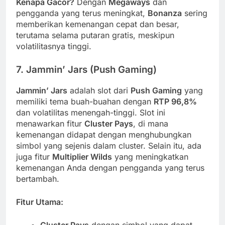
Kenapa Gacor?
Dengan
Megaways
dan
pengganda yang terus meningkat,
Bonanza
sering
memberikan kemenangan cepat dan besar,
terutama selama putaran gratis, meskipun
volatilitasnya tinggi.
7.
Jammin’ Jars (Push Gaming)
Jammin’ Jars
adalah slot dari
Push Gaming
yang
memiliki tema buah-buahan dengan
RTP 96,8%
dan volatilitas menengah-tinggi. Slot ini
menawarkan fitur
Cluster Pays
, di mana
kemenangan didapat dengan menghubungkan
simbol yang sejenis dalam cluster. Selain itu, ada
juga fitur
Multiplier Wilds
yang meningkatkan
kemenangan Anda dengan pengganda yang terus
bertambah.
Fitur Utama: