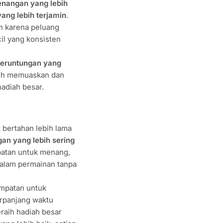
enangan yang lebih
ang lebih terjamin
.
an karena peluang
il yang konsisten
eruntungan yang
bih memuaskan dan
adiah besar.
 bertahan lebih lama
an yang lebih sering
atan untuk menang,
alam permainan tanpa
empatan untuk
erpanjang waktu
raih hadiah besar