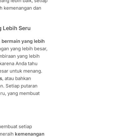
ang lebih baik, setiap
aih kemenangan dan
 Lebih Seru
bermain yang lebih
an yang lebih besar,
biraan yang lebih
 karena Anda tahu
esar untuk menang.
s
, atau bahkan
n. Setiap putaran
eru, yang membuat
embuat setiap
 meraih
kemenangan