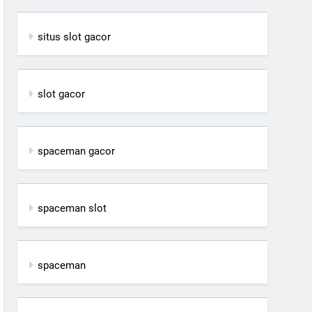
situs slot gacor
slot gacor
spaceman gacor
spaceman slot
spaceman