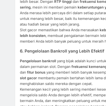
lebih besar. Dengan
RTP tinggi
dan
frekuensi kem
sering
, mesin ini memberi pemain
keberuntungan y
Anda merasa lebih percaya diri dalam setiap putar
untuk menang lebih besar, baik itu kemenangan kec
atau hadiah besar yang lebih jarang.
Slot gacor memastikan bahwa Anda merasakan
keb
lebih konsisten
, membuat pengalaman bermain le
memberi Anda lebih banyak peluang untuk meraih h
6.
Pengelolaan Bankroll yang Lebih Efektif
Pengelolaan bankroll
yang bijak adalah kunci untuk
dalam permainan slot. Dengan
frekuensi kemenang
dan
fitur bonus
yang memberi lebih banyak kesemp
slot gacor
membantu pemain bertahan lebih lama d
menghabiskan saldo mereka dengan cepat.
Kemenangan kecil yang lebih sering memberi kes
mengelola saldo Anda dengan lebih efektif, memp
bermain Anda, dan meningkatkan peluang untuk me