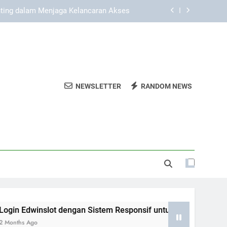
ting dalam Menjaga Kelancaran Akses
ile yang Mengutamakan Akses Praktis
dengan Tampilan yang Lebih Responsif
 dengan Navigasi yang Mudah Dipahami
NEWSLETTER
RANDOM NEWS
ting dalam Menjaga Kelancaran Akses
ile yang Mengutamakan Akses Praktis
ntuk Semua Usia.
dengan Tampilan yang Lebih Responsif
lot dengan Sistem Responsif untuk Pengguna Mobile yang Me