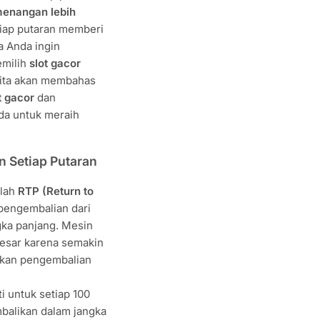
menangan lebih
iap putaran memberi
a Anda ingin
emilih
slot gacor
, kita akan membahas
t gacor
dan
da untuk meraih
 Setiap Putaran
lah
RTP (Return to
pengembalian dari
gka panjang. Mesin
esar karena semakin
tkan pengembalian
 untuk setiap 100
mbalikan dalam jangka