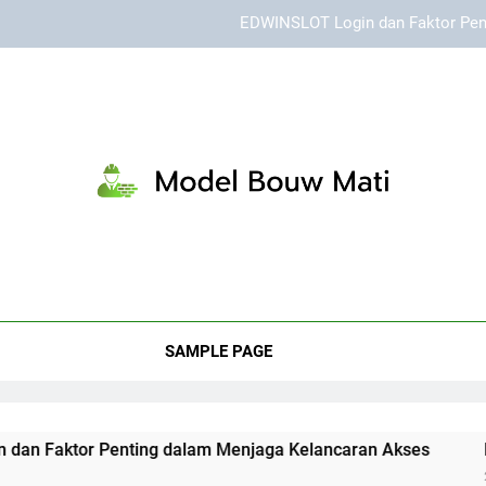
EDWINSLOT Login dan Faktor Pen
Login Edwinslot dengan Sistem Responsif untuk Pengguna Mob
Lebah4D Login Terbaru 
TIARA4D Link Alternatif
EDWINSLOT Login dan Faktor Pen
Login Edwinslot dengan Sistem Responsif untuk Pengguna Mob
el Bouw Mati
 Model Konstruksi Dan Miniatur Dari Model Bouw Mati. Hobi U
Lebah4D Login Terbaru 
SAMPLE PAGE
Penting dalam Menjaga Kelancaran Akses
Login Edwins
2 Months Ago