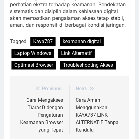
perhatian ekstra terhadap keamanan. Pendekatan
sistematis dan disiplin dalam kebiasaan digital
akan memastikan pengalaman akses tetap stabil,
aman, dan responsif di berbagai kondisi jaringan.
Tagged:
Kaya787
keamanan digital
Laptop Windows
Link Alternatif
Optimasi Browser
Troubleshooting Akses
Previous:
Next:
Post
navigation
Cara Mengakses
Cara Aman
Tiara4D dengan
Menggunakan
Pengaturan
KAYA787 LINK
Keamanan Browser
ALTERNATIF Tanpa
yang Tepat
Kendala