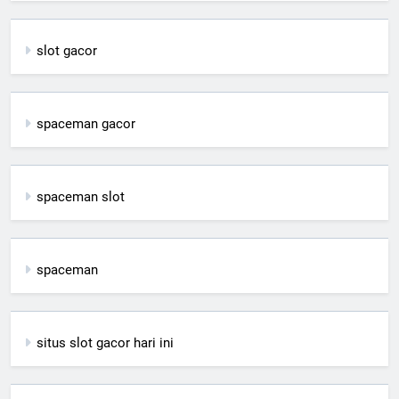
slot gacor
spaceman gacor
spaceman slot
spaceman
situs slot gacor hari ini