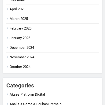
April 2025
March 2025
February 2025
January 2025
December 2024
November 2024
October 2024
Categories
Akses Platform Digital
Analisis Game & Edukasi Pemain