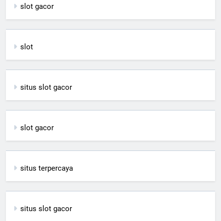
slot gacor
slot
situs slot gacor
slot gacor
situs terpercaya
situs slot gacor