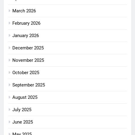
March 2026
February 2026
January 2026
December 2025
November 2025
October 2025
September 2025
August 2025
July 2025
June 2025
May 2025