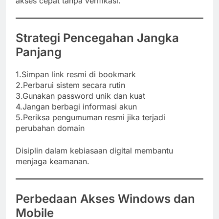
akses cepat tanpa verifikasi.
Strategi Pencegahan Jangka
Panjang
1.Simpan link resmi di bookmark
2.Perbarui sistem secara rutin
3.Gunakan password unik dan kuat
4.Jangan berbagi informasi akun
5.Periksa pengumuman resmi jika terjadi
perubahan domain
Disiplin dalam kebiasaan digital membantu
menjaga keamanan.
Perbedaan Akses Windows dan
Mobile