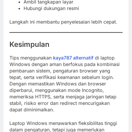
Ambil tangkapan layar
Hubungi dukungan resmi
Langkah ini membantu penyelesaian lebih cepat.
Kesimpulan
Tips menggunakan
kaya787 alternatif
di laptop
Windows dengan aman berfokus pada kombinasi
pembaruan sistem, pengaturan browser yang
tepat, serta verifikasi keamanan sebelum login.
Dengan memastikan Windows dan browser
diperbarui, menggunakan mode Incognito,
memeriksa HTTPS, serta menjaga jaringan tetap
stabil, risiko error dan redirect mencurigakan
dapat diminimalkan.
Laptop Windows menawarkan fleksibilitas tinggi
dalam pengaturan, tetapi juga memerlukan