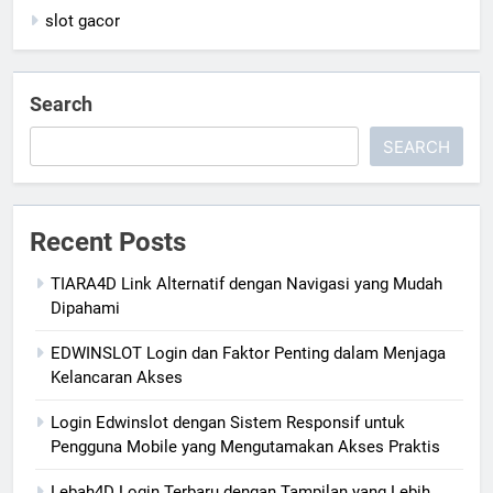
slot gacor
Search
SEARCH
Recent Posts
TIARA4D Link Alternatif dengan Navigasi yang Mudah
Dipahami
EDWINSLOT Login dan Faktor Penting dalam Menjaga
Kelancaran Akses
Login Edwinslot dengan Sistem Responsif untuk
Pengguna Mobile yang Mengutamakan Akses Praktis
Lebah4D Login Terbaru dengan Tampilan yang Lebih