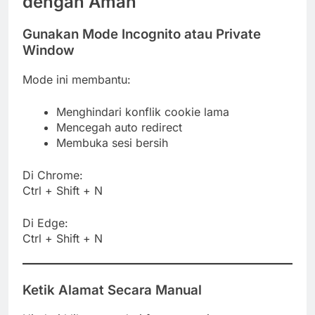
dengan Aman
Gunakan Mode Incognito atau Private
Window
Mode ini membantu:
Menghindari konflik cookie lama
Mencegah auto redirect
Membuka sesi bersih
Di Chrome:
Ctrl + Shift + N
Di Edge:
Ctrl + Shift + N
Ketik Alamat Secara Manual